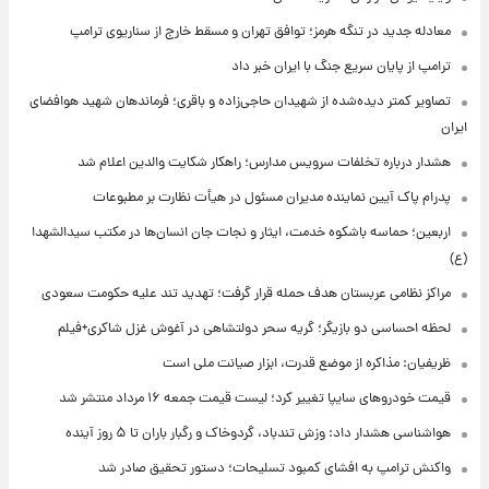
معادله جدید در تنگه هرمز؛ توافق تهران و مسقط خارج از سناریوی ترامپ
ترامپ از پایان سریع جنگ با ایران خبر داد
تصاویر کمتر دیده‌شده از شهیدان حاجی‌زاده و باقری؛ فرماندهان شهید هوافضای
ایران
هشدار درباره تخلفات سرویس مدارس؛ راهکار شکایت والدین اعلام شد
پدرام پاک آیین نماینده مدیران مسئول در هیأت نظارت بر مطبوعات
اربعین؛ حماسه باشکوه خدمت، ایثار و نجات جان انسان‌ها در مکتب سیدالشهدا
(ع)
مراکز نظامی عربستان هدف حمله قرار گرفت؛ تهدید تند علیه حکومت سعودی
لحظه احساسی دو بازیگر؛ گریه سحر دولتشاهی در آغوش غزل شاکری+فیلم
ظریفیان: مذاکره از موضع قدرت، ابزار صیانت ملی است
قیمت خودروهای سایپا تغییر کرد؛ لیست قیمت جمعه ۱۶ مرداد منتشر شد
هواشناسی هشدار داد: وزش تندباد، گردوخاک و رگبار باران تا ۵ روز آینده
واکنش ترامپ به افشای کمبود تسلیحات؛ دستور تحقیق صادر شد