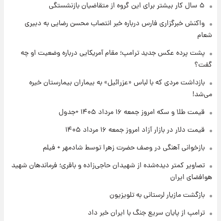
۵ سال کار بیشتر برای این گروه از متقاضیان بازنشستگی
۱ روز پیش
واکنش خبرگزاری فارس درباره خبر انتصاب محسن رضایی به دبیری
جزئیات فعال‌سازی «کیف پول ایران» اعلام
شعام
شد+فیلم
پشت پرده عکس جدید ترامپ؛ مقام آمریکایی درباره وضعیت او چه
گفت؟
۱ روز پیش
تغییر تند قیمت محصولات ایران‌خودرو و سایپا
بازداشت مردی که با لباس «عزرائیل» به بیماران بیمارستان خیره
امروز پنجشنبه ۱۵ مرداد ۱۴۰۵ +جدول
می‌شد!
قیمت طلا و سکه امروز جمعه ۱۶ مرداد ۱۴۰۵ +جدول
۱ روز پیش
قیمت طلا و سکه امروز پنجشنبه ۱۵ مرداد ۱۴۰۵
قیمت دلار در بازار آزاد امروز جمعه ۱۶ مرداد ۱۴۰۵
بازخوانی آهنگی در وصف حضرت زهرا توسط شادمهر + فیلم
۱ روز پیش
تصاویر کمتر دیده‌شده از شهیدان حاجی‌زاده و باقری؛ فرماندهان شهید
شارژ جدید کالابرگ برای سه دهک؛ جزئیات اعلام
هوافضای ایران
شد
بازگشت مازیار لرستانی به تلویزیون
ترامپ از پایان سریع جنگ با ایران خبر داد