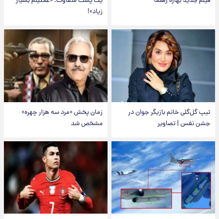
فیلم جدید بهاره رهنما
یک پست متفاوت؛ «غمگینم بسیار
زیاد»!
تیپ گل‌گلی خانم بازیگر جوان در
زمان پخش «مرد سه هزار چهره»
جشن نفس | تصاویر
مشخص شد