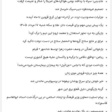
عابدینی: سپاه با پدافند بومی هواگردهای آمریکا را شکار و غنیمت گرفت
تصمیم غیرمنتظره دیپ‌سیک خبرساز شد
جزئیات محدودیت تردد در آزادراه تهران کرج قزوین تا ماه آینده
یک پیش ‌بینی مهم برای قیمت دلار، طلا و سکه شنبه ۱۷ مرداد ۱۴۰۵
بازیکن به درد نخور استقلال با مقصد اروپا این تیم را ترک کرد!
عراق بر خلع سلاح گروه‌ها و انحصار سلاح در دست دولت تاکید کرد
بازخوانی آهنگی در وصف حضرت زهرا توسط شادمهر + فیلم
ریاض: توافق دفاعی با ترکیه و پاکستان علیه هیچ کشوری نیست
بازداشت مردی که با لباس «عزرائیل» به بیماران بیمارستان خیره می‌شد!
همه چیز درباره فروش موی زنان
خبر خوش برای سرخ پوشان بیفوما در پرسپولیس ماندنی شد
گربه بازیگوش دلیل قطع برق این شهر
پیام تسلیت معاون وزیر فرهنگ و ارشاد اسلامی در پی درگذشت استاد ابوالقاسم
قاسم‌زاده
وینیسیوس در رئال مادرید ماندنی شد