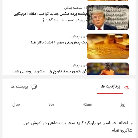
۲۱ ساعت پیش
پشت پرده عکس جدید ترامپ؛ مقام آمریکایی
درباره وضعیت او چه گفت؟
۱ روز پیش
یک پیش‌بینی مهم از آینده بازار طلا
۱ روز پیش
گران‌ترین خرید تاریخ رئال مادرید رونمایی شد
پربازدید ها
پربحث ها
۱ روز پیش
پیش‌بینی بارش‌های گسترده با ورود ال‌نینو؛ کدام
روز
هفته
ماه
سال
روزها پربارش‌تر خواهند بود؟
لحظه احساسی دو بازیگر؛ گریه سحر دولتشاهی در آغوش غزل
۱ روز پیش
شماره پیراهن خریدهای جدید پرسپولیس اعلام
شاکری+فیلم
شد؛ تیکدری، محبی و سرگیف با اعداد ویژه