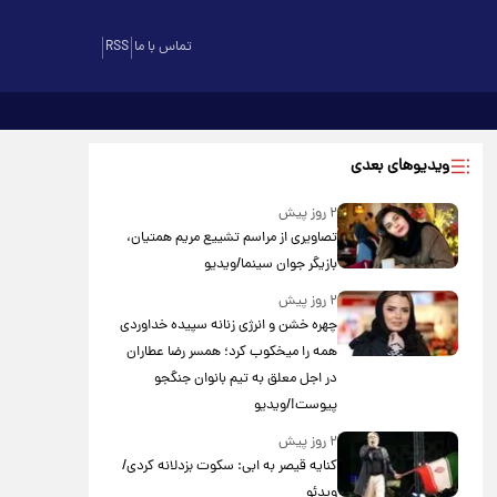
تماس با ما
RSS
ویدیوهای بعدی
۲ روز پیش
تصاویری از مراسم تشییع مریم همتیان،
بازیگر جوان سینما/ویدیو
۲ روز پیش
چهره خشن و انرژی زنانه سپیده خداوردی
همه را میخکوب کرد؛ همسر رضا عطاران
در اجل معلق به تیم بانوان جنگجو
پیوست!/ویدیو
۲ روز پیش
کنایه قیصر به ابی: سکوت بزدلانه کردی/
ویدئو