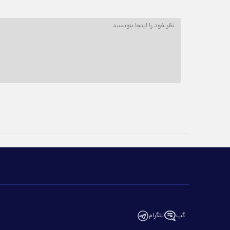
گپ
تلگرام