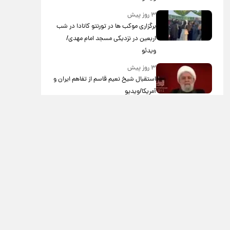
۳ روز پیش
برگزاری موکب ها در تورنتو کانادا در شب
اربعین در نزدیکی مسجد امام مهدی/
ویدئو
۳ روز پیش
استقبال شیخ نعیم قاسم از تفاهم ایران و
آمریکا/ویدیو
۳ روز پیش
پزشکیان: استعفا نخواهم داد
۳ روز پیش
گریه مجری زن صداوسیما به خاطر پولدار
نبودن!/ویدیو
۴ روز پیش
خاطره جالب حدیث میرامینی از سریال
ستایش/ویدیو
۴ روز پیش