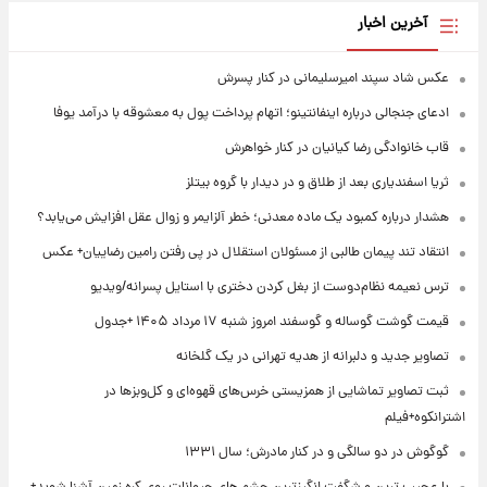
آخرین اخبار
عکس شاد سپند امیرسلیمانی در کنار پسرش
ادعای جنجالی درباره اینفانتینو؛ اتهام پرداخت پول به معشوقه با درآمد یوفا
قاب خانوادگی رضا کیانیان در کنار خواهرش
ثریا اسفندیاری بعد از طلاق و در دیدار با گروه بیتلز
هشدار درباره کمبود یک ماده معدنی؛ خطر آلزایمر و زوال عقل افزایش می‌یابد؟
انتقاد تند پیمان طالبی از مسئولان استقلال در پی رفتن رامین رضاییان+ عکس
ترس نعیمه نظام‌دوست از بغل کردن دختری با استایل پسرانه/ویدیو
قیمت گوشت گوساله و گوسفند امروز شنبه ۱۷ مرداد ۱۴۰۵ +جدول
تصاویر جدید و دلبرانه از هدیه تهرانی در یک گلخانه
ثبت تصاویر تماشایی از همزیستی خرس‌های قهوه‌ای و کل‌وبزها در
اشترانکوه+فیلم
گوگوش در دو سالگی و در کنار مادرش؛ سال ۱۳۳۱