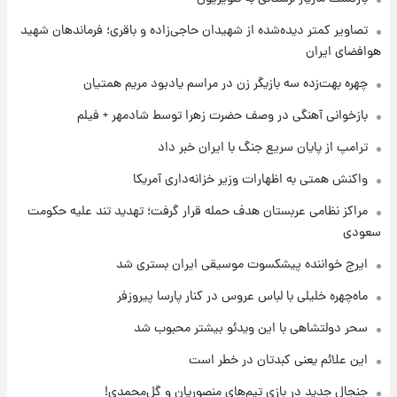
۱ روز پیش
قیمت طلا و سکه امروز جمعه ۱۶ مرداد ۱۴۰۵
تصاویر کمتر دیده‌شده از شهیدان حاجی‌زاده و باقری؛ فرماندهان شهید
+جدول
هوافضای ایران
چهره بهت‌زده سه بازیگر زن در مراسم یادبود مریم همتیان
۱ روز پیش
پشت پرده عکس جدید ترامپ؛ مقام آمریکایی
بازخوانی آهنگی در وصف حضرت زهرا توسط شادمهر + فیلم
درباره وضعیت او چه گفت؟
ترامپ از پایان سریع جنگ با ایران خبر داد
۱ روز پیش
واکنش همتی به اظهارات وزیر خزانه‌داری آمریکا
یک پیش‌بینی مهم از آینده بازار طلا
مراکز نظامی عربستان هدف حمله قرار گرفت؛ تهدید تند علیه حکومت
سعودی
ایرج خواننده پیشکسوت موسیقی ایران بستری شد
ماه‌چهره خلیلی با لباس عروس در کنار پارسا پیروزفر
سحر دولتشاهی با این ویدئو بیشتر محبوب شد
این علائم یعنی کبدتان در خطر است
جنجال جدید در بازی تیم‌های منصوریان و گل‌محمدی!