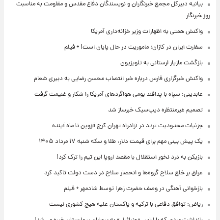
بیانیه دبیرکل مجمع خبرنگاران و نویسندگان دفاع مقدس و مقاومت به مناسبت
روز خبرنگار
واکنش همتی به اظهارات وزیر خزانه‌داری آمریکا
سفارت ایران در کازان: ماموریت در حال پایان است! + فیلم
بازگشت مازیار لرستانی به تلویزیون
واکنش خبرگزاری فارس درباره خبر انتصاب محسن رضایی به دبیری شعام
عابدینی: سپاه با پدافند بومی هواگردهای آمریکا را شکار و غنیمت گرفت
تصمیم غیرمنتظره دیپ‌سیک خبرساز شد
جزئیات محدودیت تردد در آزادراه تهران کرج قزوین تا ماه آینده
یک پیش ‌بینی مهم برای قیمت دلار، طلا و سکه شنبه ۱۷ مرداد ۱۴۰۵
بازیکن به درد نخور استقلال با مقصد اروپا این تیم را ترک کرد!
عراق بر خلع سلاح گروه‌ها و انحصار سلاح در دست دولت تاکید کرد
بازخوانی آهنگی در وصف حضرت زهرا توسط شادمهر + فیلم
ریاض: توافق دفاعی با ترکیه و پاکستان علیه هیچ کشوری نیست