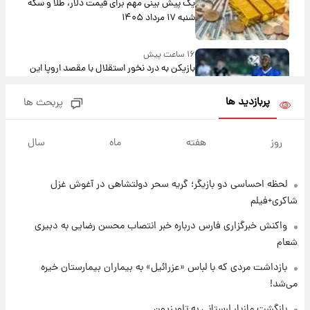
یک پیش ‌بینی مهم برای قیمت دلار، طلا و سکه
شنبه ۱۷ مرداد ۱۴۰۵
۱۶ ساعت پیش
بازیکن به درد نخور استقلال با مقصد اروپا این
تیم را ترک کرد!
پربازدید ها
پربحث ها
۲۱ ساعت پیش
تصاویر کمتر دیده‌شده از شهیدان حاجی‌زاده و
روز
هفته
ماه
سال
باقری؛ فرماندهان شهید هوافضای ایران
لحظه احساسی دو بازیگر؛ گریه سحر دولتشاهی در آغوش غزل
۲۳ ساعت پیش
قیمت خودروهای سایپا تغییر کرد؛ لیست قیمت
شاکری+فیلم
جمعه ۱۶ مرداد منتشر شد
واکنش خبرگزاری فارس درباره خبر انتصاب محسن رضایی به دبیری
شعام
۱ روز پیش
جدول قیمت ایران‌خودرو امروز جمعه ۱۶ مرداد؛
بازداشت مردی که با لباس «عزرائیل» به بیماران بیمارستان خیره
قیمت‌ها تغییر کرد
می‌شد!
بازگشت مازیار لرستانی به تلویزیون