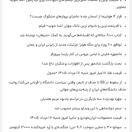
با عجیب ترین و شگفت انگیزترین چشم های حیوانات روی کره زمین آشنا شوید+
تصاویر
فرار ۴ هواپیما از آسمان جده؛ ماجرای پروازهای مشکوک چیست؟
با قدرتمندترین و بادوام ترین تانک جهان آشنا شوید+ فیلم
کتاب ۸۰۰ ساله‌ای که افسانه‌ها می‌گویند به کمک «شیطان» نوشته شد
توافق ۶۰ روزه برای تنگه هرمز؛ جزئیات جدید از رایزنی ایران و عمان
ماه‌چهره خلیلی با لباس عروس در کنار پارسا پیروزفر
بحث بازگشت شادمهر پس از اظهارات پزشکیان داغ شد!
قیمت طلا ۱۸عیار امروز شنبه ۱۷ مرداد ۱۴۰۵ +جدول
از سقوط در QS تا حذف از تایمز، وقتی سیاست دانشگاه را قربانی می‌کند/ روایت
حذف دانشگاه‌های ایران از رتبه‌بندی‌های جهانی
چهره بهت‌زده سه بازیگر زن در مراسم یادبود مریم همتیان
سحر دولتشاهی با این ویدئو بیشتر محبوب شد
قیمت محصولات ایران‌خودرو و سایپا امروز شنبه ۱۷ مرداد ۱۴۰۵
سوخو-۳۰ با مخزن سوخت ۹.۶ تنی؛ جنگنده‌ای با بُرد خیره‌کننده ۳۰۰۰ کیلومتر