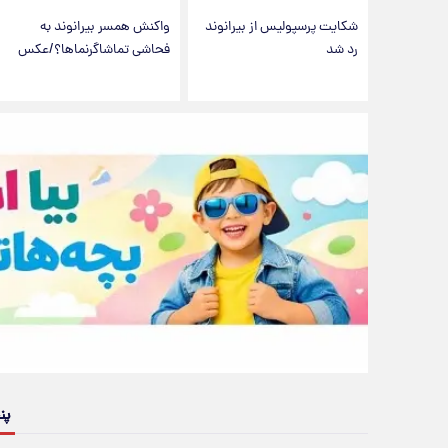
شکایت پرسپولیس از بیرانوند
واکنش همسر بیرانوند به
رد شد
فحاشی‌ تماشاگرنماها؟/عکس
پن