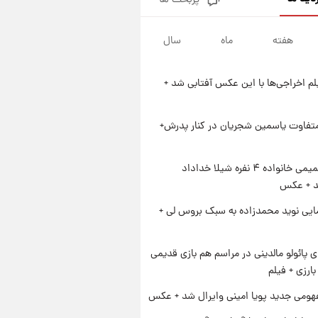
پربحث ها
زمان پخش «مرد سه هزار چهره»
مشخص شد
هفته
ماه
سال
۱ روز پیش
کار استقلال و رامین رضاییان رسما
تمام شد + عکس / خداحافظی
یلم اخراجی‌ها با این عکس آفتابی شد +
صمیمانه آبی ها با رامین!
۱ روز پیش
آتش اختلاف در اینستاگرام؛ تمجید
از حردانی به مذاق رضاییان خوش
متفاوت یاسمین شجریان در کنار پدرش+
نیامد+عکس
۱ روز پیش
پروین اعتصامی در دوران نوجوانی؛
ژست صمیمی خانواده ۴ نفره شیلا خداداد
اواخر دهه ۱۲۹۰ شمسی
شد + عکس
ایی نوید محمدزاده به سبک بروس لی +
پائولو مالدینی در مراسم هم بازی قدیمی
ارزی + فیلم
ومی جدید پویا امینی وایرال شد + عکس