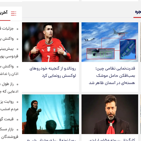
جره
آخری
جزئیات ف
واکنش پل
پیش‌بینی
فردوسی پور 
واکنش سح
قدرت‌نمایی نظامی چین؛
رونالدو از گنجینه خودروهای
اذان را نداش
بمب‌افکن حامل موشک
لوکسش رونمایی کرد
هسته‌ای در آسمان ظاهر شد
ادعایی که ج
روایت پزش
مردم امشب 
قیمت گوشت قرم
بازار مسک
فروشندگان
کارگردانی پروژه ۱۵۰میلیاردی
رویا نونهالی با «روشنایی‌شب»