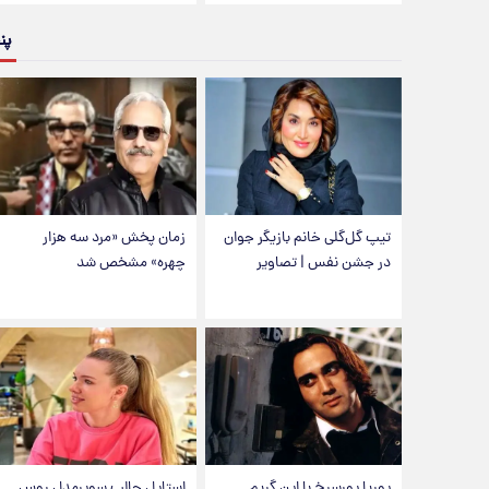
پن
تیپ گل‌گلی خانم بازیگر جوان
زمان پخش «مرد سه هزار
در جشن نفس | تصاویر
چهره» مشخص شد
پوریا پورسرخ با این گریم
استایل جالب سوپرمدل روس