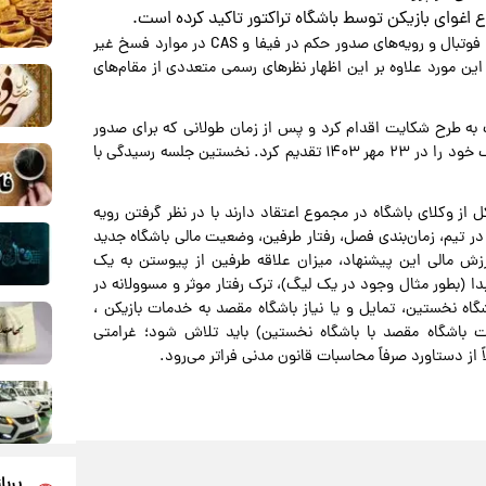
 اغوای بازیکن توسط باشگاه تراکتور تاکید کرده است.
یادآوری می‌شود بر اساس مقررات و قوانین بین‌المللی و داخلی فوتبال و رویه‌های صدور حکم در فیفا و CAS در موارد فسخ غیر
ن مورد علاوه بر این اظهار نظرهای رسمی متعددی از مقام‌های
ولیس نخستین بار در خرداد ماه سال ۱۴۰۳، نسبت به طرح شکایت اقدام کرد و پس از زمان طولانی که برای صدور
رای بدوی از سوی کمیته وضعیت صرف شد، درخواست استیناف خود را در ۲۳ مهر ۱۴۰۳ تقدیم کرد. نخستین جلسه رسیدگی با
از وکلای باشگاه در مجموع اعتقاد دارند با در نظر گرفتن رویه
بازیکن در تیم، زمان‌بندی فصل، رفتار طرفین، وضعیت مالی باشگاه جدید
ارزش مالی این پیشنهاد، میزان علاقه‌ طرفین از پیوستن به یک
دا (بطور مثال وجود در یک لیگ)، ترک رفتار موثر و مسوولانه در
گاه نخستین، تمایل و یا نیاز باشگاه مقصد به خدمات بازیکن ،
بت باشگاه مقصد با باشگاه نخستین) باید تلاش شود؛ غرامتی
ً از دستاورد صرفاً محاسبات قانون مدنی فراتر می‌رود.
پربا