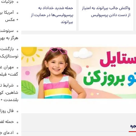
جزئیات ش
واکنش جالب بیرانوند به امتیاز
حمله شدید خداداد به
آمریکا ب
از دست دادن پرسپولیس
پرسپولیسی‌ها در حمایت از
+ عکس
بیرانوند
سرنوشت 
هرگز به بهر
بازگشت م
نوستالژیک 
مهران غف
گفت+ فیلم
شرایط تا
شاهین، کوی
بلندمدت +
فال روزانه و
حمله لفظ
جره
ادعای جد