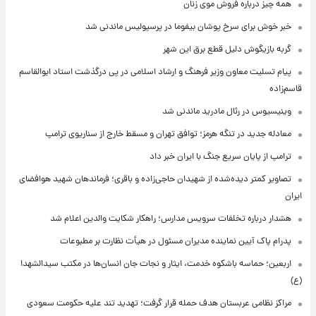
همه چیز درباره فروش موی زنان
خبر خوش برای سرخ پوشان بیفوما در پرسپولیس ماندنی شد
گربه بازیگوش دلیل قطع برق این شهر
پیام تسلیت معاون وزیر فرهنگ و ارشاد اسلامی در پی درگذشت استاد ابوالقاسم
قاسم‌زاده
وینیسیوس در رئال مادرید ماندنی شد
معادله جدید در تنگه هرمز؛ توافق تهران و مسقط خارج از سناریوی ترامپ
ترامپ از پایان سریع جنگ با ایران خبر داد
تصاویر کمتر دیده‌شده از شهیدان حاجی‌زاده و باقری؛ فرماندهان شهید هوافضای
ایران
هشدار درباره تخلفات سرویس مدارس؛ راهکار شکایت والدین اعلام شد
پدرام پاک آیین نماینده مدیران مسئول در هیأت نظارت بر مطبوعات
اربعین؛ حماسه باشکوه خدمت، ایثار و نجات جان انسان‌ها در مکتب سیدالشهدا
(ع)
مراکز نظامی عربستان هدف حمله قرار گرفت؛ تهدید تند علیه حکومت سعودی