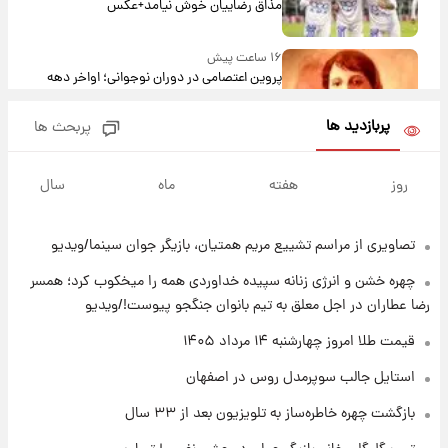
مذاق رضاییان خوش نیامد+عکس
۱۶ ساعت پیش
پروین اعتصامی در دوران نوجوانی؛ اواخر دهه
۱۲۹۰ شمسی
پربازدید ها
پربحث ها
۱۵ ساعت پیش
قدرت‌نمایی نظامی چین؛ بمب‌افکن حامل موشک
روز
هفته
ماه
سال
هسته‌ای در آسمان ظاهر شد
تصاویری از مراسم تشییع مریم همتیان، بازیگر جوان سینما/ویدیو
۱۶ ساعت پیش
رونالدو از گنجینه خودروهای لوکسش رونمایی
چهره خشن و انرژی زنانه سپیده خداوردی همه را میخکوب کرد؛ همسر
کرد
رضا عطاران در اجل معلق به تیم بانوان جنگجو پیوست!/ویدیو
۱۸ ساعت پیش
قیمت طلا امروز چهارشنبه ۱۴ مرداد ۱۴۰۵
قیمت دلار در بازار آزاد امروز چهارشنبه ۱۴ مرداد
استایل جالب سوپرمدل روس در اصفهان
۱۴۰۵/ نرخ‌ها ثابت ماند؟ +جدول
بازگشت چهره خاطره‌ساز به تلویزیون بعد از ۳۳ سال
۱۸ ساعت پیش