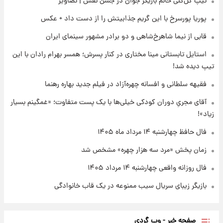
تیپ گل‌گلی خانم بازیگر جوان در جشن نفس | تصاویر
علی مطهری: اجرای کامل تفاهم‌نامه اسلام‌آباد،
پیروزی بزرگ‌تری برای ایران است
پوریا پورسرخ با این گریم جذابیتش را از دست داد + عکس
قابی از نیما شاهرخ‌شاهی و دو برادر مشهور سینمای ایران
۱۸ ساعت پیش
واکنش تند تاکر کارلسون به حمله آمریکا به
استایل تابستانی مینا مختاری در کنار پسرش؛ همسر بهرام رادان با این
مدرسه میناب؛ «باید سیلی محکمی به صورت
تیپ دیده شد!
ترامپ زد»
فقیهه سلطانی و افسانه چهره‌آزاد در فیلم جدید بهاره رهنما
۱۹ ساعت پیش
قیمت طلا و سکه امروز چهارشنبه ۱۴ مرداد
آقای مجریِ دوران کودکی خیلی‌ها با یک پست متفاوت؛ «غمگینم بسیار
۱۴۰۵/کاهش قیمت طلا و سکه
زیاد»!
فال حافظ چهارشنبه ۱۴ مرداد ماه ۱۴۰۵
زمان پخش «مرد سه هزار چهره» مشخص شد
فال روزانه واقعی چهارشنبه ۱۴ مرداد ۱۴۰۵
بازیگر زیبای سریال سیب ممنوعه در یک قاب خانوادگی
صفحه خبر - وب گردی