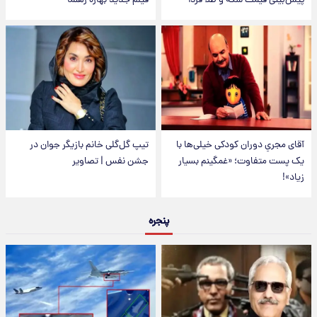
پیش‌بینی قیمت سکه و طلا فردا
فیلم جدید بهاره رهنما
آقای مجریِ دوران کودکی خیلی‌ها با
تیپ گل‌گلی خانم بازیگر جوان در
یک پست متفاوت؛ «غمگینم بسیار
جشن نفس | تصاویر
زیاد»!
پنجره