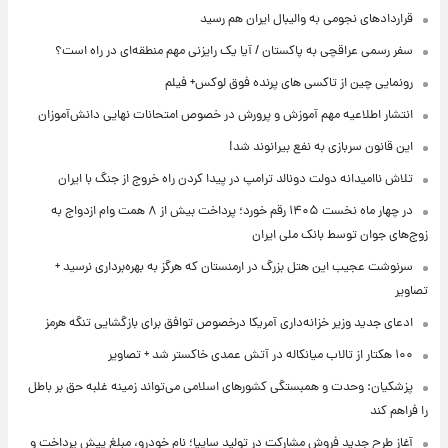
قراردادهای نجومی به والیبال ایران هم رسید
سفر رسمی عراقچی به پاکستان / آیا یک رایزنی مهم منطقه‌ای در راه است؟
رونمایی چین از تاکسی های پرنده فوق لوکس+ فیلم
انتشار اطلاعیه مهم آموزش و پرورش در خصوص امتحانات نهایی دانش‌آموزان
این قانون سربازی به نفع بیرانوند شد!
تلاش ناامیدانه‌ دولت دونالد ترامپ در پیدا کردن راه خروج از جنگ با ایران
در چهار ماه نخست ۱۴۰۵ رقم خورد؛ پرداخت بیش از ۸ همت وام ازدواج به
زوج‌های جوان توسط بانک ملی ایران
سرنوشت عجیب این هتل بزرگ در ارمنستان که هرگز به بهره‌برداری نرسید +
تصاویر
ادعای جدید وزیر خزانه‌داری آمریکا درخصوص توافق برای بازگشایی تنگه هرمز
۱۰۰ هکتار از تالاب میانکاله در آتش عمدی خاکستر شد + تصاویر
پزشکیان: وحدت و همبستگی کشورهای اسلامی می‌تواند زمینه غلبه حق بر باطل
را فراهم کند
آغاز طرح جدید فروش مشارکت در تولید سایپا؛ نام خودرو، مبلغ پیش پرداخت و