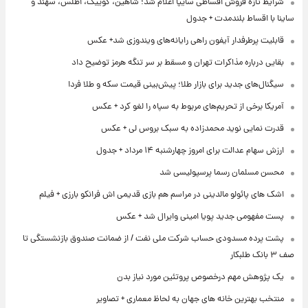
شرایط تازه فروش اقساطی سایپا اعلام شد؛ شاهین، کوییک، اطلس، سهند و
ساینا با اقساط بلندمدت + جدول
قابلیت پرطرفدار آیفون راهی رایانه‌های ویندوزی شد+ عکس
بقایی درباره مذاکرات تهران و مسقط بر سر تنگه هرمز توضیح داد
سیگنال‌های جدید برای بازار طلا؛ پیش‌بینی قیمت سکه و طلا فردا
آمریکا برخی از تحریم‌های مربوط به سپاه را لغو کرد + عکس
قدرت نمایی نوید محمدزاده به سبک بروس لی + عکس
ارزش سهام عدالت برای امروز چهارشنبه ۱۴ مرداد + جدول
محسن مسلمان رسما پرسپولیسی شد
اشک های پائولو مالدینی در مراسم هم بازی قدیمی اش فرانکو بارزی + فیلم
پست مفهومی جدید پویا امینی وایرال شد + عکس
پشت پرده‌ مسدودی حساب شرکت ملی نفت / از ضمانت صندوق بازنشستگی تا
صف ۳ بانک طلبکار
یک پژوهش مهم درخصوص پروتئین مورد نیاز بدن
منتخب بهترین خانه های جهان به لحاظ معماری + تصاویر