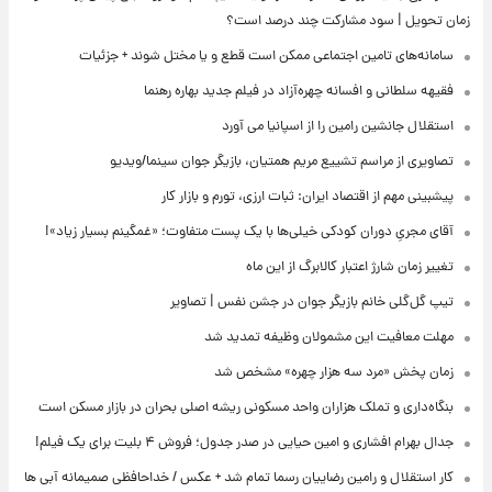
زمان تحویل | سود مشارکت چند درصد است؟
سامانه‌های تامین اجتماعی ممکن است قطع و یا مختل شوند + جزئیات
فقیهه سلطانی و افسانه چهره‌آزاد در فیلم جدید بهاره رهنما
استقلال جانشین رامین را از اسپانیا می آورد
تصاویری از مراسم تشییع مریم همتیان، بازیگر جوان سینما/ویدیو
پیشبینی مهم از اقتصاد ایران: ثبات ارزی، تورم و بازار کار
آقای مجریِ دوران کودکی خیلی‌ها با یک پست متفاوت؛ «غمگینم بسیار زیاد»!
تغییر زمان شارژ اعتبار کالابرگ از این ماه
تیپ گل‌گلی خانم بازیگر جوان در جشن نفس | تصاویر
مهلت معافیت این مشمولان وظیفه تمدید شد
زمان پخش «مرد سه هزار چهره» مشخص شد
بنگاه‌داری و تملک هزاران واحد مسکونی ریشه اصلی بحران در بازار مسکن است
جدال بهرام افشاری و امین حیایی در صدر جدول؛ فروش ۴ بلیت برای یک فیلم!
کار استقلال و رامین رضاییان رسما تمام شد + عکس / خداحافظی صمیمانه آبی ها