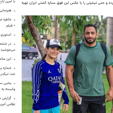
با امین تار
رده و حتی تیشرتی را با عکس این فوق ستاره کشتی ایران تهیه
هنرنمایی
خاطره جا
+ فیلم
استوری م
در ششم 
می‌جوشید
این مناط
شماره پ
شد؛ تیکدری
یحیی سر
وابسته به ع
گزارش ج
نظامی آمری