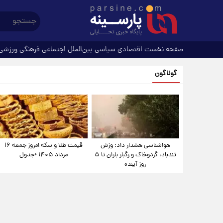
صفحه نخست
اقتصادی
سیاسی
بین‌الملل
اجتماعی
فرهنگی
ورزشی
گوناگون
هواشناسی هشدار داد: وزش
قیمت طلا و سکه امروز جمعه ۱۶
تندباد، گردوخاک و رگبار باران تا ۵
مرداد ۱۴۰۵ +جدول
روز آینده