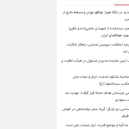
ید در تنگه هرمز؛ توافق تهران و مسقط خارج از
مپ
تر دیده‌شده از شهیدان حاجی‌زاده و باقری؛
هید هوافضای ایران
باره تخلفات سرویس مدارس؛ راهکار شکایت
م شد
 آیین نماینده مدیران مسئول در هیأت نظارت بر
حماسه باشکوه خدمت، ایثار و نجات جان
 مکتب سیدالشهدا (ع)
امی عربستان هدف حمله قرار گرفت؛ تهدید تند
ت سعودی
اسی دو بازیگر؛ گریه سحر دولتشاهی در آغوش
فیلم
 مذاکره از موضع قدرت، ابزار صیانت ملی است