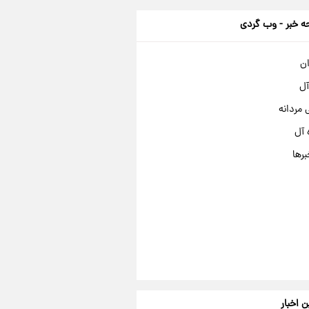
 خبر - وب گردی
ان
آل
مردانه
 آل
برها
ن اخبار