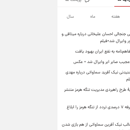
پربحث ها
قیمت طلا و سکه امروز پنجشنبه
۱۵ مرداد ۱۴۰۵
هفته
ماه
سال
۱ روز پیش
شارژ جدید کالابرگ برای سه
دهک؛ جزئیات اعلام شد
 جنجالی احسان علیخانی درباره میثاقی و
۱ روز پیش
 وایرال شد+فیلم
شرایط تازه فروش اقساطی سایپا
اعلام شد؛ شاهین، کوییک، اطلس،
اهم‌نامه به نفع ایران بهبود یافت
سهند و ساینا با اقساط بلندمدت +
۱ روز پیش
عجیب صابر ابر وایرال شد + عکس
جدول
سیگنال‌های جدید برای بازار طلا؛
پیش‌بینی قیمت سکه و طلا فردا
یدنی نیک آفرید سماواتی درباره مهدی
لم
ۀ طرح راهبردی مدیریت تنگه هرمز منتشر
ایران تعرفه ۷ درصدی تردد از تنگه هرمز را ابلاغ
الب نیک آفرین سماواتی از هم بازی شدن