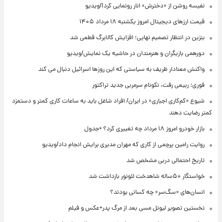
نفیسه روشن از «دخترش» انار رونمایی کرد!/ویدیو
قیمت ارزهای دیجیتال امروز یکشنبه ۱۸ مرداد ۱۴۰۵
بنزین در انتظار تصمیم نهایی؛ افزایش کالابرگ قطعی شد
دورهمی بازیگران و هنرمندان در حاشیه یک نمایش/ویدیو
واکنش معنادار ظریف به سیاستی که این روزها اسرائیل دنبال می کند
فوری: ربیعی رفت، نکونام سرمربی جدید تراکتور
شیوع «کم‌کاری اجباری» در ایران/ افراد شاغل باید به ساعات کاری کمتر و دستمزد
کمتر رضایت دهند
بازار خودرو امروز ۱۸ مرداد چه تغییری کرد؟ +جدول
روایت رامین پرچمی از کاری که مهران مدیری برایش انجام داد/ویدیو
تاریخ احتمالی دربی مشخص شد
خواستگار ۵۰ساله شاهدخت لئونور بازداشت شد
انسان‌های «سگ‌سر» چه کسانی بودند؟
نخستین تصویر لیونل مسی بعد از مرگ پدر+عکس و فیلم