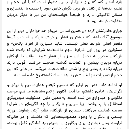
باید اذعان کنم که برای بازیکنان بسیار دشوار است که با این حجم از
تغییر ایده‌ها کار کنند. هر مربی نگرش خاص خود را نسبت به بدنسازی و
مسائل تاکتیکی دارد و طبیعتاً خواسته‌های من نیز با دیگر مربیان
متفاوت خواهد بود.»
جباری خاطرنشان کرد: «بر همین اساس، می‌خواهم هواداران عزیز از این
موضوع آگاه باشند که بیشترین فشار بر دوش بازیکنان است و آن‌ها
مقصر اصلی شرایط فعلی نیستند. شاید بسیاری از افراد باتجربه و
مسئولین در بروز این شرایط سهم داشته‌اند؛ شرایطی که باعث شده
بازیکنان مجبور به تحمل این میزان از فشار شوند. وقتی با بازیکنان
درباره مربیان پیشین و اتفاقات گذشته صحبت می‌کنید، گویی دارند
درباره یک بازه زمانی پنج یا شش ساله صحبت می‌کنند، در حالی‌ که این
حجم از تغییرات تنها طی شش یا هفت ماه گذشته رخ داده است.»
او ادامه داد: «در روز اولی که تصمیم گرفتم هدایت تیم را بپذیرم،
نگرانی‌های زیادی داشتم، اما آنچه اکنون از تیم مشاهده می‌کنم، موجب
دلگرمی و امیدواری من شده است. به همین دلیل، مسئولیت سرمربیگری
استقلال را پذیرفتم؛ زیرا می‌بینم بازیکنان با چه انگیزه‌ای در شرایط
سخت فعالیت می‌کنند. بسیاری از بازیکنان نظیر آرش رضاوند، روزبه
چشمی و دیگران با وجود مصدومیت‌هایی که داشتند و در حالی‌که
نیازمند زمان بیشتری برای ریکاوری و رسیدن به آمادگی کامل بودند،