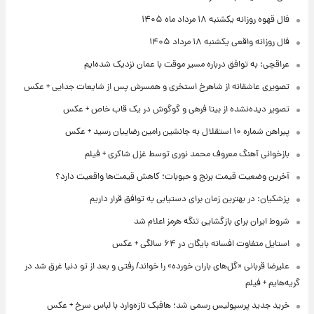
فال قهوه روزانه یکشنبه ۱۸ مرداد ماه ۱۴۰۵
فال روزانه واقعی یکشنبه ۱۸ مرداد ۱۴۰۵
عراقچی: به توافق درباره مسیر موقت با عمان نزدیک شده‌ایم
تصویری عاشقانه از شاهرخ استخری و همسرش پس از شایعات جدایی + عکس
تصویر دیده‌نشده از بیتا فرهی و گوگوش در یک قاب خاص + عکس
پیراهن شماره ۱۰ استقلال به جانشین رامین رضاییان رسید + عکس
بازخوانی آهنگ معروف محمد نوری توسط غزل شاکری + فیلم
آخرین وضعیت قیمت برنج و حبوبات؛ کاهش قیمت‌ها واقعیت دارد؟
پزشکیان: در بهترین زمان برای دستیابی به توافق قرار داریم
شروط ایران برای بازگشایی تنگه هرمز اعلام شد
استایل متفاوت افسانه بایگان در ۶۴ سالگی + عکس
علیرضا قربانی «گل‌های باران خورده» را خواند/ رفتی و بعد از تو دنیا غرق شد در
گریه‌هایم + فیلم
خرید جدید پرسپولیس رسمی شد؛ هافبک تازه‌وارد با لباس سرخ + عکس