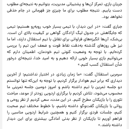
جریان بازی، تمرکز آن‌ها و پشتیبانی مدیریت، بتوانیم به نتیجه‌ای مطلوب
دست یابیم. نتیجه مطلوب برای ما چیزی جز قهرمانی در جام حذفی
نخواهد بود.
جباری گفت: «در این دیدار، با تیمی بسیار خوب روبه‌رو هستیم؛ تیمی
که جایگاهش در جدول لیگ آزادگان گواهی بر کیفیت بالای آن است.
بی‌شک، آن‌ها انگیزه‌های فراوانی برای تقابل با تیم استقلال دارند، اما ما
نیز طی روزهای گذشته به‌دقت نقاط قوت و ضعف این تیم را بررسی
کرده‌ایم. با توجه به وضعیت کنونی تیم خودمان، اطمینان دارم که
می‌توانیم بازی بسیار خوبی ارائه دهیم و به امید خدا، نتیجه‌ای درخور
شأن استقلال کسب کنیم.»
سرمربی استقلال گفت: «ما زمان زیادی در اختیار نداشتیم؛ از آخرین
دیداری که برابر تیم هوادار برگزار کردیم، با توجه به این‌که تنها توانستم
دو جلسه تمرین با تیم داشته باشم و امروز دومین جلسه تمرینی ما
محسوب می‌شود، تلاش کردیم با برگزاری اردویی زودتر از موعد، مباحث
تئوری را با بازیکنان مطرح کنیم. در این مدت، سعی کردیم از نظر روحی و
روانی با بازیکنان گفت‌وگو داشته باشیم، با خطوط مختلف تیم صحبت
کنیم، جلسات فردی برگزار کنیم و همچنین شرایط اردویی مناسبی را
فراهم آوریم تا بازیکنان از نظر بدنی آمادگی بیشتری برای این دیدار
داشته باشند.»