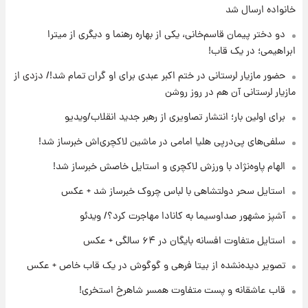
ارزش سهام عدالت برای امروز ۱۷ مرداد ۱۴۰۵ +
خانواده ارسال شد
جدول
دو دختر پیمان قاسم‌خانی، یکی از بهاره رهنما و دیگری از میترا
ابراهیمی؛ در یک قاب!
۱۸ ساعت پیش
لیونل مسی عزادار شد! + جزئیات
حضور مازیار لرستانی در ختم اکبر عبدی برای او گران تمام شد!/ دزدی از
مازیار لرستانی آن هم در روز روشن
برای اولین بار؛ انتشار تصاویری از رهبر جدید انقلاب/ویدیو
۲۱ ساعت پیش
لحظه برخورد رعد و برق به ساختمان مرکز تجارت
سلفی‌های پی‌درپی هلیا امامی در ماشین لاکچری‌اش خبرساز شد!
جهانی در آمریکا + فیلم
الهام پاوه‌نژاد با ورزش لاکچری و استایل خاصش خبرساز شد!
۲۱ ساعت پیش
استایل سحر دولتشاهی با لباس چروک خبرساز شد + عکس
برای اولین بار؛ انتشار تصاویری از رهبر جدید
انقلاب/ویدیو
آشپز مشهور صداوسیما به کانادا مهاجرت کرد؟/ ویدئو
استایل متفاوت افسانه بایگان در ۶۴ سالگی + عکس
۲۲ ساعت پیش
تصاویر عمامه بستن به شیوه خاتمی/ویدیو
تصویر دیده‌نشده از بیتا فرهی و گوگوش در یک قاب خاص + عکس
قاب عاشقانه و پست متفاوت همسر شاهرخ استخری!