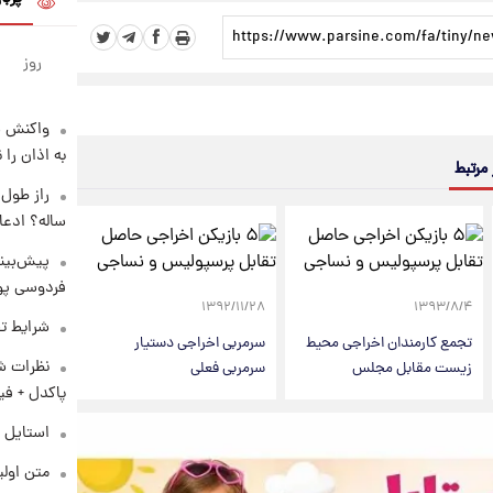
روز
واکنش س
به اذان را 
 مرتبط
ساله؟ ادعا
پیش‌بینی
فردوسی پور
۱۳۹۲/۱۱/۲۸
۱۳۹۳/۸/۴
شرایط تف
تجمع کارمندان اخراجی محیط
سرمربی اخراجی دستیار
نظرات شن
زیست مقابل مجلس
سرمربی فعلی
پاکدل + فی
استایل 
متن اولی