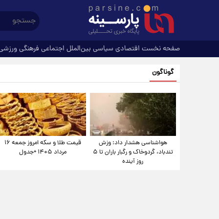
صفحه نخست
اقتصادی
سیاسی
بین‌الملل
اجتماعی
فرهنگی
ورزشی
گوناگون
هواشناسی هشدار داد: وزش
قیمت طلا و سکه امروز جمعه ۱۶
تندباد، گردوخاک و رگبار باران تا ۵
مرداد ۱۴۰۵ +جدول
روز آینده