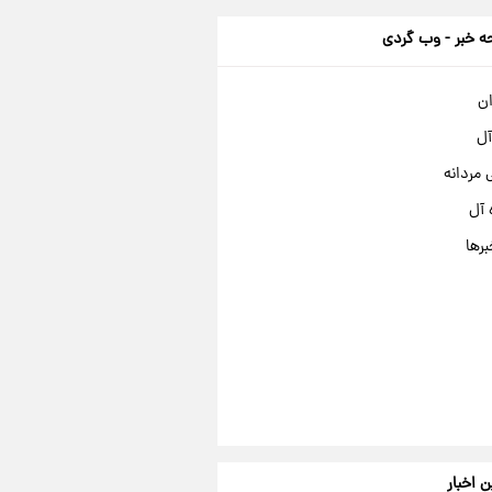
 خبر - وب گردی
ان
آل
مردانه
 آل
برها
ن اخبار