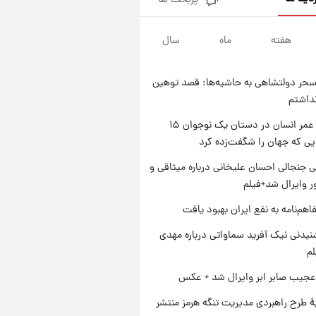
پربحث ها
شارژ جدید کالابرگ برای سه
دهک؛ جزئیات اعلام شد
هفته
ماه
سال
۱ روز پیش
شرایط تازه فروش اقساطی سایپا
اعلام شد؛ شاهین، کوییک، اطلس،
حر دولتشاهی به حاشیه‌ها: قصد توهین
سهند و ساینا با اقساط بلندمدت +
۱ روز پیش
نداشتم
جدول
سیگنال‌های جدید برای بازار طلا؛
پیش‌بینی قیمت سکه و طلا فردا
راز طول عمر انسان در دستان یک نوجوان ۱۵
یی که جهان را شگفت‌زده کرد
۱ روز پیش
فال حافظ پنجشنبه ۱۵ مرداد ماه
 جنجالی احسان علیخانی درباره میثاقی و
۱۴۰۵
 وایرال شد+فیلم
اهم‌نامه به نفع ایران بهبود یافت
یدنی نیک آفرید سماواتی درباره مهدی
لم
عجیب صابر ابر وایرال شد + عکس
ۀ طرح راهبردی مدیریت تنگه هرمز منتشر