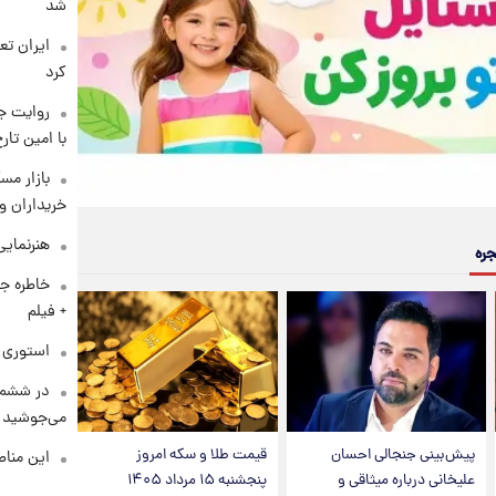
شد
کرد
روایت ج
با امین تار
بازار مس
خریداران و
هنرنمایی
جره
خاطره جا
+ فیلم
استوری م
در ششم 
می‌جوشید
پیش‌بینی جنجالی احسان
قیمت طلا و سکه امروز
این مناط
علیخانی درباره میثاقی و
پنجشنبه ۱۵ مرداد ۱۴۰۵