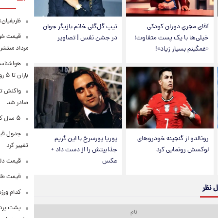
ظریفیان:
آقای مجریِ دوران کودکی
تیپ گل‌گلی خانم بازیگر جوان
خیلی‌ها با یک پست متفاوت؛
در جشن نفس | تصاویر
مرداد منتشر
«غمگینم بسیار زیاد»!
هواشناسی
باران تا ۵ روز آینده
واکنش تر
صادر شد
۵ سال کار بیشتر برای این گروه از متقاضیان بازنشستگی
رونالدو از گنجینه خودروهای
پوریا پورسرخ با این گریم
تغییر کرد
لوکسش رونمایی کرد
جذابیتش را از دست داد +
عکس
قیمت دلار در 
قیمت طلا و سکه
ل نظر
کدام ورزش
پشت پرده