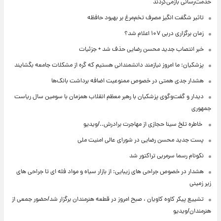
خدمت‌رسانی بازمی‌گردند
تاثیر شگفت انگیز مصرف تخم‌مرغ بر بهبود حافظه
زمان برگزاری دربی ۱۰۷ اعلام شد؟
خبر انتصاب جدید محسن رضایی حذف شد + جزئیات
پزشکیان: ما امروز نیازمند دانشمندانی هستیم که گره از مشکلات جامعه بگشایند
هشدار جدی همتی در خصوص ممنوعیت اضافه ‌برداشت بانک‌ها
دیدار و گفت‌وگوی پزشکیان با رهبر معظم انقلاب همزمان با سومین سال ریاست
جمهوری
⁨ خاطره تلخ سینا حجازی از مهاجرت برادرش../ویدیو
پست جدید محسن رضایی در شورای عالی امنیت ملی
نکونام رسما سرمربی تراکتور شد
هشدار در خصوص جراحی های زیبایی: از بازار سیاه و مواد فله ای تا جراحی های
زیر زمینی
تشییع پیکر کاوه کاویان ، صبح امروز در قطعه هنرمندان برگزار شد/حضور جمعی از
هنرمندان/ویدیو