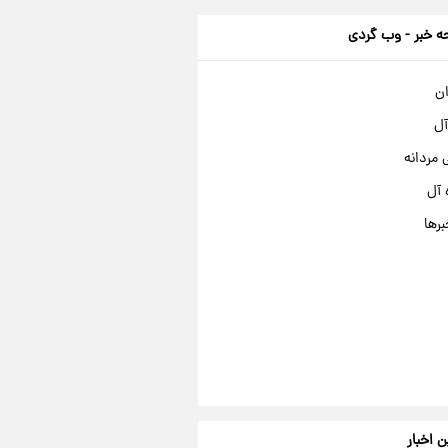
 خبر - وب گردی
ان
آل
مردانه
 آل
برها
ن اخبار