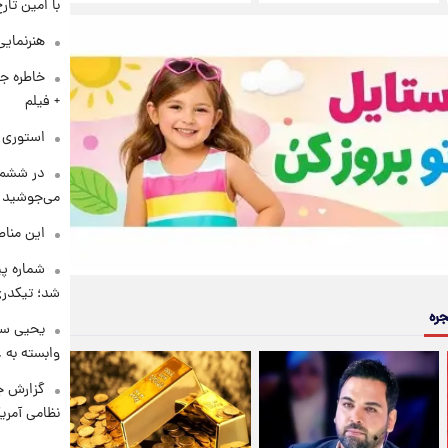
با امین تار
هنرنمایی
خاطره جا
+ فیلم
استوری م
در ششم 
می‌جوشید
این مناط
شماره پ
شد؛ تیکدری
جره
یحیی سر
وابسته به ع
گزارش ج
نظامی آمری