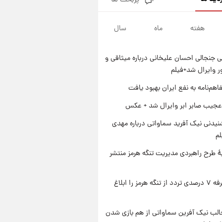
پربحث ها
قیمت طلا و سکه امروز پنجشنبه
۱۵ مرداد ۱۴۰۵
هفته
ماه
سال
۱ روز پیش
شارژ جدید کالابرگ برای سه
دهک؛ جزئیات اعلام شد
 جنجالی احسان علیخانی درباره میثاقی و
۱ روز پیش
 وایرال شد+فیلم
شرایط تازه فروش اقساطی سایپا
اعلام شد؛ شاهین، کوییک، اطلس،
اهم‌نامه به نفع ایران بهبود یافت
سهند و ساینا با اقساط بلندمدت +
۱ روز پیش
عجیب صابر ابر وایرال شد + عکس
جدول
سیگنال‌های جدید برای بازار طلا؛
پیش‌بینی قیمت سکه و طلا فردا
یدنی نیک آفرید سماواتی درباره مهدی
لم
ۀ طرح راهبردی مدیریت تنگه هرمز منتشر
ایران تعرفه ۷ درصدی تردد از تنگه هرمز را ابلاغ
الب نیک آفرین سماواتی از هم بازی شدن