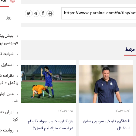
روز
پیش‌بینی
فردوسی پور
 مرتبط
شرایط تف
استایل 
نظرات شن
پاکدل + فی
متن اولی
شد
۱۴۰۳/۹/۸
۱۴۰۳/۱۰/۴
کرد
افشاگری تاریخی سرمربی سابق
بازیکنان محبوب جواد نکونام
استقلال
در لیست مازاد نیم فصل؟
روایت ج