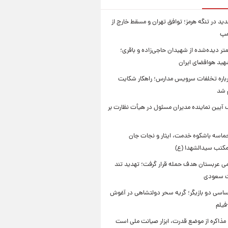
ید در تنگه هرمز؛ توافق تهران و مسقط خارج از
مپ
تر دیده‌شده از شهیدان حاجی‌زاده و باقری؛
هید هوافضای ایران
باره تخلفات سرویس مدارس؛ راهکار شکایت
م شد
 آیین نماینده مدیران مسئول در هیأت نظارت بر
حماسه باشکوه خدمت، ایثار و نجات جان
 مکتب سیدالشهدا (ع)
امی عربستان هدف حمله قرار گرفت؛ تهدید تند
ت سعودی
اسی دو بازیگر؛ گریه سحر دولتشاهی در آغوش
فیلم
 مذاکره از موضع قدرت، ابزار صیانت ملی است