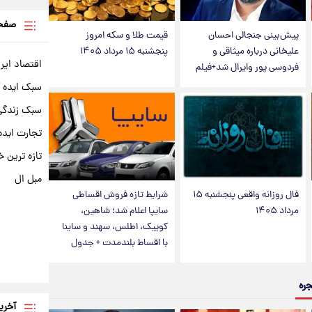
صفحه
پیش‌بینی جنجالی احسان
قیمت طلا و سکه امروز
علیخانی درباره میثاقی و
پنجشنبه ۱۵ مرداد ۱۴۰۵
اقتصاد ایر
فردوسی پور وایرال شد+فیلم
سبک ایده 
سبک زندگی 
تجارت ایده
تازه ترین خ
مبل ال
فال روزانه واقعی پنجشنبه ۱۵
شرایط تازه فروش اقساطی
مرداد ۱۴۰۵
سایپا اعلام شد؛ شاهین،
کوییک، اطلس، سهند و ساینا
با اقساط بلندمدت + جدول
جره
آخری