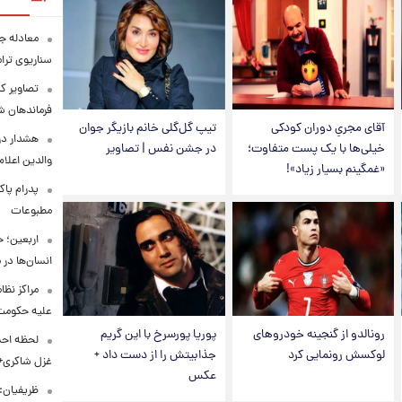
معادله جد
سناریوی ترا
تصاویر کم
فرماندهان ش
آقای مجریِ دوران کودکی
تیپ گل‌گلی خانم بازیگر جوان
هشدار در
خیلی‌ها با یک پست متفاوت؛
در جشن نفس | تصاویر
والدین اعلا
«غمگینم بسیار زیاد»!
پدرام پاک
مطبوعات
اربعین؛ 
انسان‌ها در
مراکز نظ
علیه حکوم
رونالدو از گنجینه خودروهای
پوریا پورسرخ با این گریم
لحظه احس
لوکسش رونمایی کرد
جذابیتش را از دست داد +
غزل شاکری+
عکس
ظریفیان: