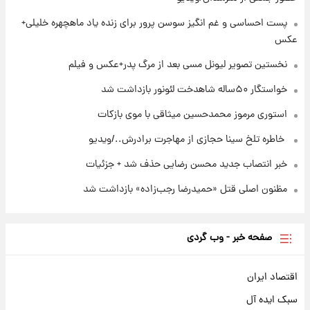
۲۳ ساعت پیش
پست احساسی و غم انگیز سوسن پرور برای زنده یاد ماهچهره خلیلی+
استوری مرموز محمدحسین میثاقی با موی
عکس
بازکات
نخستین تصویر لیونل مسی بعد از مرگ پدر+عکس و فیلم
خواستگار ۵۰ساله شاهدخت لئونور بازداشت شد
استوری مرموز محمدحسین میثاقی با موی بازکات
⁨ خاطره تلخ سینا حجازی از مهاجرت برادرش../ویدیو
خبر انتصاب جدید محسن رضایی حذف شد + جزئیات
مظنون اصلی قتل «حمیدرضا رجب‌زاده» بازداشت شد
صفحه خبر - وب گردی
اقتصاد ایران
سبک ایده آل