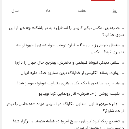
۱۶ ساعت پیش
خبر انتصاب جدید محسن رضایی حذف شد +
روز
هفته
ماه
سال
جزئیات
جدیدترین عکس نیکی کریمی با استایل تازه در باشگاه؛ چه خبر از این
۱۷ ساعت پیش
پست جدید محسن رضایی در شورای عالی امنیت
بانوی جذاب؟
ملی
جنجال جراحی زیبایی ۴۰ میلیارد تومانی خواننده زن | چهره او چه
تغییری کرد؟ | عکس
۲۱ ساعت پیش
آتش‌سوزی در لوناپارک شیراز؛ آخرین وضعیت
سلفی دیدنی نیوشا ضیغمی و دخترش؛ بهترین حال جهان را دارم!
خزندگان خطرناک پس از حادثه
روایت رسانه انگلیسی از خطرناک ترین سناریو جنگ علیه ایران
۲۲ ساعت پیش
هدی زین‌العابدین با یک عکس هنری متفاوت دوباره خبرساز شد!
خواستگار ۵۰ساله شاهدخت لئونور بازداشت شد
نفیسه روشن از «دخترش» انار رونمایی کرد!/ویدیو
الهام حمیدی با این استایل رنگارنگ در اسپانیا دیده شد؛ خاص یا بیش
۲۲ ساعت پیش
از حد شلوغ؟
نخستین تصویر لیونل مسی بعد از مرگ
پدر+عکس و فیلم
تشییع پیکر کاوه کاویان ، صبح امروز در قطعه هنرمندان برگزار شد/
حضور جمعی از هنرمندان/ویدیو