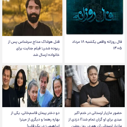
فال روزانه واقعی یکشنبه ۱۸ مرداد
قتل هولناک مداح سرشناس پس از
۱۴۰۵
ربوده شدن؛ فیلم جنایت برای
خانواده ارسال شد
حضور مازیار لرستانی در ختم اکبر
دو دختر پیمان قاسم‌خانی، یکی از
عبدی برای او گران تمام شد!/ دزدی از
بهاره رهنما و دیگری از میترا
مازیار لرستانی آن هم در روز روشن
ابراهیمی؛ در یک قاب!