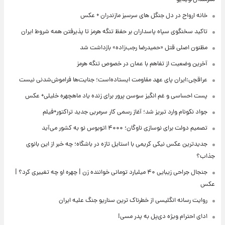
خانه ارواح در دل جنگل های سرسبز مازندران + عکس
تاکید سخنگوی سپاه پاسداران بر حفظ تنگه هرمز تا پذیرفتن همه شروط ایران
مظنون اصلی قتل «حمیدرضا رجب‌زاده» بازداشت شد
آخرین وضعیت از تفاهم با عمان در خصوص تنگه هرمز
عراقچی:ایران پای عهد مقاومت ایستاده‌است؛ جنایت‌ها فراموش‌شدنی نیست
پست احساسی و غم انگیز سوسن پرور برای زنده یاد ماهچهره خلیلی+ عکس
جواد نکونام وارد تبریز شد؛ آغاز رسمی کار سرمربی جدید تراکتور+فیلم
تصمیم دولت برای نوسازی ناوگان؛ ۴۰۰۰ اتوبوس نو به کشور می‌آید
جدیدترین عکس نیکی کریمی با استایل تازه در باشگاه؛ چه خبر از این بانوی
جذاب؟
جنجال جراحی زیبایی ۴۰ میلیارد تومانی خواننده زن | چهره او چه تغییری کرد؟ |
عکس
روایت رسانه انگلیسی از خطرناک ترین سناریو جنگ علیه ایران
ادای احترام ویژه دی‌پل به پدر مسی!