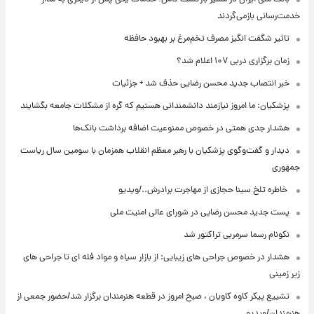
خدمت‌رسانی بازمی‌گردند
تاثیر شگفت انگیز مصرف تخم‌مرغ بر بهبود حافظه
زمان برگزاری دربی ۱۰۷ اعلام شد؟
خبر انتصاب جدید محسن رضایی حذف شد + جزئیات
پزشکیان: ما امروز نیازمند دانشمندانی هستیم که گره از مشکلات جامعه بگشایند
هشدار جدی همتی در خصوص ممنوعیت اضافه ‌برداشت بانک‌ها
دیدار و گفت‌وگوی پزشکیان با رهبر معظم انقلاب همزمان با سومین سال ریاست
جمهوری
⁨ خاطره تلخ سینا حجازی از مهاجرت برادرش../ویدیو
پست جدید محسن رضایی در شورای عالی امنیت ملی
نکونام رسما سرمربی تراکتور شد
هشدار در خصوص جراحی های زیبایی: از بازار سیاه و مواد فله ای تا جراحی های
زیر زمینی
تشییع پیکر کاوه کاویان ، صبح امروز در قطعه هنرمندان برگزار شد/حضور جمعی از
هنرمندان/ویدیو