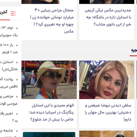
جدیدترین عکس نیکی کریمی
جنجال جراحی زیبایی ۴۰
آخری
با استایل تازه در باشگاه؛ چه
میلیارد تومانی خواننده زن |
خبر از این بانوی جذاب؟
چهره او چه تغییری کرد؟ |
تو
عکس
یک سورپرای
راز
جره
شد + فیلم
استایل ت
خانگی‌اش!
روایت کمب
ناقص می‌پی
مرتضی پو
عروسی فوتب
سلفی دیدنی نیوشا ضیغمی و
الهام حمیدی با این استایل
دخترش؛ بهترین حال جهان را
رنگارنگ در اسپانیا دیده شد؛
تغییر رف
دارم!
خاص یا بیش از حد شلوغ؟
بد؟
شایعه برگ