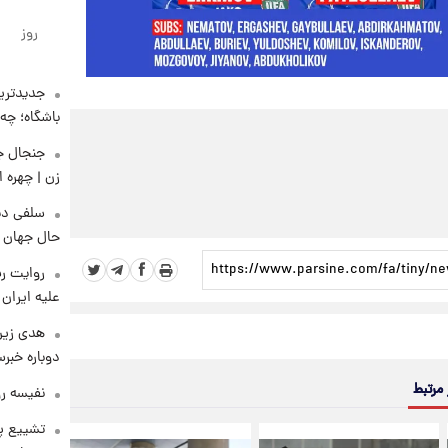
روز
جدیدترین
باشگاه؛ چه 
زن | چهره 
سلفی دی
حال جهان را
روایت رس
علیه ایران
هدی زین
دوباره خبرس
 مرتبط
نفیسه رو
تشییع پی