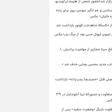
رگزار شد/حضور جمعی از هنرمندان/ویدیو
اسی و غم انگیز سوسن پرور برای زنده
ره خلیلی+ عکس
زداشت شد
تصویر لیونل مسی بعد از مرگ پدر+عکس
تلخ سینا حجازی از مهاجرت برادرش../
صاب جدید محسن رضایی حذف شد +
صلی قتل «حمیدرضا رجب‌زاده» بازداشت
استایل متفاوت و جسورانه تینا آخوندتبار در ۳۹
کس
فاوت بازیگر «وضعیت سفید» پس از