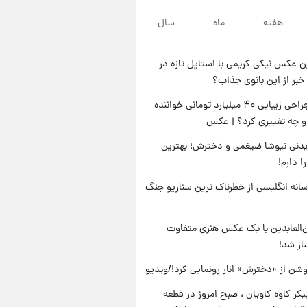
۱۸ ساعت پیش
هفته
ماه
سال
پست جدید محسن رضایی در
شورای عالی امنیت ملی
 عکس نیکی کریمی با استایل تازه در
۲۲ ساعت پیش
خبر از این بانوی جذاب؟
آتش‌سوزی در لوناپارک شیراز؛
آخرین وضعیت خزندگان خطرناک
جنجال جراحی زیبایی ۴۰ میلیارد تومانی خواننده
پس از حادثه
او چه تغییری کرد؟ | عکس
۲۳ ساعت پیش
خواستگار ۵۰ساله شاهدخت
دنی نیوشا ضیغمی و دخترش؛ بهترین
لئونور بازداشت شد
 دارم!
انه انگلیسی از خطرناک ترین سناریو جنگ
‌العابدین با یک عکس هنری متفاوت
از شد!
شن از «دخترش» انار رونمایی کرد!/ویدیو
کر کاوه کاویان ، صبح امروز در قطعه