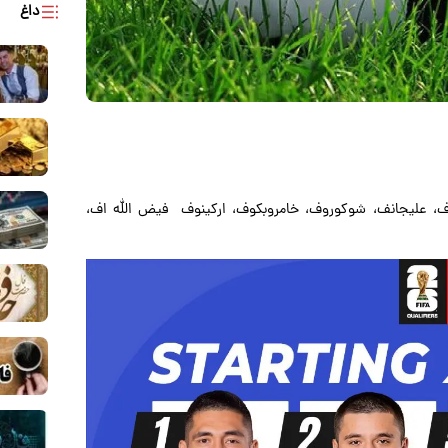
داغ
، علیجانف، شوکوروف، خامروبکوف، ارکینوف فیض الله اف،