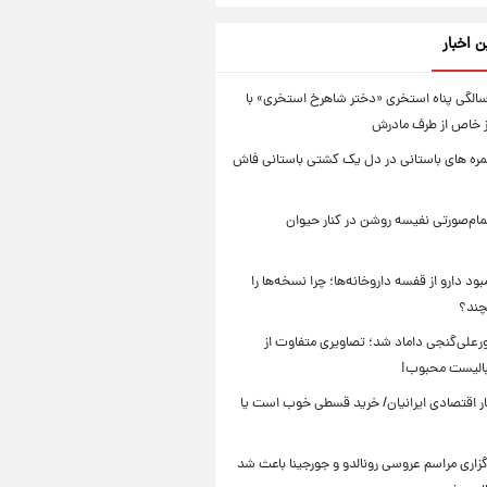
ن اخبار
لد ۱۳ سالگی پناه استخری «دختر شاهرخ استخری» با
ز خاص از طرف مادرش
 ۱۰۰ خمره های باستانی در دل یک کشتی باستانی فاش
مام‌صورتی نفیسه روشن در کنار حیوان
ود دارو از قفسه داروخانه‌ها؛ چرا نسخه‌ها را
چند؟
رعلی‌گنجی داماد شد؛ تصاویری متفاوت از
الیست محبوب!
تار اقتصادی ایرانیان/ خرید قسطی خوب است یا
زاری مراسم عروسی رونالدو و جورجینا باعث شد