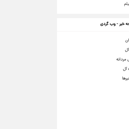
لم
 خبر - وب گردی
ان
آل
مردانه
 آل
برها