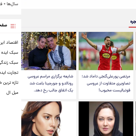
سال‌ها + فی
جره
صفحه
اقتصاد ایر
سبک ایده 
سبک زندگی 
تجارت ایده
مرتضی پورعلی‌گنجی داماد شد؛
شایعه برگزاری مراسم عروسی
تازه ترین خ
تصاویری متفاوت از عروسی
رونالدو و جورجینا باعث شد
فوتبالیست محبوب!
یک اتفاق جالب رخ دهد.
مبل ال