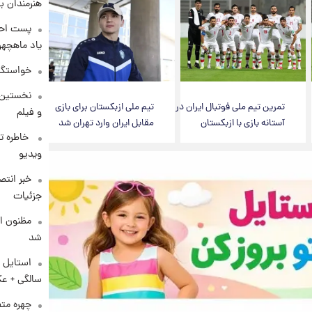
هنرمندان ب
پست احس
یاد ماهچه
خواستگار ۵۰ساله شاهدخت لئونور با
نخستین 
تمرین تیم ملی فوتبال ایران در
تیم ملی ازبکستان برای بازی
و فیلم
آستانه بازی با ازبکستان
مقابل ایران وارد تهران شد
⁨ خاطره 
ویدیو
خبر انت
جزئیات
مظنون ا
شد
سالگی + ع
چهره مت