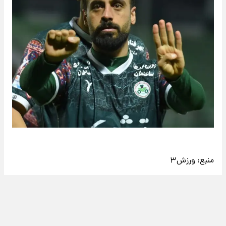
منبع:
ورزش۳