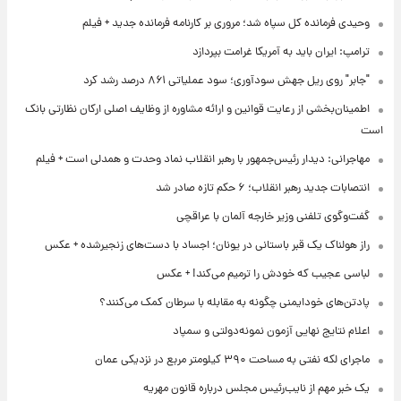
وحیدی فرمانده کل سپاه شد؛ مروری بر کارنامه فرمانده جدید + فیلم
ترامپ: ایران باید به آمریکا غرامت بپردازد
"جابر" روی ریل جهش سودآوری؛ سود عملیاتی ۸۶۱ درصد رشد کرد
اطمینان‌بخشی از رعایت قوانین و ارائه مشاوره از وظایف اصلی ارکان نظارتی بانک
است
مهاجرانی: دیدار رئیس‌جمهور با رهبر انقلاب نماد وحدت و همدلی است + فیلم
انتصابات جدید رهبر انقلاب؛ ۶ حکم تازه صادر شد
گفت‌وگوی تلفنی وزیر خارجه آلمان با عراقچی
راز هولناک یک قبر باستانی در یونان؛ اجساد با دست‌های زنجیرشده + عکس
لباسی عجیب که خودش را ترمیم می‌کند! + عکس
پادتن‌های خودایمنی چگونه به مقابله با سرطان کمک می‌کنند؟
اعلام نتایج نهایی آزمون نمونه‌دولتی و سمپاد
ماجرای لکه نفتی به مساحت ۳۹۰ کیلومتر مربع در نزدیکی عمان
یک خبر مهم از نایب‌رئیس مجلس درباره قانون مهریه