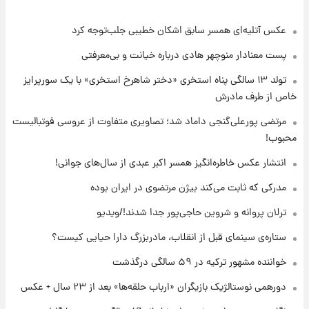
عکس‌ آتلیه‌ای همسر سابق اشکان خطیبی جلب‌توجه کرد
۲۳ ساعت پیش
پیش‌ بینی قیمت دلار دوشنبه ۱۹ مرداد ۱۴۰۵
پست معنادار منوچهر هادی درباره خیانت و بی‌معرفتی
تولد ۱۳ سالگی پناه استخری «دختر شاهرخ استخری» با یک سورپرایز
۲۰ ساعت پیش
خاص از طرف مادرش
فال حافظ دوشنبه ۱۹ مرداد ماه ۱۴۰۵
مرتضی پورعلی‌گنجی داماد شد؛ تصاویری متفاوت از عروسی فوتبالیست
محبوب!
۲۱ ساعت پیش
انتشار عکس خاطره‌انگیز همسر اکبر عبدی از سال‌های جوانی!
فال قهوه روزانه دوشنبه ۱۹ مرداد ماه ۱۴۰۵
مدرکی که ثابت می‌کند بیژن مرتضوی در ایران بوده
ترلان پروانه و شروین حاجی‌پور جدا شدند!/ویدیو
۲۲ ساعت پیش
ستاره‌ی سینمای قبل از انقلاب، مادربزرگ دارا حیایی کیست؟
فال روزانه واقعی دوشنبه ۱۹ مرداد ۱۴۰۵
خواننده مشهور ترکیه در ۵۹ سالگی درگذشت
دورهمی نوستالژیک بازیگران «ارباب حلقه‌ها» بعد از ۲۳ سال + عکس
۱ روز پیش
محل کشف جسد حمیدرضا رجب‌زاده مشخص