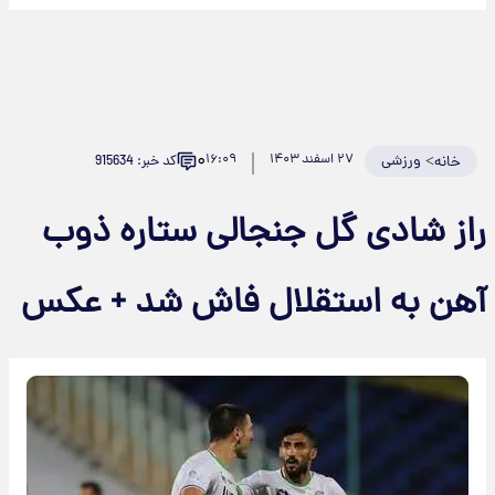
۰
>
ورزشی
۲۷ اسفند ۱۴۰۳
۱۶:۰۹
کد خبر: 915634
خانه
از شادی گل جنجالی ستاره ذوب
هن به استقلال فاش شد + عکس