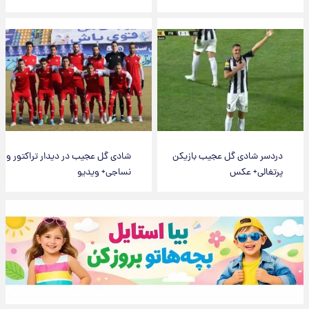
دردسر شادی گل عجیب بازیکن
شادی گل عجیب در دیدار تراکتور و
پرتغالی+ عکس
نساجی+ ویدیو