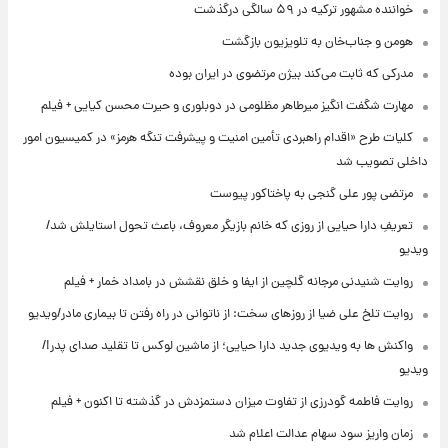
خواننده مشهور ترکیه در ۵۹ سالگی درگذشت
هومن و جناب‌خان به تلویزیون بازگشت
مدرکی که ثابت می‌کند بیژن مرتضوی در ایران بوده
مهارت شگفت انگیز میرطاهر مظلومی در دوبلوری و حیرت محسن کیایی + فیلم
کلیات طرح «اقدام راهبردی تأمین امنیت و پیشرفت تنگه هرمز» در کمیسیون امور
داخلی تصویب شد
مرتضی پور علی گنجی به پاختاکور پیوست
تعریفِ دارا حیایی از روزی که خانم بازیگر معروف، باعث تحول استایلش شد/
ویدیو
روایت شنیدنی مرجانه گلچین از ایفا و خلق نقشش در بامداد خمار + فیلم
روایت تلخ علی ضیا از روزهای سخت: از ناتوانی در راه رفتن تا بیماری مادر/ویدیو
واکنش ها به ویدیوی جدید دارا حیایی؛ از ماشین لوکس تا تقلید صدای پدر!/
ویدیو
روایت فاطمه گودرزی از تفاوت میزان دستمزدش در گذشته تا اکنون + فیلم
زمان واریز سود سهام عدالت اعلام شد