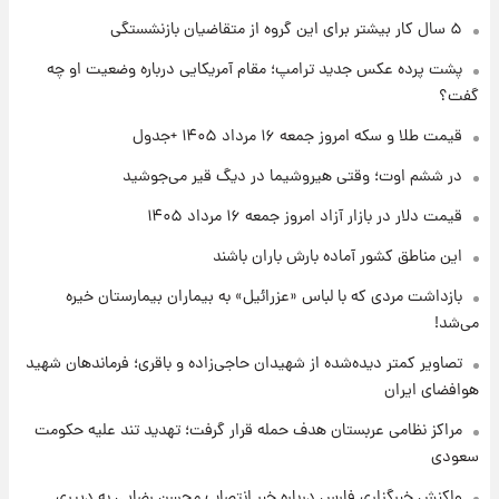
۱ روز پیش
۵ سال کار بیشتر برای این گروه از متقاضیان بازنشستگی
جزئیات فعال‌سازی «کیف پول ایران» اعلام
پشت پرده عکس جدید ترامپ؛ مقام آمریکایی درباره وضعیت او چه
شد+فیلم
گفت؟
۱ روز پیش
قیمت طلا و سکه امروز جمعه ۱۶ مرداد ۱۴۰۵ +جدول
تغییر تند قیمت محصولات ایران‌خودرو و سایپا
امروز پنجشنبه ۱۵ مرداد ۱۴۰۵ +جدول
در ششم اوت؛ وقتی هیروشیما در دیگ قیر می‌جوشید
قیمت دلار در بازار آزاد امروز جمعه ۱۶ مرداد ۱۴۰۵
۱ روز پیش
این مناطق کشور آماده بارش باران باشند
قیمت طلا و سکه امروز پنجشنبه ۱۵ مرداد ۱۴۰۵
بازداشت مردی که با لباس «عزرائیل» به بیماران بیمارستان خیره
می‌شد!
۱ روز پیش
شارژ جدید کالابرگ برای سه دهک؛ جزئیات اعلام
تصاویر کمتر دیده‌شده از شهیدان حاجی‌زاده و باقری؛ فرماندهان شهید
شد
هوافضای ایران
مراکز نظامی عربستان هدف حمله قرار گرفت؛ تهدید تند علیه حکومت
سعودی
واکنش خبرگزاری فارس درباره خبر انتصاب محسن رضایی به دبیری