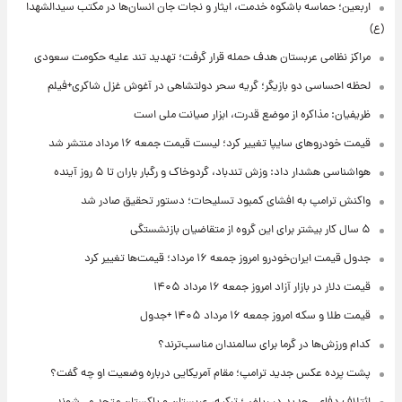
اربعین؛ حماسه باشکوه خدمت، ایثار و نجات جان انسان‌ها در مکتب سیدالشهدا
(ع)
مراکز نظامی عربستان هدف حمله قرار گرفت؛ تهدید تند علیه حکومت سعودی
لحظه احساسی دو بازیگر؛ گریه سحر دولتشاهی در آغوش غزل شاکری+فیلم
ظریفیان: مذاکره از موضع قدرت، ابزار صیانت ملی است
قیمت خودروهای سایپا تغییر کرد؛ لیست قیمت جمعه ۱۶ مرداد منتشر شد
هواشناسی هشدار داد: وزش تندباد، گردوخاک و رگبار باران تا ۵ روز آینده
واکنش ترامپ به افشای کمبود تسلیحات؛ دستور تحقیق صادر شد
۵ سال کار بیشتر برای این گروه از متقاضیان بازنشستگی
جدول قیمت ایران‌خودرو امروز جمعه ۱۶ مرداد؛ قیمت‌ها تغییر کرد
قیمت دلار در بازار آزاد امروز جمعه ۱۶ مرداد ۱۴۰۵
قیمت طلا و سکه امروز جمعه ۱۶ مرداد ۱۴۰۵ +جدول
کدام ورزش‌ها در گرما برای سالمندان مناسب‌ترند؟
پشت پرده عکس جدید ترامپ؛ مقام آمریکایی درباره وضعیت او چه گفت؟