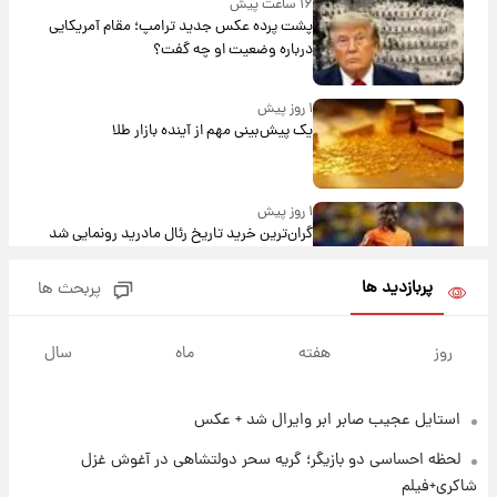
۱۶ ساعت پیش
پشت پرده عکس جدید ترامپ؛ مقام آمریکایی
درباره وضعیت او چه گفت؟
۱ روز پیش
یک پیش‌بینی مهم از آینده بازار طلا
۱ روز پیش
گران‌ترین خرید تاریخ رئال مادرید رونمایی شد
پربازدید ها
پربحث ها
۱ روز پیش
پیش‌بینی بارش‌های گسترده با ورود ال‌نینو؛ کدام
روز
هفته
ماه
سال
روزها پربارش‌تر خواهند بود؟
استایل عجیب صابر ابر وایرال شد + عکس
۱ روز پیش
شماره پیراهن خریدهای جدید پرسپولیس اعلام
لحظه احساسی دو بازیگر؛ گریه سحر دولتشاهی در آغوش غزل
شد؛ تیکدری، محبی و سرگیف با اعداد ویژه
شاکری+فیلم