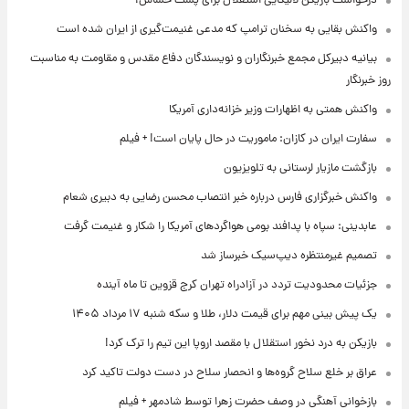
درخواست بازیکن لالیگایی استقلال برای پست حساس!
واکنش بقایی به سخنان ترامپ که مدعی غنیمت‌گیری از ایران شده است
بیانیه دبیرکل مجمع خبرنگاران و نویسندگان دفاع مقدس و مقاومت به مناسبت
روز خبرنگار
واکنش همتی به اظهارات وزیر خزانه‌داری آمریکا
سفارت ایران در کازان: ماموریت در حال پایان است! + فیلم
بازگشت مازیار لرستانی به تلویزیون
واکنش خبرگزاری فارس درباره خبر انتصاب محسن رضایی به دبیری شعام
عابدینی: سپاه با پدافند بومی هواگردهای آمریکا را شکار و غنیمت گرفت
تصمیم غیرمنتظره دیپ‌سیک خبرساز شد
جزئیات محدودیت تردد در آزادراه تهران کرج قزوین تا ماه آینده
یک پیش ‌بینی مهم برای قیمت دلار، طلا و سکه شنبه ۱۷ مرداد ۱۴۰۵
بازیکن به درد نخور استقلال با مقصد اروپا این تیم را ترک کرد!
عراق بر خلع سلاح گروه‌ها و انحصار سلاح در دست دولت تاکید کرد
بازخوانی آهنگی در وصف حضرت زهرا توسط شادمهر + فیلم