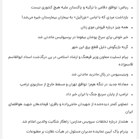
ریاض: توافق دفاعی با ترکیه و پاکستان علیه هیچ کشوری نیست
بازداشت مردی که با لباس «عزرائیل» به بیماران بیمارستان خیره می‌شد!
همه چیز درباره فروش موی زنان
خبر خوش برای سرخ پوشان بیفوما در پرسپولیس ماندنی شد
گربه بازیگوش دلیل قطع برق این شهر
پیام تسلیت معاون وزیر فرهنگ و ارشاد اسلامی در پی درگذشت استاد ابوالقاسم
قاسم‌زاده
وینیسیوس در رئال مادرید ماندنی شد
معادله جدید در تنگه هرمز؛ توافق تهران و مسقط خارج از سناریوی ترامپ
ترامپ از پایان سریع جنگ با ایران خبر داد
تصاویر کمتر دیده‌شده از شهیدان حاجی‌زاده و باقری؛ فرماندهان شهید هوافضای
ایران
هشدار درباره تخلفات سرویس مدارس؛ راهکار شکایت والدین اعلام شد
پدرام پاک آیین نماینده مدیران مسئول در هیأت نظارت بر مطبوعات