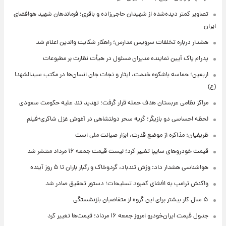
تصاویر کمتر دیده‌شده از شهیدان حاجی‌زاده و باقری؛ فرماندهان شهید هوافضای
ایران
هشدار درباره تخلفات سرویس مدارس؛ راهکار شکایت والدین اعلام شد
پدرام پاک آیین نماینده مدیران مسئول در هیأت نظارت بر مطبوعات
اربعین؛ حماسه باشکوه خدمت، ایثار و نجات جان انسان‌ها در مکتب سیدالشهدا
(ع)
مراکز نظامی عربستان هدف حمله قرار گرفت؛ تهدید تند علیه حکومت سعودی
لحظه احساسی دو بازیگر؛ گریه سحر دولتشاهی در آغوش غزل شاکری+فیلم
ظریفیان: مذاکره از موضع قدرت، ابزار صیانت ملی است
قیمت خودروهای سایپا تغییر کرد؛ لیست قیمت جمعه ۱۶ مرداد منتشر شد
هواشناسی هشدار داد: وزش تندباد، گردوخاک و رگبار باران تا ۵ روز آینده
واکنش ترامپ به افشای کمبود تسلیحات؛ دستور تحقیق صادر شد
۵ سال کار بیشتر برای این گروه از متقاضیان بازنشستگی
جدول قیمت ایران‌خودرو امروز جمعه ۱۶ مرداد؛ قیمت‌ها تغییر کرد