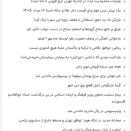
جزئیات محدودیت تردد در آزادراه تهران کرج قزوین تا ماه آینده
یک پیش ‌بینی مهم برای قیمت دلار، طلا و سکه شنبه ۱۷ مرداد ۱۴۰۵
بازیکن به درد نخور استقلال با مقصد اروپا این تیم را ترک کرد!
عراق بر خلع سلاح گروه‌ها و انحصار سلاح در دست دولت تاکید کرد
بازخوانی آهنگی در وصف حضرت زهرا توسط شادمهر + فیلم
ریاض: توافق دفاعی با ترکیه و پاکستان علیه هیچ کشوری نیست
بازداشت مردی که با لباس «عزرائیل» به بیماران بیمارستان خیره می‌شد!
همه چیز درباره فروش موی زنان
خبر خوش برای سرخ پوشان بیفوما در پرسپولیس ماندنی شد
گربه بازیگوش دلیل قطع برق این شهر
پیام تسلیت معاون وزیر فرهنگ و ارشاد اسلامی در پی درگذشت استاد ابوالقاسم
قاسم‌زاده
وینیسیوس در رئال مادرید ماندنی شد
معادله جدید در تنگه هرمز؛ توافق تهران و مسقط خارج از سناریوی ترامپ
ترامپ از پایان سریع جنگ با ایران خبر داد