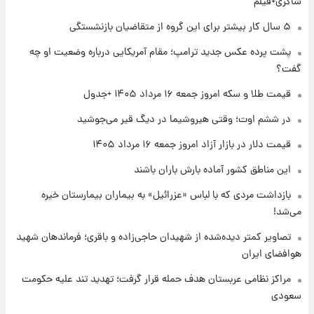
شاکری+فیلم
۱ روز پیش
۵ سال کار بیشتر برای این گروه از متقاضیان بازنشستگی
جزئیات فعال‌سازی «کیف پول ایران» اعلام
پشت پرده عکس جدید ترامپ؛ مقام آمریکایی درباره وضعیت او چه
شد+فیلم
گفت؟
۱ روز پیش
قیمت طلا و سکه امروز جمعه ۱۶ مرداد ۱۴۰۵ +جدول
تغییر تند قیمت محصولات ایران‌خودرو و سایپا
امروز پنجشنبه ۱۵ مرداد ۱۴۰۵ +جدول
در ششم اوت؛ وقتی هیروشیما در دیگ قیر می‌جوشید
قیمت دلار در بازار آزاد امروز جمعه ۱۶ مرداد ۱۴۰۵
۱ روز پیش
این مناطق کشور آماده بارش باران باشند
قیمت طلا و سکه امروز پنجشنبه ۱۵ مرداد ۱۴۰۵
بازداشت مردی که با لباس «عزرائیل» به بیماران بیمارستان خیره
می‌شد!
۱ روز پیش
شارژ جدید کالابرگ برای سه دهک؛ جزئیات اعلام
تصاویر کمتر دیده‌شده از شهیدان حاجی‌زاده و باقری؛ فرماندهان شهید
شد
هوافضای ایران
مراکز نظامی عربستان هدف حمله قرار گرفت؛ تهدید تند علیه حکومت
سعودی