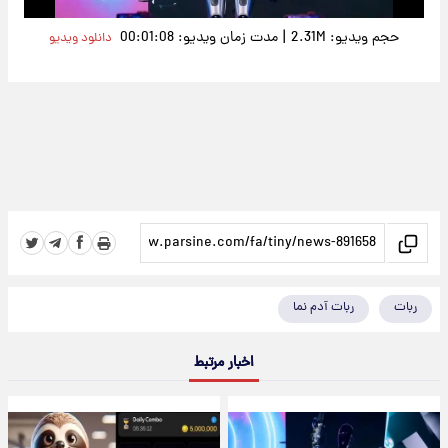
|
حجم ویدیو: 2.31M
مدت زمان ویدیو: 00:01:08
دانلود ویدیو
ربات
ربات آدم نما
اخبار مرتبط