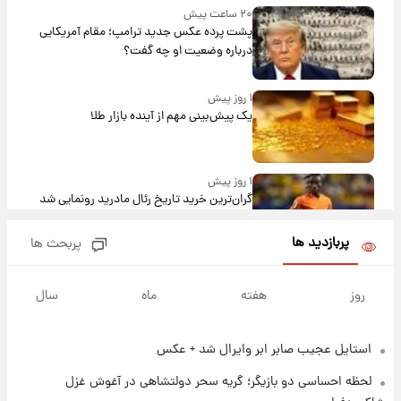
۲۰ ساعت پیش
پشت پرده عکس جدید ترامپ؛ مقام آمریکایی
درباره وضعیت او چه گفت؟
۱ روز پیش
یک پیش‌بینی مهم از آینده بازار طلا
۱ روز پیش
گران‌ترین خرید تاریخ رئال مادرید رونمایی شد
پربازدید ها
پربحث ها
۱ روز پیش
پیش‌بینی بارش‌های گسترده با ورود ال‌نینو؛ کدام
روز
هفته
ماه
سال
روزها پربارش‌تر خواهند بود؟
استایل عجیب صابر ابر وایرال شد + عکس
۱ روز پیش
شماره پیراهن خریدهای جدید پرسپولیس اعلام
لحظه احساسی دو بازیگر؛ گریه سحر دولتشاهی در آغوش غزل
شد؛ تیکدری، محبی و سرگیف با اعداد ویژه