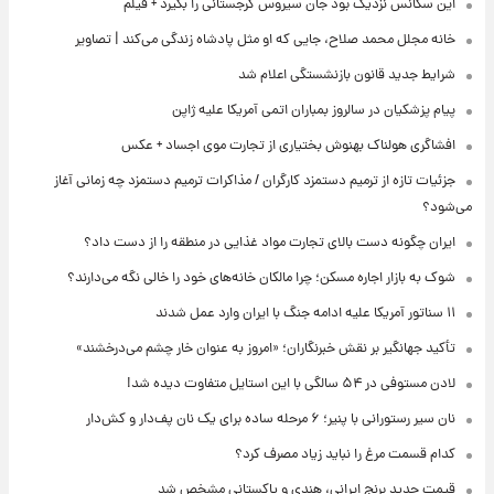
این سکانس نزدیک بود جان سیروس گرجستانی را بگیرد + فیلم
خانه مجلل محمد صلاح، جایی که او مثل پادشاه زندگی می‌کند | تصاویر
شرایط جدید قانون بازنشستگی اعلام شد
پیام پزشکیان در سالروز بمباران اتمی آمریکا علیه ژاپن
افشاگری هولناک بهنوش بختیاری از تجارت موی اجساد + عکس
جزئیات تازه از ترمیم دستمزد کارگران / مذاکرات ترمیم دستمزد چه زمانی آغاز
می‌شود؟
ایران چگونه دست بالای تجارت مواد غذایی در منطقه را از دست داد؟
شوک به بازار اجاره مسکن؛ چرا مالکان خانه‌های خود را خالی نگه می‌دارند؟
۱۱ سناتور آمریکا علیه ادامه جنگ با ایران وارد عمل شدند
تأکید جهانگیر بر نقش خبرنگاران؛ «امروز به عنوان خار چشم می‌درخشند»
لادن مستوفی در ۵۴ سالگی با این استایل متفاوت دیده شد!
نان سیر رستورانی با پنیر؛ ۶ مرحله ساده برای یک نان پف‌دار و کش‌دار
کدام قسمت مرغ را نباید زیاد مصرف کرد؟
قیمت جدید برنج ایرانی، هندی و پاکستانی مشخص شد