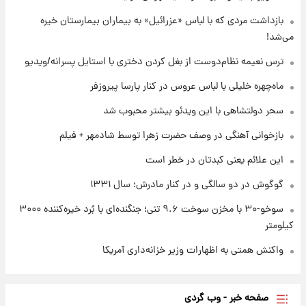
بازداشت مردی که با لباس «عزرائیل» به بیماران بیمارستان خیره
۲۲ ساعت پیش
می‌شد!
بازیکن به درد نخور استقلال با مقصد اروپا این
تیم را ترک کرد!
ترس نعیمه نظام‌دوست از بغل کردن دختری با استایل پسرانه/ویدیو
ماه‌چهره خلیلی با لباس عروس در کنار پارسا پیروزفر
۱ روز پیش
تصاویر کمتر دیده‌شده از شهیدان حاجی‌زاده و
سحر دولتشاهی با این ویدئو بیشتر محبوب شد
باقری؛ فرماندهان شهید هوافضای ایران
بازخوانی آهنگی در وصف حضرت زهرا توسط شادمهر + فیلم
این علائم یعنی کبدتان در خطر است
گوگوش در دو سالگی و در کنار مادرش؛ سال ۱۳۳۱
سوخو-۳۰ با مخزن سوخت ۹.۶ تنی؛ جنگنده‌ای با بُرد خیره‌کننده ۳۰۰۰
کیلومتر
واکنش همتی به اظهارات وزیر خزانه‌داری آمریکا
صفحه خبر - وب گردی