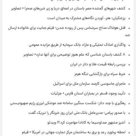
کشف شهرهای گمشده مصر باستان در اعماق دریا و زیر شن‌های صحرا + تصاویر
پزشکیان: هنر، آوردن نگاه‌های مشترک به میدان است
قتل هولناک مداح سرشناس پس از ربوده شدن؛ فیلم جنایت برای خانواده ارسال
شد
واگذاری املاک تملیکی و مازاد بانک سرمایه از طریق مزایده عمومی
۸ کشف باستان شناسی که علم هنوز توضیحی برای آنها ندارد+ تصاویر
بررسی رابطه قیمت طلا و دلار در ایران
شرط سپاه برای بازگشایی تنگه هرمز
ماجرای جاسوسی کارمند سازمان ملل برای اسرائیل
تأیید وجود فسفر در بمباران استان فارس + جزئیات
رهگیری با چند دلار؛ شکست سنگین سامانه ضد موشکی لیزری رژیم صهیونیستی
با صدور پیامی؛ مدیرعامل بانک ملی ایران روز خبرنگار را تبریک گفت
آشپز مشهور صداوسیما به کانادا مهاجرت کرد؟/ ویدئو
لحظه برخورد رعد و برق به ساختمان مرکز تجارت جهانی در آمریکا + فیلم