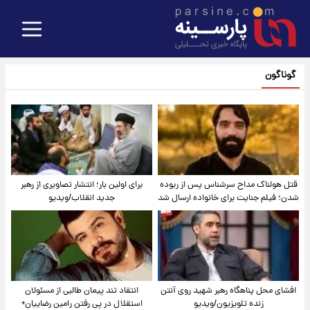
گوناگون
قتل هولناک مداح سرشناس پس از ربوده
برای اولین بار؛ انتشار تصاویری از رهبر
شدن؛ فیلم جنایت برای خانواده ارسال شد
جدید انقلاب/ویدیو
افشای محل پناهگاه‌ رهبر شهید روی آنتن
انتقاد تند پیمان طالبی از مسئولان
زنده تلویزیون/ویدیو
استقلال در پی رفتن رامین رضاییان+