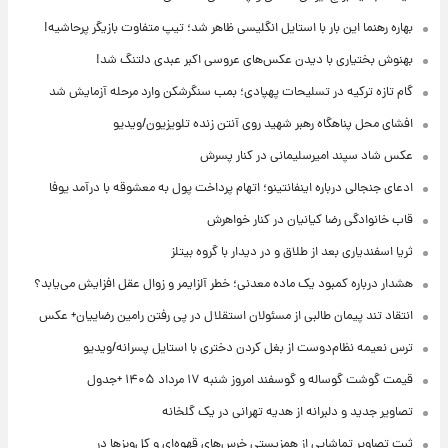
بهاره رهنما این بار با استایل انگلیسی ظاهر شد؛ تیپ متفاوت بازیگر پرحاشیه!
بهنوش بختیاری با دیدن عکس‌های عروسی اکبر عبدی دلتنگ شد!
گام تازه ترکیه در تسلیحات پهپادی؛ بمب سنگرشکن وارد مرحله آزمایش شد
افشای محل پناهگاه‌ رهبر شهید روی آنتن زنده تلویزیون/ویدیو
عکس شاد سپند امیرسلیمانی در کنار پسرش
ادعای جنجالی درباره اینفانتینو؛ اتهام پرداخت پول به معشوقه با درآمد یوفا
قاب خانوادگی رضا کیانیان در کنار خواهرش
ثریا اسفندیاری بعد از طلاق و در دیدار با گروه بیتلز
هشدار درباره کمبود یک ماده معدنی؛ خطر آلزایمر و زوال عقل افزایش می‌یابد؟
انتقاد تند پیمان طالبی از مسئولان استقلال در پی رفتن رامین رضاییان+ عکس
ترس نعیمه نظام‌دوست از بغل کردن دختری با استایل پسرانه/ویدیو
قیمت گوشت گوساله و گوسفند امروز شنبه ۱۷ مرداد ۱۴۰۵ +جدول
تصاویر جدید و دلبرانه از هدیه تهرانی در یک گلخانه
ثبت تصاویر تماشایی از همزیستی خرس‌های قهوه‌ای و کل‌وبزها در