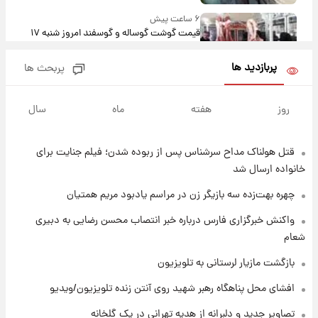
۶ ساعت پیش
قیمت گوشت گوساله و گوسفند امروز شنبه ۱۷
مرداد ۱۴۰۵ +جدول
پربازدید ها
پربحث ها
۷ ساعت پیش
با قدرتمندترین و بادوام ترین تانک جهان آشنا
روز
هفته
ماه
سال
شوید+ فیلم
قتل هولناک مداح سرشناس پس از ربوده شدن؛ فیلم جنایت برای
۷ ساعت پیش
قیمت طلا ۱۸عیار امروز شنبه ۱۷ مرداد ۱۴۰۵
خانواده ارسال شد
+جدول
چهره بهت‌زده سه بازیگر زن در مراسم یادبود مریم همتیان
۸ ساعت پیش
واکنش خبرگزاری فارس درباره خبر انتصاب محسن رضایی به دبیری
قیمت محصولات ایران‌خودرو و سایپا امروز شنبه
شعام
۱۷ مرداد ۱۴۰۵
بازگشت مازیار لرستانی به تلویزیون
۲۱ ساعت پیش
افشای محل پناهگاه‌ رهبر شهید روی آنتن زنده تلویزیون/ویدیو
یک پیش ‌بینی مهم برای قیمت دلار، طلا و سکه
شنبه ۱۷ مرداد ۱۴۰۵
تصاویر جدید و دلبرانه از هدیه تهرانی در یک گلخانه