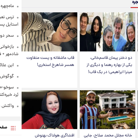
جره
ماه‌چهره
ترس نعیم
استایل پسر
سحر دول
بازخوان
شادمهر + ف
دو دختر پیمان قاسم‌خانی،
قاب عاشقانه و پست متفاوت
یکی از بهاره رهنما و دیگری از
همسر شاهرخ استخری!
این علائ
میترا ابراهیمی؛ در یک قاب!
گوگوش در
بُرد خیره‌کننده ۳۰۰۰ ک
واکنش هم
صفحه
خانه مجلل محمد صلاح، جایی
افشاگری هولناک بهنوش