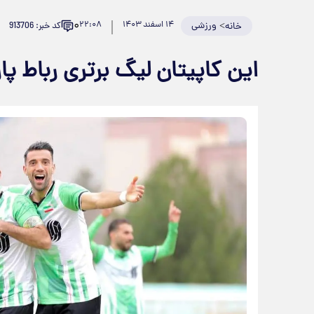
۰
>
ورزشی
۱۴ اسفند ۱۴۰۳
۲۲:۰۸
کد خبر: 913706
خانه
این کاپیتان لیگ برتری رباط پار