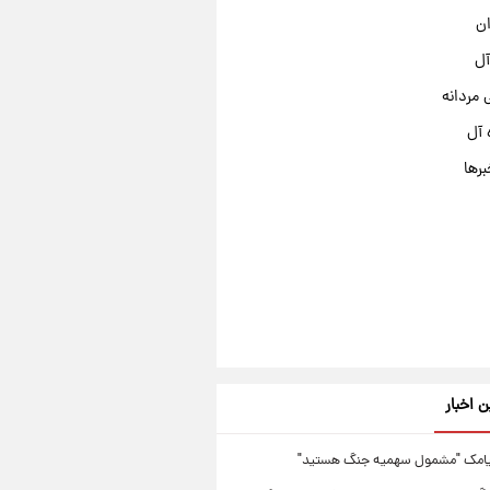
ان
آل
مردانه
 آل
برها
ن اخبار
یامک "مشمول سهمیه جنگ هستید"