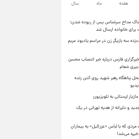
هفته
ماه
سال
۲۲ ساعت پیش
یک پیش ‌بینی مهم برای قیمت
دلار، طلا و سکه شنبه ۱۷ مرداد
ناک مداح سرشناس پس از ربوده شدن؛
۱۴۰۵
۲۲ ساعت پیش
 برای خانواده ارسال شد
بازیکن به درد نخور استقلال با
مقصد اروپا این تیم را ترک کرد!
‌زده سه بازیگر زن در مراسم یادبود مریم
۱ روز پیش
تصاویر کمتر دیده‌شده از شهیدان
برگزاری فارس درباره خبر انتصاب محسن
حاجی‌زاده و باقری؛ فرماندهان
بیری شعام
شهید هوافضای ایران
ل پناهگاه‌ رهبر شهید روی آنتن زنده
یدیو
ازیار لرستانی به تلویزیون
دید و دلبرانه از هدیه تهرانی در یک
مردی که با لباس «عزرائیل» به بیماران
خیره می‌شد!