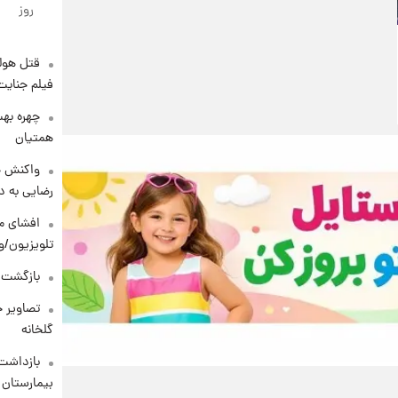
روز
قتل هول
فیلم جنایت
چهره بهت
همتیان
واکنش خ
رضایی به د
افشای مح
تلویزیون/و
بازگشت م
تصاویر ج
گلخانه
بازداشت 
بیمارستان 