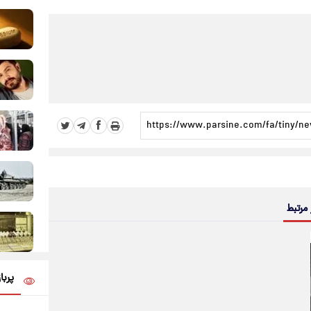
 مرتبط
پربا