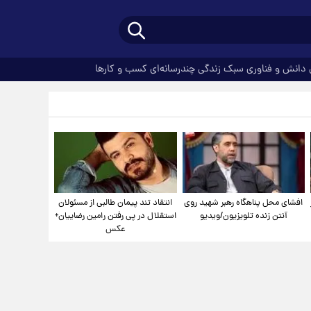
دانش و فناوری
سبک زندگی
چندرسانه‌ای
کسب و کارها
افشای محل پناهگاه‌ رهبر شهید روی
انتقاد تند پیمان طالبی از مسئولان
آنتن زنده تلویزیون/ویدیو
استقلال در پی رفتن رامین رضاییان+
عکس