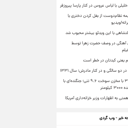
 خلیلی با لباس عروس در کنار پارسا پیروزفر
ه نظام‌دوست از بغل کردن دختری با
انه/ویدیو
تشاهی با این ویدئو بیشتر محبوب شد
ی آهنگی در وصف حضرت زهرا توسط
یلم
م یعنی کبدتان در خطر است
 دو سالگی و در کنار مادرش؛ سال ۱۳۳۱
سوخو-۳۰ با مخزن سوخت ۹.۶ تنی؛ جنگنده‌ای با
یلومتر
تی به اظهارات وزیر خزانه‌داری آمریکا
 خبر - وب گردی