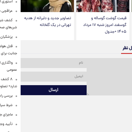
استوری ا
عراقچی به ادعای سهم 
قیمت گوشت گوساله و
تصاویر جدید و دلبرانه از هدیه
کشف شهره
گوسفند امروز شنبه ۱۷ مرداد
تهرانی در یک گلخانه
شن‌های صحرا
۱۴۰۵ +جدول
پزشکیان:
قتل هولن
ل نظر
جنایت برای 
واگذاری ا
عمومی
۸ کشف ب
ندارد+ تصاوی
ارسال
بررسی راب
شرط سپاه 
ماجرای ج
تأیید وجو