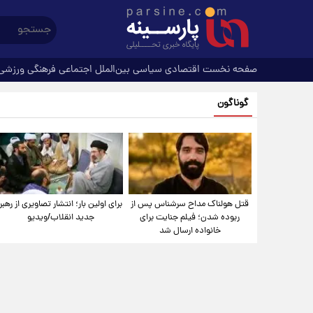
صفحه نخست
اقتصادی
سیاسی
بین‌الملل
اجتماعی
فرهنگی
ورزشی
گوناگون
قتل هولناک مداح سرشناس پس از
برای اولین بار؛ انتشار تصاویری از رهبر
ربوده شدن؛ فیلم جنایت برای
جدید انقلاب/ویدیو
خانواده ارسال شد