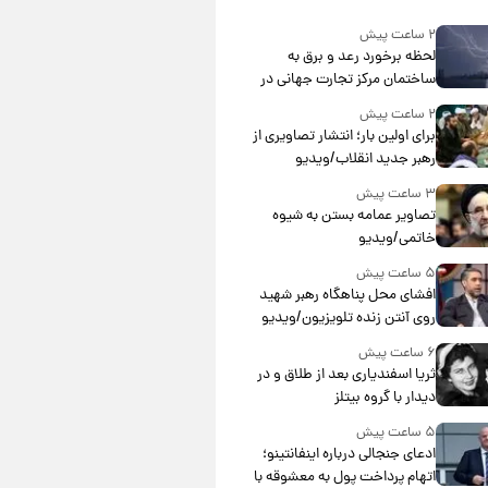
۲ ساعت پیش
لحظه برخورد رعد و برق به
ساختمان مرکز تجارت جهانی در
آمریکا + فیلم
۲ ساعت پیش
برای اولین بار؛ انتشار تصاویری از
رهبر جدید انقلاب/ویدیو
۳ ساعت پیش
تصاویر عمامه بستن به شیوه
خاتمی/ویدیو
۵ ساعت پیش
افشای محل پناهگاه‌ رهبر شهید
روی آنتن زنده تلویزیون/ویدیو
۶ ساعت پیش
ثریا اسفندیاری بعد از طلاق و در
دیدار با گروه بیتلز
۵ ساعت پیش
ادعای جنجالی درباره اینفانتینو؛
اتهام پرداخت پول به معشوقه با