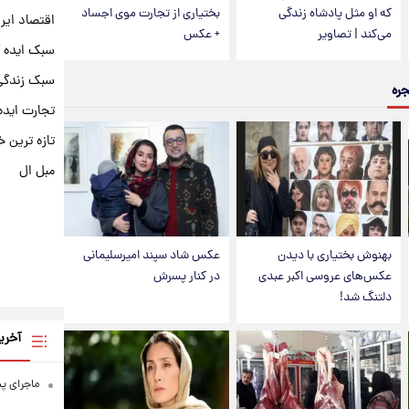
که او مثل پادشاه زندگی
بختیاری از تجارت موی اجساد
اقتصاد ایر
می‌کند | تصاویر
+ عکس
سبک ایده 
سبک زندگی 
جره
تجارت ایده
تازه ترین خ
مبل ال
بهنوش بختیاری با دیدن
عکس شاد سپند امیرسلیمانی
عکس‌های عروسی اکبر عبدی
در کنار پسرش
دلتنگ شد!
آخری
ماجرای پ