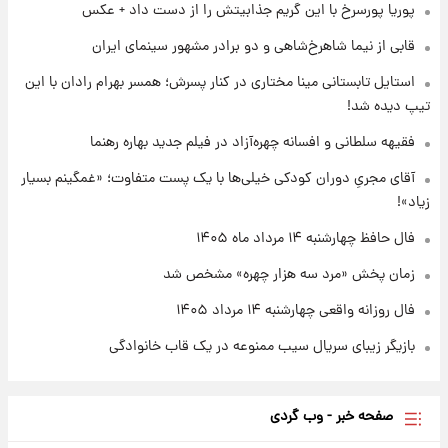
پوریا پورسرخ با این گریم جذابیتش را از دست داد + عکس
قابی از نیما شاهرخ‌شاهی و دو برادر مشهور سینمای ایران
۲۱ ساعت پیش
واکنش تند تاکر کارلسون به حمله آمریکا به
استایل تابستانی مینا مختاری در کنار پسرش؛ همسر بهرام رادان با این
مدرسه میناب؛ «باید سیلی محکمی به صورت
تیپ دیده شد!
ترامپ زد»
فقیهه سلطانی و افسانه چهره‌آزاد در فیلم جدید بهاره رهنما
۲۱ ساعت پیش
قیمت طلا و سکه امروز چهارشنبه ۱۴ مرداد
آقای مجریِ دوران کودکی خیلی‌ها با یک پست متفاوت؛ «غمگینم بسیار
۱۴۰۵/کاهش قیمت طلا و سکه
زیاد»!
فال حافظ چهارشنبه ۱۴ مرداد ماه ۱۴۰۵
زمان پخش «مرد سه هزار چهره» مشخص شد
فال روزانه واقعی چهارشنبه ۱۴ مرداد ۱۴۰۵
بازیگر زیبای سریال سیب ممنوعه در یک قاب خانوادگی
صفحه خبر - وب گردی