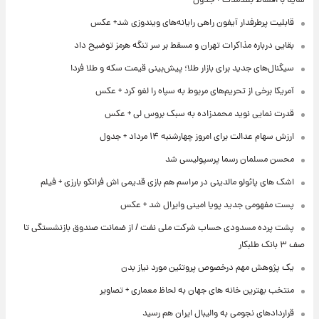
ساینا با اقساط بلندمدت + جدول
قابلیت پرطرفدار آیفون راهی رایانه‌های ویندوزی شد+ عکس
بقایی درباره مذاکرات تهران و مسقط بر سر تنگه هرمز توضیح داد
سیگنال‌های جدید برای بازار طلا؛ پیش‌بینی قیمت سکه و طلا فردا
آمریکا برخی از تحریم‌های مربوط به سپاه را لغو کرد + عکس
قدرت نمایی نوید محمدزاده به سبک بروس لی + عکس
ارزش سهام عدالت برای امروز چهارشنبه ۱۴ مرداد + جدول
محسن مسلمان رسما پرسپولیسی شد
اشک های پائولو مالدینی در مراسم هم بازی قدیمی اش فرانکو بارزی + فیلم
پست مفهومی جدید پویا امینی وایرال شد + عکس
پشت پرده‌ مسدودی حساب شرکت ملی نفت / از ضمانت صندوق بازنشستگی تا
صف ۳ بانک طلبکار
یک پژوهش مهم درخصوص پروتئین مورد نیاز بدن
منتخب بهترین خانه های جهان به لحاظ معماری + تصاویر
قراردادهای نجومی به والیبال ایران هم رسید