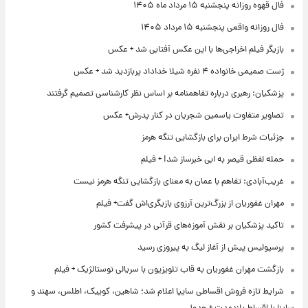
فال قهوه روزانه پنجشنبه ۱۵ مرداد ماه ۱۴۰۵
فال روزانه واقعی پنجشنبه ۱۵ مرداد ۱۴۰۵
بازیگر فیلم اخراجی‌ها با این عکس آفتابی شد + عکس
ژست صمیمی خانواده ۴ نفره شیلا خداداد پربازدید شد + عکس
پزشکیان: رهبری درباره تفاهمنامه بر اساس نظر کارشناسی تصمیم گرفتند
تصاویر متفاوت یاسمین شجریان در کنار پدرش+ عکس
جزئیات شرط ایران برای بازگشایی تنگه هرمز
حمله لفظی قیصر به ابی خبرساز شد! + فیلم
غریب‌آبادی: تفاهم با عمان به معنای بازگشایی تنگه هرمز نیست
مهران غفوریان از بزرگ‌ترین آرزوی بازیگری‌اش گفت+ فیلم
تاکید پزشکیان بر نقش آموزه‌های قرآنی در پیشرفت کشور
پرسپولیس پیش از آغاز لیگ به پیروزی رسید
بازگشت مهران غفوریان به قاب تلویزیون با سریالی نوستالژیک + فیلم
شرایط تازه فروش اقساطی سایپا اعلام شد؛ شاهین، کوییک، اطلس، سهند و