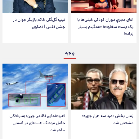
آقای مجریِ دوران کودکی خیلی‌ها با
تیپ گل‌گلی خانم بازیگر جوان در
یک پست متفاوت؛ «غمگینم بسیار
جشن نفس | تصاویر
زیاد»!
پنجره
زمان پخش «مرد سه هزار چهره»
قدرت‌نمایی نظامی چین؛ بمب‌افکن
مشخص شد
حامل موشک هسته‌ای در آسمان
ظاهر شد