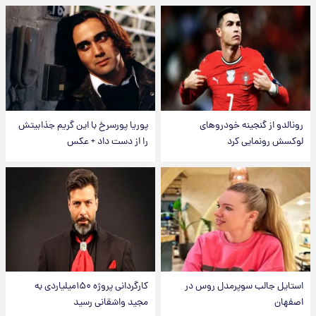
رونالدو از گنجینه خودروهای
پوریا پورسرخ با این گریم جذابیتش
لوکسش رونمایی کرد
را از دست داد + عکس
استایل جالب سوپرمدل روس در
کارگردانی پروژه ۱۵۰میلیاردی به
اصفهان
مجید واشقانی رسید