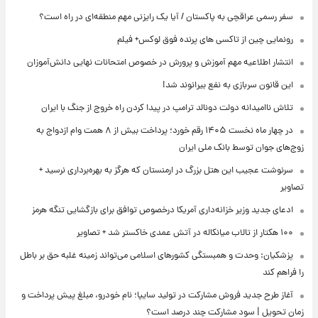
سفر رسمی عراقچی به پاکستان / آیا یک رایزنی مهم منطقه‌ای در راه است؟
رونمایی چین از تاکسی های پرنده فوق لوکس+ فیلم
انتشار اطلاعیه مهم آموزش و پرورش در خصوص امتحانات نهایی دانش‌آموزان
این قانون سربازی به نفع بیرانوند شد!
تلاش ناامیدانه‌ دولت دونالد ترامپ در پیدا کردن راه خروج از جنگ با ایران
در چهار ماه نخست ۱۴۰۵ رقم خورد؛ پرداخت بیش از ۸ همت وام ازدواج به
زوج‌های جوان توسط بانک ملی ایران
سرنوشت عجیب این هتل بزرگ در ارمنستان که هرگز به بهره‌برداری نرسید +
تصاویر
ادعای جدید وزیر خزانه‌داری آمریکا درخصوص توافق برای بازگشایی تنگه هرمز
۱۰۰ هکتار از تالاب میانکاله در آتش عمدی خاکستر شد + تصاویر
پزشکیان: وحدت و همبستگی کشورهای اسلامی می‌تواند زمینه غلبه حق بر باطل
را فراهم کند
آغاز طرح جدید فروش مشارکت در تولید سایپا؛ نام خودرو، مبلغ پیش پرداخت و
زمان تحویل | سود مشارکت چند درصد است؟