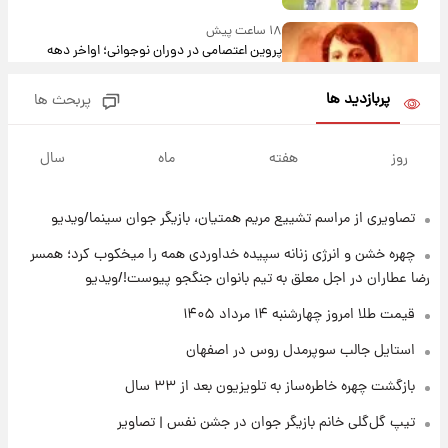
۱۸ ساعت پیش
پروین اعتصامی در دوران نوجوانی؛ اواخر دهه
۱۲۹۰ شمسی
پربازدید ها
پربحث ها
۱۸ ساعت پیش
قدرت‌نمایی نظامی چین؛ بمب‌افکن حامل موشک
روز
هفته
ماه
سال
هسته‌ای در آسمان ظاهر شد
تصاویری از مراسم تشییع مریم همتیان، بازیگر جوان سینما/ویدیو
۱۹ ساعت پیش
رونالدو از گنجینه خودروهای لوکسش رونمایی
چهره خشن و انرژی زنانه سپیده خداوردی همه را میخکوب کرد؛ همسر
کرد
رضا عطاران در اجل معلق به تیم بانوان جنگجو پیوست!/ویدیو
۲۱ ساعت پیش
قیمت طلا امروز چهارشنبه ۱۴ مرداد ۱۴۰۵
قیمت دلار در بازار آزاد امروز چهارشنبه ۱۴ مرداد
استایل جالب سوپرمدل روس در اصفهان
۱۴۰۵/ نرخ‌ها ثابت ماند؟ +جدول
بازگشت چهره خاطره‌ساز به تلویزیون بعد از ۳۳ سال
۲۱ ساعت پیش
تیپ گل‌گلی خانم بازیگر جوان در جشن نفس | تصاویر
علی مطهری: اجرای کامل تفاهم‌نامه اسلام‌آباد،
پیروزی بزرگ‌تری برای ایران است