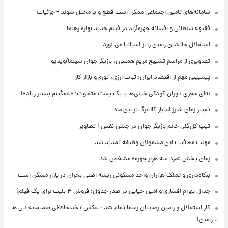
سامانه‌های تامین اجتماعی ممکن است قطع و یا مختل شوند + جزئیات
فقیهه سلطانی و افسانه چهره‌آزاد در فیلم جدید بهاره رهنما
استقلال جانشین رامین را از اسپانیا می آورد
تصاویری از مراسم تشییع مریم همتیان، بازیگر جوان سینما/ویدیو
پیشبینی مهم از اقتصاد ایران: ثبات ارزی، تورم و بازار کار
آقای مجریِ دوران کودکی خیلی‌ها با یک پست متفاوت؛ «غمگینم بسیار زیاد»!
تغییر زمان شارژ اعتبار کالابرگ از این ماه
تیپ گل‌گلی خانم بازیگر جوان در جشن نفس | تصاویر
مهلت معافیت این مشمولان وظیفه تمدید شد
زمان پخش «مرد سه هزار چهره» مشخص شد
بنگاه‌داری و تملک هزاران واحد مسکونی ریشه اصلی بحران در بازار مسکن است
جدال بهرام افشاری و امین حیایی در صدر جدول؛ فروش ۴ بلیت برای یک فیلم!
کار استقلال و رامین رضاییان رسما تمام شد + عکس / خداحافظی صمیمانه آبی ها
با رامین!