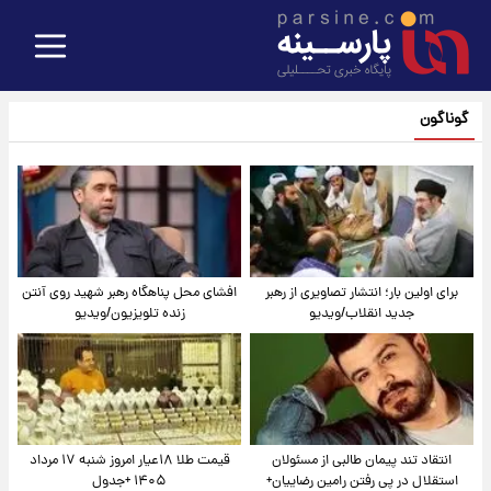
گوناگون
برای اولین بار؛ انتشار تصاویری از رهبر
افشای محل پناهگاه‌ رهبر شهید روی آنتن
جدید انقلاب/ویدیو
زنده تلویزیون/ویدیو
انتقاد تند پیمان طالبی از مسئولان
قیمت طلا ۱۸عیار امروز شنبه ۱۷ مرداد
استقلال در پی رفتن رامین رضاییان+
۱۴۰۵ +جدول