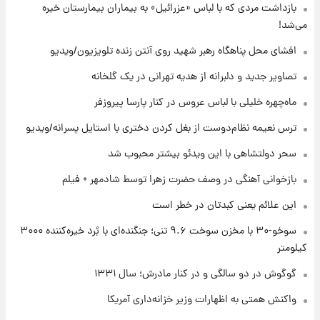
۲۰ ساعت پیش
بازداشت مردی که با لباس «عزرائیل» به بیماران بیمارستان خیره
یک پیش ‌بینی مهم برای قیمت دلار، طلا و سکه
می‌شد!
شنبه ۱۷ مرداد ۱۴۰۵
افشای محل پناهگاه‌ رهبر شهید روی آنتن زنده تلویزیون/ویدیو
۲۰ ساعت پیش
تصاویر جدید و دلبرانه از هدیه تهرانی در یک گلخانه
بازیکن به درد نخور استقلال با مقصد اروپا این
تیم را ترک کرد!
ماه‌چهره خلیلی با لباس عروس در کنار پارسا پیروزفر
ترس نعیمه نظام‌دوست از بغل کردن دختری با استایل پسرانه/ویدیو
۱ روز پیش
تصاویر کمتر دیده‌شده از شهیدان حاجی‌زاده و
سحر دولتشاهی با این ویدئو بیشتر محبوب شد
باقری؛ فرماندهان شهید هوافضای ایران
بازخوانی آهنگی در وصف حضرت زهرا توسط شادمهر + فیلم
این علائم یعنی کبدتان در خطر است
سوخو-۳۰ با مخزن سوخت ۹.۶ تنی؛ جنگنده‌ای با بُرد خیره‌کننده ۳۰۰۰
کیلومتر
گوگوش در دو سالگی و در کنار مادرش؛ سال ۱۳۳۱
واکنش همتی به اظهارات وزیر خزانه‌داری آمریکا