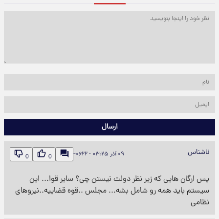
ارسال
ناشناس
۰۹ آذر ‎−۰۶۲۲ - ۰۳:۲۵
0
0
پس ارگان هایی که زیر نظر دولت نیستن چی؟ سایر قوا... این
سیستم باید همه رو شامل بشه... مجلس ..قوه قضاییه..نیروهای
نظامی