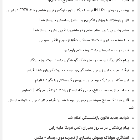
قاب عاشقانه و پست متفاوت همسر شاهرخ استخری!
رونمایی خودرو IM LS۹ توسط نیکا موتور ، لوکس ترین شاسی بلند EREV در ایران
الهام پاوه‌نژاد با ورزش لاکچری و استایل خاصش خبرساز شد!
سلفی‌های پی‌درپی هلیا امامی در ماشین لاکچری‌اش خبرساز شد!
خط مقدم نابرابر روایت‌ها؛ مصائب دفاع از حریم افکار عمومی
تصاویر عمامه بستن به شیوه خاتمی/ویدیو
پیام دکتر بیگدلی، مدیرعامل بانک گردشگری به مناسبت روز خبرنگار
ترفند عجیب این زن برای ماهیگیری، موجب حیرت کاربران شد+ فیلم
این سکانس نزدیک بود جان سیروس گرجستانی را بگیرد + فیلم
خانه مجلل محمد صلاح، جایی که او مثل پادشاه زندگی می‌کند | تصاویر
قتل هولناک مداح سرشناس پس از ربوده شدن؛ فیلم جنایت برای خانواده ارسال
شد
شرایط جدید قانون بازنشستگی اعلام شد
پیام پزشکیان در سالروز بمباران اتمی آمریکا علیه ژاپن
افشاگری هولناک بهنوش بختیاری از تجارت موی اجساد + عکس