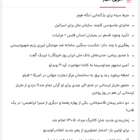
شرط سپاه برای بازگشایی تنگه هرمز
ماجرای جاسوسی کارمند سازمان ملل برای اسرائیل
تأیید وجود فسفر در بمباران استان فارس + جزئیات
رهگیری با چند دلار؛ شکست سنگین سامانه ضد موشکی لیزری رژیم صهیونیستی
با صدور پیامی؛ مدیرعامل بانک ملی ایران روز خبرنگار را تبریک گفت
آشپز مشهور صداوسیما به کانادا مهاجرت کرد؟/ ویدئو
لحظه برخورد رعد و برق به ساختمان مرکز تجارت جهانی در آمریکا + فیلم
حضور مازیار لرستانی در ختم اکبر عبدی برای او گران تمام شد!/ دزدی از مازیار
لرستانی آن هم در روز روشن
دو دختر پیمان قاسم‌خانی، یکی از بهاره رهنما و دیگری از میترا ابراهیمی؛ در یک
قاب!
زمان‌بندی جدید شارژ کالابرگ مرداد ۱۴۰۵ اعلام شد
برای اولین بار؛ انتشار تصاویری از رهبر جدید انقلاب/ویدیو