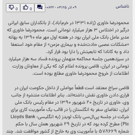
ناشناس
۰۹ آذر ‎−۰۶۲۲ - ۰۳:۲۵
0
0
محمودرضا خاوری (زاده ۱۳۳۱ در خرم‌آباد)، از بانکداران سابق ایرانی
درگیر در اختلاس ۳ هزار میلیارد تومانی است. محمودرضا خاوری که
مدیر عامل بانک ملی ایران بود در هفته اول مهر ماه ۱۳۹۰ به بهانه
«مشکلات عصبی حادث‌شده و بیماری مزمن» از مقام خود استعفا
داد و به کانادا که تابعیتش را دارا بود فرار کرد.
در سیزدهمین جلسه محاکمه متهمان پرونده فساد سه هزار میلیارد
تومانی در ایران، قاضی پرونده اعلام کرد که یکی از معاونان وزارت
اطلاعات از خروج محمودرضا خاوری مطلع بوده است.
قاضی سراج معتقد است قطعاً عواملی از داخل حکومت ایران در
فراری دادن خاوری نقش داشته‌اند. بنابر اطلاعات منتشره از جانب
وی، خاوری در تاریخ ۲۰ شهریور ۱۳۹۰ در مقام رئیس بانک ملی
ایران، تقاضای سفر به انگلستان را در قالب یک مأموریت کاری برای
شرکت در جلسه پی‌ال‌سی بانک لویدز (به انگلیسی: Lloyds Bank
Plc) مطرح کرده بود که در تاریخ ۲۹ شهریور همان سال با حکم
شماره ۵۷۸۶۶۹ با مأموریت وی به خارج از کشور موافقت شد. چند