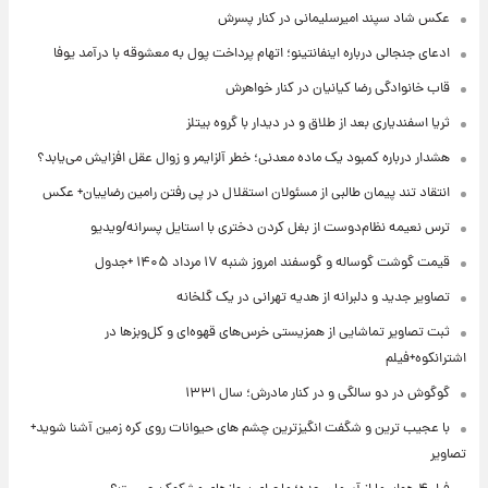
عکس شاد سپند امیرسلیمانی در کنار پسرش
ادعای جنجالی درباره اینفانتینو؛ اتهام پرداخت پول به معشوقه با درآمد یوفا
قاب خانوادگی رضا کیانیان در کنار خواهرش
ثریا اسفندیاری بعد از طلاق و در دیدار با گروه بیتلز
هشدار درباره کمبود یک ماده معدنی؛ خطر آلزایمر و زوال عقل افزایش می‌یابد؟
انتقاد تند پیمان طالبی از مسئولان استقلال در پی رفتن رامین رضاییان+ عکس
ترس نعیمه نظام‌دوست از بغل کردن دختری با استایل پسرانه/ویدیو
قیمت گوشت گوساله و گوسفند امروز شنبه ۱۷ مرداد ۱۴۰۵ +جدول
تصاویر جدید و دلبرانه از هدیه تهرانی در یک گلخانه
ثبت تصاویر تماشایی از همزیستی خرس‌های قهوه‌ای و کل‌وبزها در
اشترانکوه+فیلم
گوگوش در دو سالگی و در کنار مادرش؛ سال ۱۳۳۱
با عجیب ترین و شگفت انگیزترین چشم های حیوانات روی کره زمین آشنا شوید+
تصاویر