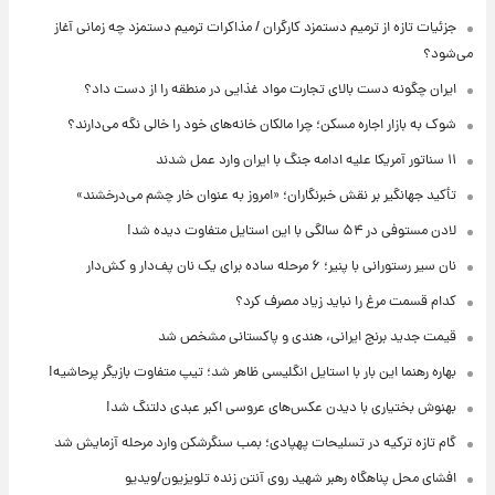
جزئیات تازه از ترمیم دستمزد کارگران / مذاکرات ترمیم دستمزد چه زمانی آغاز
می‌شود؟
ایران چگونه دست بالای تجارت مواد غذایی در منطقه را از دست داد؟
شوک به بازار اجاره مسکن؛ چرا مالکان خانه‌های خود را خالی نگه می‌دارند؟
۱۱ سناتور آمریکا علیه ادامه جنگ با ایران وارد عمل شدند
تأکید جهانگیر بر نقش خبرنگاران؛ «امروز به عنوان خار چشم می‌درخشند»
لادن مستوفی در ۵۴ سالگی با این استایل متفاوت دیده شد!
نان سیر رستورانی با پنیر؛ ۶ مرحله ساده برای یک نان پف‌دار و کش‌دار
کدام قسمت مرغ را نباید زیاد مصرف کرد؟
قیمت جدید برنج ایرانی، هندی و پاکستانی مشخص شد
بهاره رهنما این بار با استایل انگلیسی ظاهر شد؛ تیپ متفاوت بازیگر پرحاشیه!
بهنوش بختیاری با دیدن عکس‌های عروسی اکبر عبدی دلتنگ شد!
گام تازه ترکیه در تسلیحات پهپادی؛ بمب سنگرشکن وارد مرحله آزمایش شد
افشای محل پناهگاه‌ رهبر شهید روی آنتن زنده تلویزیون/ویدیو