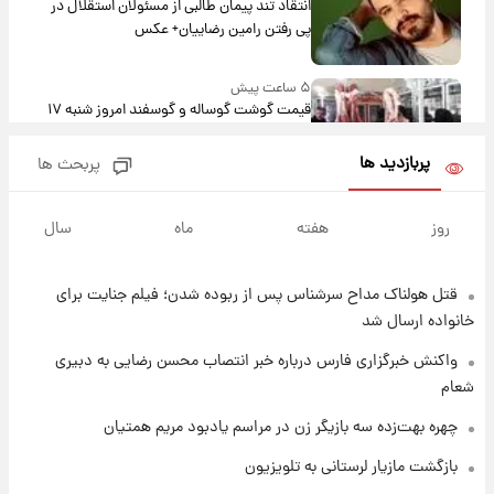
انتقاد تند پیمان طالبی از مسئولان استقلال در
پی رفتن رامین رضاییان+ عکس
۵ ساعت پیش
قیمت گوشت گوساله و گوسفند امروز شنبه ۱۷
مرداد ۱۴۰۵ +جدول
پربازدید ها
پربحث ها
۵ ساعت پیش
با قدرتمندترین و بادوام ترین تانک جهان آشنا
روز
هفته
ماه
سال
شوید+ فیلم
قتل هولناک مداح سرشناس پس از ربوده شدن؛ فیلم جنایت برای
۶ ساعت پیش
قیمت طلا ۱۸عیار امروز شنبه ۱۷ مرداد ۱۴۰۵
خانواده ارسال شد
+جدول
واکنش خبرگزاری فارس درباره خبر انتصاب محسن رضایی به دبیری
شعام
۶ ساعت پیش
قیمت محصولات ایران‌خودرو و سایپا امروز شنبه
چهره بهت‌زده سه بازیگر زن در مراسم یادبود مریم همتیان
۱۷ مرداد ۱۴۰۵
بازگشت مازیار لرستانی به تلویزیون