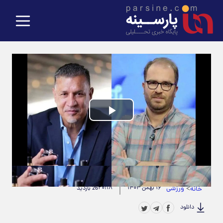
Play
Video
حجم ویدیو: 6.08M
|
مدت زمان ویدیو: 00:01:21
>
ورزشی
۱۶ بهمن ۱۴۰۳
۲۰:۱۸
خانه
26 بازدید
دانلود