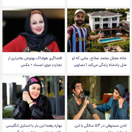
خانه مجلل محمد صلاح، جایی که او
افشاگری هولناک بهنوش بختیاری از
مثل پادشاه زندگی می‌کند | تصاویر
تجارت موی اجساد + عکس
لادن مستوفی در ۵۴ سالگی با این
بهاره رهنما این بار با استایل انگلیسی