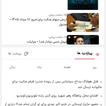
۱۵ ساعت پیش
ارزش سهام عدالت برای امروز ۱۷ مرداد ۱۴۰۵ +
جدول
۱۶ ساعت پیش
لیونل مسی عزادار شد! + جزئیات
پربازدید ها
پربحث ها
۱۹ ساعت پیش
لحظه برخورد رعد و برق به ساختمان مرکز تجارت
روز
هفته
ماه
سال
جهانی در آمریکا + فیلم
قتل هولناک مداح سرشناس پس از ربوده شدن؛ فیلم جنایت برای
۱۹ ساعت پیش
برای اولین بار؛ انتشار تصاویری از رهبر جدید
خانواده ارسال شد
انقلاب/ویدیو
افشای محل پناهگاه‌ رهبر شهید روی آنتن زنده تلویزیون/ویدیو
۱۹ ساعت پیش
حضور مازیار لرستانی در ختم اکبر عبدی برای او گران تمام شد!/ دزدی از