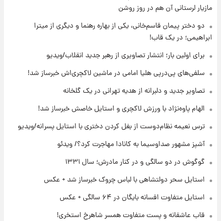
تصاویر عمامه بستن به شیوه خاتمی/ویدیو
مازیار لرستانی آن هم در روز روشن
دو دختر پیمان قاسم‌خانی، یکی از بهاره رهنما و دیگری از میترا
ابراهیمی؛ در یک قاب!
۲۱ ساعت پیش
افشای محل پناهگاه‌ رهبر شهید روی آنتن زنده
برای اولین بار؛ انتشار تصاویری از رهبر جدید انقلاب/ویدیو
تلویزیون/ویدیو
سلفی‌های پی‌درپی هلیا امامی در ماشین لاکچری‌اش خبرساز شد!
۲۲ ساعت پیش
تصاویر جدید و دلبرانه از هدیه تهرانی در یک گلخانه
ثریا اسفندیاری بعد از طلاق و در دیدار با گروه
بیتلز
الهام پاوه‌نژاد با ورزش لاکچری و استایل خاصش خبرساز شد!
ترس نعیمه نظام‌دوست از بغل کردن دختری با استایل پسرانه/ویدیو
۲۲ ساعت پیش
ادعای جنجالی درباره اینفانتینو؛ اتهام پرداخت
آشپز مشهور صداوسیما به کانادا مهاجرت کرد؟/ ویدئو
پول به معشوقه با درآمد یوفا
گوگوش در دو سالگی و در کنار مادرش؛ سال ۱۳۳۱
استایل سحر دولتشاهی با لباس چروک خبرساز شد + عکس
استایل متفاوت افسانه بایگان در ۶۴ سالگی + عکس
قاب عاشقانه و پست متفاوت همسر شاهرخ استخری!