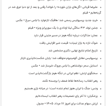
علیرضا قربانی «گل‌های باران خورده» را خواند/ رفتی و بعد از تو دنیا غرق شد در
گریه‌هایم + فیلم
خرید جدید پرسپولیس رسمی شد؛ هافبک تازه‌وارد با لباس سرخ + عکس
جشن تولد ۴۳ سالگی لیلا اوتادی با یک سورپرایز ویژه + فیلم
عمان: مذاکرات درباره تنگه هرمز در مسیر مثبتی قرار دارد
شوک تازه به بازار لبنیات؛ قیمت شیر افزایش یافت
تاریخ اعلام نتایج نهایی دکتری مشخص شد
پرسپولیس مقابل آلومینیوم متوقف شد؛ پایان شکست‌ناپذیری تارتار
استایل سحر دولتشاهی با لباس چروک خبرساز شد + عکس
سخنگوی ارتش: نظم ایرانی در تنگه هرمز بازگشت‌ناپذیر است
رهبر انقلاب: رسانه‌ها نقاط ضعف را برجسته نکنند
ونس: جنگ با ایران هنوز تمام نشده است؛ در میانه بازی هستیم
پزشکیان: تا آخر پای تصمیمات رهبر انقلاب ایستاده‌ایم
ارزش سهام عدالت برای امروز ۱۷ مرداد ۱۴۰۵ + جدول