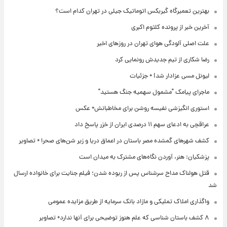
بهترین تعمیرگاه گیربکس اتوماتیک جیلی در تهران کدام است؟
آخرین خبر از پرونده کلثوم اکبری
علت اصلی آلودگی هوای تهران در روزهای اخیر
رضا شکاری از تیم جدیدش رونمایی کرد
لیونل مسی عزادار شد! + جزئیات
ماجرای پیامک "مشمول سهمیه جنگ هستید"
استوری انگیزشی نفیسه روشن برای مخاطبانش+ عکس
عراقچی به ادعای سهم ۱۱ درصدی ایران از خزر پاسخ داد
کشف شهرهای گمشده مصر باستان در اعماق دریا و زیر شن‌های صحرا + تصاویر
پزشکیان: هنر، آوردن نگاه‌های مشترک به میدان است
قتل هولناک مداح سرشناس پس از ربوده شدن؛ فیلم جنایت برای خانواده ارسال
شد
واگذاری املاک تملیکی و مازاد بانک سرمایه از طریق مزایده عمومی
۸ کشف باستان شناسی که علم هنوز توضیحی برای آنها ندارد+ تصاویر