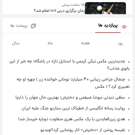
۱۵ ساعت پیش
زمان برگزاری دربی ۱۰۷ اعلام شد؟
پربازدید ها
پربحث ها
۱۵ ساعت پیش
خبر انتصاب جدید محسن رضایی حذف شد +
روز
هفته
ماه
سال
جزئیات
جدیدترین عکس نیکی کریمی با استایل تازه در باشگاه؛ چه خبر از این
۱۶ ساعت پیش
پست جدید محسن رضایی در شورای عالی امنیت
بانوی جذاب؟
ملی
جنجال جراحی زیبایی ۴۰ میلیارد تومانی خواننده زن | چهره او چه
تغییری کرد؟ | عکس
۲۰ ساعت پیش
آتش‌سوزی در لوناپارک شیراز؛ آخرین وضعیت
سلفی دیدنی نیوشا ضیغمی و دخترش؛ بهترین حال جهان را دارم!
خزندگان خطرناک پس از حادثه
روایت رسانه انگلیسی از خطرناک ترین سناریو جنگ علیه ایران
۲۱ ساعت پیش
هدی زین‌العابدین با یک عکس هنری متفاوت دوباره خبرساز شد!
خواستگار ۵۰ساله شاهدخت لئونور بازداشت شد
نفیسه روشن از «دخترش» انار رونمایی کرد!/ویدیو