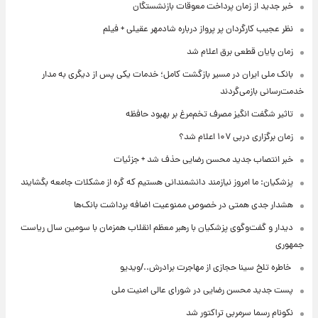
خبر جدید از زمان پرداخت معوقات بازنشستگان
نظر عجیب کارگردان پر پرواز درباره شادمهر عقیلی + فیلم
زمان پایان قطعی برق اعلام شد
بانک ملی ایران در مسیر بازگشت کامل؛ خدمات یکی پس از دیگری به مدار
خدمت‌رسانی بازمی‌گردند
تاثیر شگفت انگیز مصرف تخم‌مرغ بر بهبود حافظه
زمان برگزاری دربی ۱۰۷ اعلام شد؟
خبر انتصاب جدید محسن رضایی حذف شد + جزئیات
پزشکیان: ما امروز نیازمند دانشمندانی هستیم که گره از مشکلات جامعه بگشایند
هشدار جدی همتی در خصوص ممنوعیت اضافه ‌برداشت بانک‌ها
دیدار و گفت‌وگوی پزشکیان با رهبر معظم انقلاب همزمان با سومین سال ریاست
جمهوری
⁨ خاطره تلخ سینا حجازی از مهاجرت برادرش../ویدیو
پست جدید محسن رضایی در شورای عالی امنیت ملی
نکونام رسما سرمربی تراکتور شد