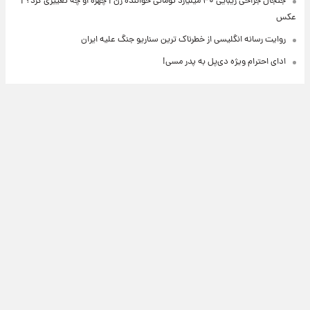
جنجال جراحی زیبایی ۴۰ میلیارد تومانی خواننده زن | چهره او چه تغییری کرد؟ |
عکس
روایت رسانه انگلیسی از خطرناک ترین سناریو جنگ علیه ایران
ادای احترام ویژه دی‌پل به پدر مسی!