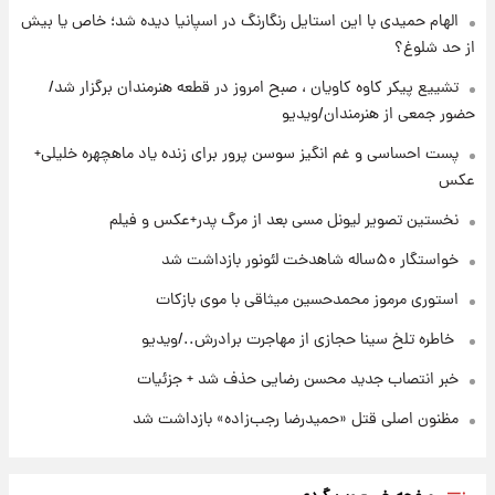
الهام حمیدی با این استایل رنگارنگ در اسپانیا دیده شد؛ خاص یا بیش
۲۱ ساعت پیش
از حد شلوغ؟
نخستین تصویر لیونل مسی بعد از مرگ
پدر+عکس و فیلم
تشییع پیکر کاوه کاویان ، صبح امروز در قطعه هنرمندان برگزار شد/
حضور جمعی از هنرمندان/ویدیو
۲۲ ساعت پیش
پست احساسی و غم انگیز سوسن پرور برای زنده یاد ماهچهره خلیلی+
استوری مرموز محمدحسین میثاقی با موی
عکس
بازکات
نخستین تصویر لیونل مسی بعد از مرگ پدر+عکس و فیلم
خواستگار ۵۰ساله شاهدخت لئونور بازداشت شد
استوری مرموز محمدحسین میثاقی با موی بازکات
⁨ خاطره تلخ سینا حجازی از مهاجرت برادرش../ویدیو
خبر انتصاب جدید محسن رضایی حذف شد + جزئیات
مظنون اصلی قتل «حمیدرضا رجب‌زاده» بازداشت شد