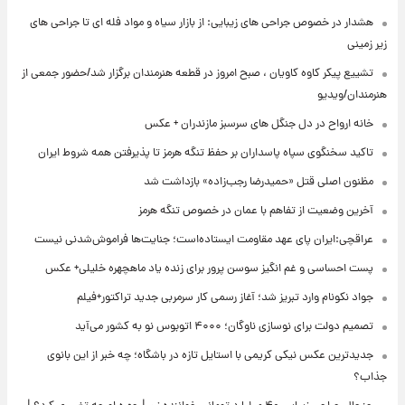
هشدار در خصوص جراحی های زیبایی: از بازار سیاه و مواد فله ای تا جراحی های
زیر زمینی
تشییع پیکر کاوه کاویان ، صبح امروز در قطعه هنرمندان برگزار شد/حضور جمعی از
هنرمندان/ویدیو
خانه ارواح در دل جنگل های سرسبز مازندران + عکس
تاکید سخنگوی سپاه پاسداران بر حفظ تنگه هرمز تا پذیرفتن همه شروط ایران
مظنون اصلی قتل «حمیدرضا رجب‌زاده» بازداشت شد
آخرین وضعیت از تفاهم با عمان در خصوص تنگه هرمز
عراقچی:ایران پای عهد مقاومت ایستاده‌است؛ جنایت‌ها فراموش‌شدنی نیست
پست احساسی و غم انگیز سوسن پرور برای زنده یاد ماهچهره خلیلی+ عکس
جواد نکونام وارد تبریز شد؛ آغاز رسمی کار سرمربی جدید تراکتور+فیلم
تصمیم دولت برای نوسازی ناوگان؛ ۴۰۰۰ اتوبوس نو به کشور می‌آید
جدیدترین عکس نیکی کریمی با استایل تازه در باشگاه؛ چه خبر از این بانوی
جذاب؟