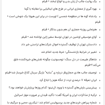
یک روایت جالب از زبان بدن و انواع لبخند + فیلم
بهره گیری از معماری ایرانی در طرح های ایتالیایی برا مقابله با گرما
پادشاه کوه ها در منظومه شمسی / اورست در برابر این هیولا یک شوخی است +
فیلم
هنرنمایی روزبه حصاری آن هم بدون بدلکار + فیلم
آوای موسیقی اوشین در تهران توسط سفیر ژاپن نواخته شد + فیلم
دادستان تهران از توقیف گسترده اموال شرکت‌های تراستی خبر داد
تغییر در شرایط بازنشستگی؛ شرط جدید اعلام شد
شاهکار طبیعت در دل سنگ؛ تومسونیت چگونه نقش‌های خیره‌کننده خلق
می‌کند؟+فیلم
توصیف جالب هادی حجازی‌فر درباره ی "سایه" بازیگر سریال کلاغ خبرساز شد+فیلم
ایران تعرفه ۷ درصدی تردد از تنگه هرمز را ابلاغ کرد
پیش‌بینی بارش‌های گسترده با ورود ال‌نینو؛ کدام روزها پربارش‌تر خواهند بود؟
ترکیه از مذاکرات ایران و آمریکا گفت؛ تأکید فیدان بر ضرورت مهار اسرائیل
شماره پیراهن خریدهای جدید پرسپولیس اعلام شد؛ تیکدری، محبی و سرگیف با