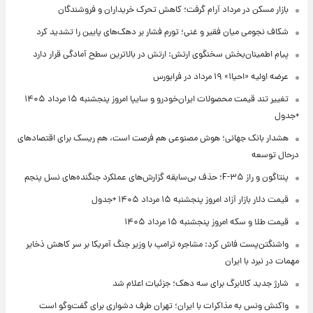
بازار مسکن در مرداد آرام گرفت؛ کاهش تحرک خریداران و فروشندگان
شکاف نجومی میان فقیر و غنی؛ تورم فشار بر دهک‌های پایین را تشدید کرد
پیام اطمینان‌بخش سخنگوی ارتش: ارتش در بالاترین سطح آمادگی قرار دارد
عرضه اولیه «احیا۱» ۱۹ مرداد در فرابورس
تغییر تند قیمت محصولات ایران‌خودرو و سایپا امروز پنجشنبه ۱۵ مرداد ۱۴۰۵
+جدول
هشدار بانک جهانی؛ هوش مصنوعی هم فرصت است، هم ریسک برای اقتصادهای
درحال توسعه
پنتاگون و راز F-۳۵؛ حذف بی‌سابقه گزارش‌های عملکرد جنگنده‌های نسل پنجم
قیمت دلار بازار آزاد امروز پنجشنبه ۱۵ مرداد ۱۴۰۵ +جدول
قیمت طلا و سکه امروز پنجشنبه ۱۵ مرداد ۱۴۰۵
واشنگتن‌پست فاش کرد: مشاجره ترامپ با وزیر جنگ آمریکا بر سر کاهش ذخایر
مهمات در نبرد با ایران
شارژ جدید کالابرگ برای سه دهک؛ جزئیات اعلام شد
واکنش ونس به مذاکرات با ایران؛ تهران طرف دشواری برای گفت‌وگو است