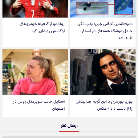
قدرت‌نمایی نظامی چین؛ بمب‌افکن
رونالدو از گنجینه خودروهای
حامل موشک هسته‌ای در آسمان
لوکسش رونمایی کرد
ظاهر شد
پوریا پورسرخ با این گریم جذابیتش
استایل جالب سوپرمدل روس در
را از دست داد + عکس
اصفهان
ارسال نظر