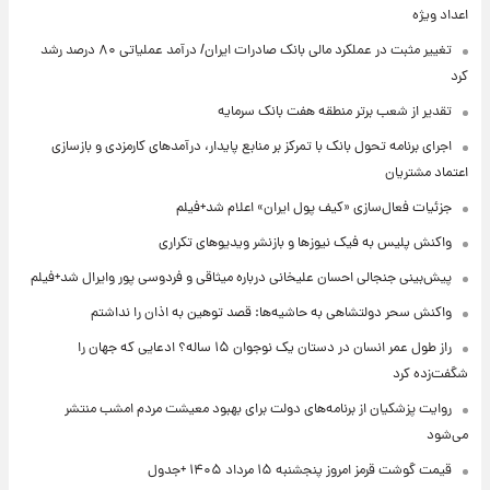
اعداد ویژه
تغییر مثبت در عملکرد مالی بانک صادرات ایران/ درآمد عملیاتی ۸۰ درصد رشد
کرد
تقدیر از شعب برتر منطقه هفت بانک سرمایه
اجرای برنامه تحول بانک با تمرکز بر منابع پایدار، درآمدهای کارمزدی و بازسازی
اعتماد مشتریان
جزئیات فعال‌سازی «کیف پول ایران» اعلام شد+فیلم
واکنش پلیس به فیک نیوزها و بازنشر ویدیوهای تکراری
پیش‌بینی جنجالی احسان علیخانی درباره میثاقی و فردوسی پور وایرال شد+فیلم
واکنش سحر دولتشاهی به حاشیه‌ها: قصد توهین به اذان را نداشتم
راز طول عمر انسان در دستان یک نوجوان ۱۵ ساله؟ ادعایی که جهان را
شگفت‌زده کرد
روایت پزشکیان از برنامه‌های دولت برای بهبود معیشت مردم امشب منتشر
می‌شود
قیمت گوشت قرمز امروز پنجشنبه ۱۵ مرداد ۱۴۰۵ +جدول