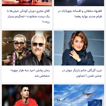
فقیهه سلطانی و افسانه چهره‌آزاد در
آقای مجریِ دوران کودکی خیلی‌ها با
فیلم جدید بهاره رهنما
یک پست متفاوت؛ «غمگینم بسیار
زیاد»!
تیپ گل‌گلی خانم بازیگر جوان در
زمان پخش «مرد سه هزار چهره»
جشن نفس | تصاویر
مشخص شد