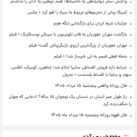
واکنش سحر دولتشاهی به حاشیه‌ها: قصد توهین به اذان را نداشتم
آغاز طرح جدید فروش مشارکت در تولید سایپا؛
نام خودرو، مبلغ پیش پرداخت و زمان تحویل |
آمریکا برخی از تحریم‌های مربوط به سپاه را لغو کرد + عکس
سود مشارکت چند درصد است؟
جزئیات شرط ایران برای بازگشایی تنگه هرمز
۱ روز پیش
زمان پخش «مرد سه هزار چهره» مشخص شد
بازگشت مهران غفوریان به قاب تلویزیون با سریالی نوستالژیک + فیلم
مهران غفوریان از بزرگ‌ترین آرزوی بازیگری‌اش گفت+ فیلم
۱ روز پیش
حمله لفظی قیصر به ابی خبرساز شد! + فیلم
کار استقلال و رامین رضاییان رسما تمام شد +
عکس / خداحافظی صمیمانه آبی ها با رامین!
شرایط تازه فروش اقساطی سایپا اعلام شد؛ شاهین، کوییک، اطلس،
سهند و ساینا با اقساط بلندمدت + جدول
فال روزانه واقعی پنجشنبه ۱۵ مرداد ۱۴۰۵
راز طول عمر انسان در دستان یک نوجوان ۱۵ ساله؟ ادعایی که جهان
را شگفت‌زده کرد
فال قهوه روزانه پنجشنبه ۱۵ مرداد ماه ۱۴۰۵
صفحه خبر - وب گردی