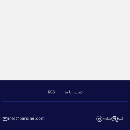
تماس با ما
RSS
info@parsine.com
گپ
تلگرام