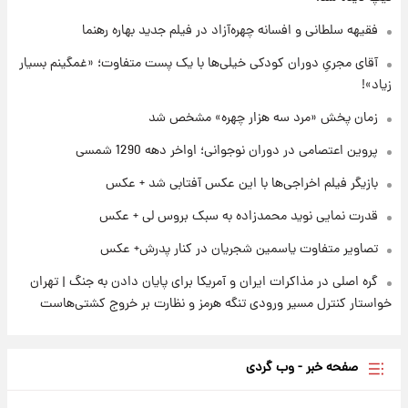
۱ روز پیش
فقیهه سلطانی و افسانه چهره‌آزاد در فیلم جدید بهاره رهنما
قیمت دلار در بازار آزاد امروز چهارشنبه ۱۴ مرداد
۱۴۰۵/ نرخ‌ها ثابت ماند؟ +جدول
آقای مجریِ دوران کودکی خیلی‌ها با یک پست متفاوت؛ «غمگینم بسیار
زیاد»!
۱ روز پیش
علی مطهری: اجرای کامل تفاهم‌نامه اسلام‌آباد،
زمان پخش «مرد سه هزار چهره» مشخص شد
پیروزی بزرگ‌تری برای ایران است
پروین اعتصامی در دوران نوجوانی؛ اواخر دهه 1290 شمسی
بازیگر فیلم اخراجی‌ها با این عکس آفتابی شد + عکس
قدرت نمایی نوید محمدزاده به سبک بروس لی + عکس
تصاویر متفاوت یاسمین شجریان در کنار پدرش+ عکس
گره اصلی در مذاکرات ایران و آمریکا برای پایان دادن به جنگ | تهران
خواستار کنترل مسیر ورودی تنگه هرمز و نظارت بر خروج کشتی‌هاست
صفحه خبر - وب گردی