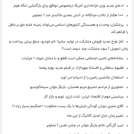
ادعای جدید وزیر خزانه‌داری آمریکا درخصوص توافق برای بازگشایی تنگه هرمز
۱۰۰ هکتار از تالاب میانکاله در آتش عمدی خاکستر شد + تصاویر
پزشکیان: وحدت و همبستگی کشورهای اسلامی می‌تواند زمینه غلبه حق بر باطل
را فراهم کند
آغاز طرح جدید فروش مشارکت در تولید سایپا؛ نام خودرو، مبلغ پیش پرداخت و
زمان تحویل | سود مشارکت چند درصد است؟
سامانه‌های تامین اجتماعی ممکن است قطع و یا مختل شوند + جزئیات
فقیهه سلطانی و افسانه چهره‌آزاد در فیلم جدید بهاره رهنما
استقلال جانشین رامین را از اسپانیا می آورد
تصاویری از مراسم تشییع مریم همتیان، بازیگر جوان سینما/ویدیو
پیشبینی مهم از اقتصاد ایران: ثبات ارزی، تورم و بازار کار
آقای مجریِ دوران کودکی خیلی‌ها با یک پست متفاوت؛ «غمگینم بسیار زیاد»!
تغییر زمان شارژ اعتبار کالابرگ از این ماه
تیپ گل‌گلی خانم بازیگر جوان در جشن نفس | تصاویر