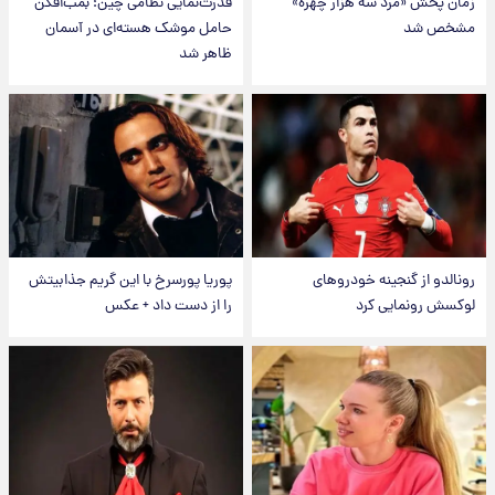
زمان پخش «مرد سه هزار چهره»
قدرت‌نمایی نظامی چین؛ بمب‌افکن
مشخص شد
حامل موشک هسته‌ای در آسمان
ظاهر شد
رونالدو از گنجینه خودروهای
پوریا پورسرخ با این گریم جذابیتش
لوکسش رونمایی کرد
را از دست داد + عکس