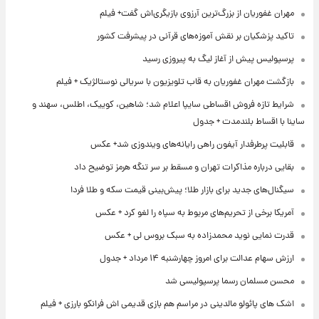
مهران غفوریان از بزرگ‌ترین آرزوی بازیگری‌اش گفت+ فیلم
تاکید پزشکیان بر نقش آموزه‌های قرآنی در پیشرفت کشور
پرسپولیس پیش از آغاز لیگ به پیروزی رسید
بازگشت مهران غفوریان به قاب تلویزیون با سریالی نوستالژیک + فیلم
شرایط تازه فروش اقساطی سایپا اعلام شد؛ شاهین، کوییک، اطلس، سهند و
ساینا با اقساط بلندمدت + جدول
قابلیت پرطرفدار آیفون راهی رایانه‌های ویندوزی شد+ عکس
بقایی درباره مذاکرات تهران و مسقط بر سر تنگه هرمز توضیح داد
سیگنال‌های جدید برای بازار طلا؛ پیش‌بینی قیمت سکه و طلا فردا
آمریکا برخی از تحریم‌های مربوط به سپاه را لغو کرد + عکس
قدرت نمایی نوید محمدزاده به سبک بروس لی + عکس
ارزش سهام عدالت برای امروز چهارشنبه ۱۴ مرداد + جدول
محسن مسلمان رسما پرسپولیسی شد
اشک های پائولو مالدینی در مراسم هم بازی قدیمی اش فرانکو بارزی + فیلم