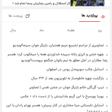
کار استقلال و رامین رضاییان رسما تمام شد +
عکس / خداحافظی صمیمانه آبی ها با رامین!
پربازدید ها
پربحث ها
۲۱ ساعت پیش
آتش اختلاف در اینستاگرام؛ تمجید از حردانی به
روز
هفته
ماه
سال
مذاق رضاییان خوش نیامد+عکس
تصاویری از مراسم تشییع مریم همتیان، بازیگر جوان سینما/ویدیو
۲۱ ساعت پیش
پروین اعتصامی در دوران نوجوانی؛ اواخر دهه
چهره خشن و انرژی زنانه سپیده خداوردی همه را میخکوب کرد؛ همسر
۱۲۹۰ شمسی
رضا عطاران در اجل معلق به تیم بانوان جنگجو پیوست!/ویدیو
۲۱ ساعت پیش
استایل جالب سوپرمدل روس در اصفهان
قدرت‌نمایی نظامی چین؛ بمب‌افکن حامل موشک
بازگشت چهره خاطره‌ساز به تلویزیون بعد از ۳۳ سال
هسته‌ای در آسمان ظاهر شد
تیپ گل‌گلی خانم بازیگر جوان در جشن نفس | تصاویر
۲۲ ساعت پیش
پوریا پورسرخ با این گریم جذابیتش را از دست داد + عکس
رونالدو از گنجینه خودروهای لوکسش رونمایی
کرد
استایل تابستانی مینا مختاری در کنار پسرش؛ همسر بهرام رادان با این
تیپ دیده شد!