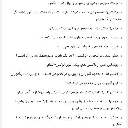
پست مفهومی جدید پویا امینی وایرال شد + عکس
پشت پرده‌ مسدودی حساب شرکت ملی نفت / از ضمانت صندوق بازنشستگی تا
صف ۳ بانک طلبکار
یک پژوهش مهم درخصوص پروتئین مورد نیاز بدن
منتخب بهترین خانه های جهان به لحاظ معماری + تصاویر
قراردادهای نجومی به والیبال ایران هم رسید
سفر رسمی عراقچی به پاکستان / آیا یک رایزنی مهم منطقه‌ای در راه است؟
رونمایی چین از تاکسی های پرنده فوق لوکس+ فیلم
انتشار اطلاعیه مهم آموزش و پرورش در خصوص امتحانات نهایی دانش‌آموزان
این قانون سربازی به نفع بیرانوند شد!
تلاش ناامیدانه‌ دولت دونالد ترامپ در پیدا کردن راه خروج از جنگ با ایران
در چهار ماه نخست ۱۴۰۵ رقم خورد؛ پرداخت بیش از ۸ همت وام ازدواج به
زوج‌های جوان توسط بانک ملی ایران
سرنوشت عجیب این هتل بزرگ در ارمنستان که هرگز به بهره‌برداری نرسید +
تصاویر