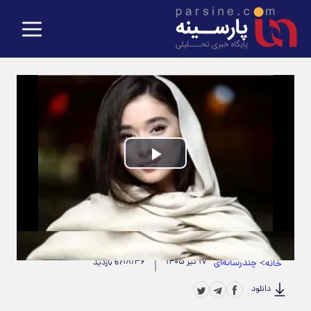
Play
Video
حجم ویدیو: 4.52M
|
مدت زمان ویدیو: 00:00:49
>
چندرسانه‌ای
۱۷ تیر ۱۴۰۵
۱۸:۳۶
خانه
67 بازدید
دانلود