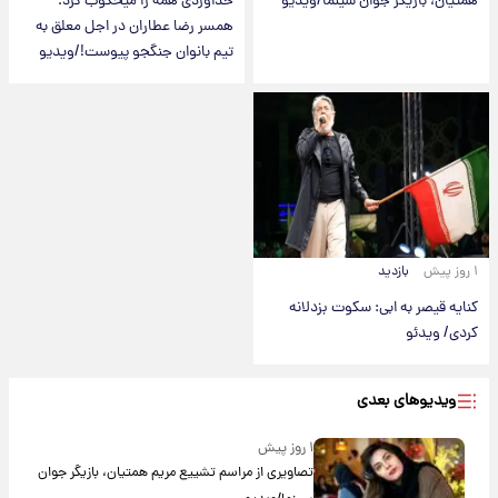
همتیان، بازیگر جوان سینما/ویدیو
خداوردی همه را میخکوب کرد؛
همسر رضا عطاران در اجل معلق به
تیم بانوان جنگجو پیوست!/ویدیو
۱ روز پیش
بازدید
کنایه قیصر به ابی: سکوت بزدلانه
کردی/ ویدئو
ویدیوهای بعدی
۱ روز پیش
تصاویری از مراسم تشییع مریم همتیان، بازیگر جوان