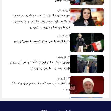
سینما/ویدیو
۱ روز پیش
چهره خشن و انرژی زنانه سپیده خداوردی همه را
میخکوب کرد؛ همسر رضا عطاران در اجل معلق به
تیم بانوان جنگجو پیوست!/ویدیو
۱ روز پیش
کنایه قیصر به ابی: سکوت بزدلانه کردی/ ویدئو
۲ روز پیش
برگزاری موکب ها در تورنتو کانادا در شب اربعین در
نزدیکی مسجد امام مهدی/ ویدئو
۲ روز پیش
استقبال شیخ نعیم قاسم از تفاهم ایران و آمریکا/
ویدیو
۲ روز پیش
پزشکیان: استعفا نخواهم داد