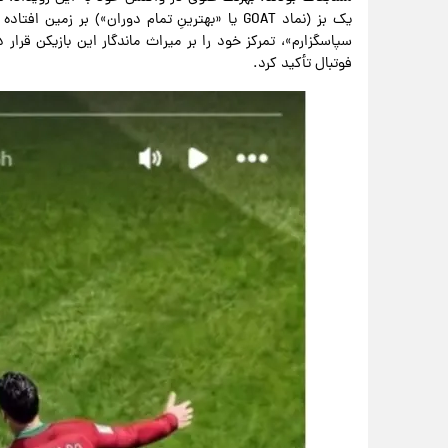
یک بز (نماد GOAT یا «بهترینِ تمام دوران») بر ز
سپاسگزارم»، تمرکز خود را بر میراث ماندگار این بازیکن قرار 
فوتبال تأکید کرد.