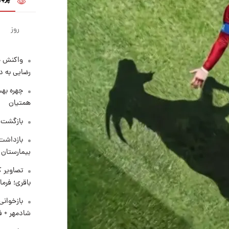
روز
واکنش خ
رضایی به د
چهره بهت
همتیان
بازگشت م
بازداشت 
بیمارستان 
تصاویر ک
باقری؛ فرم
بازخوان
شادمهر + ف