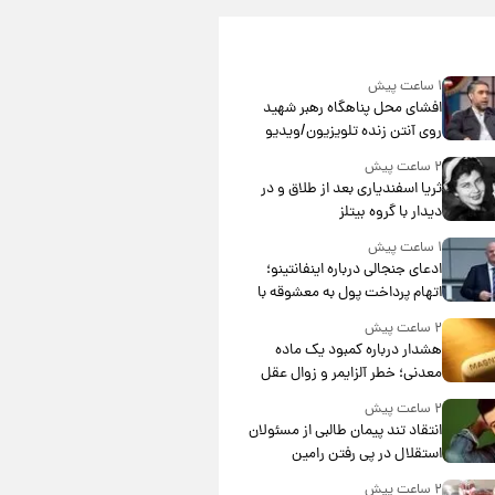
۱ ساعت پیش
افشای محل پناهگاه‌ رهبر شهید
روی آنتن زنده تلویزیون/ویدیو
۲ ساعت پیش
ثریا اسفندیاری بعد از طلاق و در
دیدار با گروه بیتلز
۱ ساعت پیش
ادعای جنجالی درباره اینفانتینو؛
اتهام پرداخت پول به معشوقه با
درآمد یوفا
۲ ساعت پیش
هشدار درباره کمبود یک ماده
معدنی؛ خطر آلزایمر و زوال عقل
افزایش می‌یابد؟
۲ ساعت پیش
انتقاد تند پیمان طالبی از مسئولان
استقلال در پی رفتن رامین
رضاییان+ عکس
۲ ساعت پیش