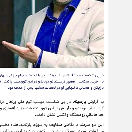
در پی شکست و حذف تیم ملی پرتغال در رقابت‌های جام جهانی، بهار
به آخرین سکانسِ حضور کریستیانو رونالدو در این تورنمنت واکنش نش
بازیکن و همدلی با تنهاییِ او در لحظات سختِ پس از حذف بود.
به گزارش
پارسینه
، در پی شکست دیشب تیم ملی پرتغال برابر
کریستیانو رونالدو و یارانش از این تورنمنت شد، بهاره افشاری 
خداحافظیِ زودهنگام واکنش نشان دادند.
این دو هنرمند با نگاهی متفاوت به سوژه، بازتاب‌دهنده بخش
مسابقات بودند. بهرنگ علوی در واکنش خود به این رویداد، تصوی