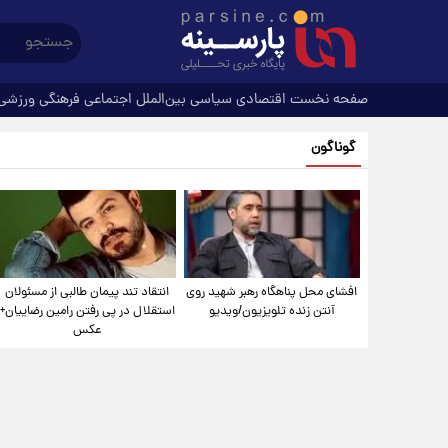
صفحه نخست
اقتصادی
سیاسی
بین‌الملل
اجتماعی
فرهنگی
ورزشی
گوناگون
افشای محل پناهگاه‌ رهبر شهید روی
انتقاد تند پیمان طالبی از مسئولان
آنتن زنده تلویزیون/ویدیو
استقلال در پی رفتن رامین رضاییان+
عکس