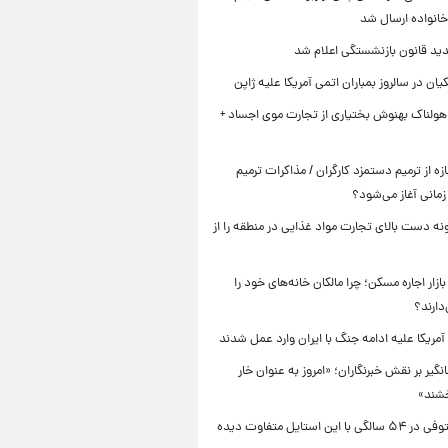
خانواده ارسال شد
ید قانون بازنشستگی اعلام شد
یان در سالروز بمباران اتمی آمریکا علیه ژاپن
هولناک بهنوش بختیاری از تجارت موی اجساد +
زه از ترمیم دستمزد کارگران / مذاکرات ترمیم
مانی آغاز می‌شود؟
نه دست بالای تجارت مواد غذایی در منطقه را از
زار اجاره مسکن؛ چرا مالکان خانه‌های خود را
دارند؟
نگیر بر نقش خبرنگاران؛ «امروز به عنوان خار
شند»
لادن مستوفی در ۵۴ سالگی با این استایل متفاوت دیده