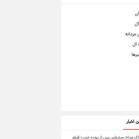
ان
آل
مردانه
 آل
برها
ن اخبار
اک مداح سرشناس پس از ربوده شدن؛ فیلم