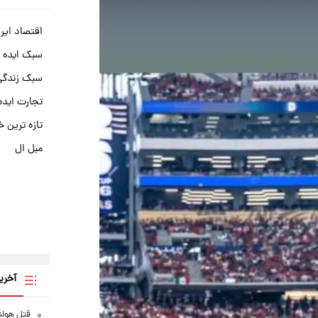
اقتصاد ایر
سبک ایده 
سبک زندگی 
تجارت ایده
تازه ترین خ
مبل ال
آخری
قتل هولن