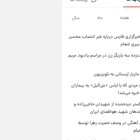
پربحث ها
تصاویر کمتر دیده‌شده از شهیدان
حاجی‌زاده و باقری؛ فرماندهان
شهید هوافضای ایران
هفته
ماه
سال
۱ روز پیش
قیمت خودروهای سایپا تغییر کرد؛
لیست قیمت جمعه ۱۶ مرداد
برگزاری فارس درباره خبر انتصاب محسن
منتشر شد
۱ روز پیش
بیری شعام
جدول قیمت ایران‌خودرو امروز
جمعه ۱۶ مرداد؛ قیمت‌ها تغییر کرد
‌زده سه بازیگر زن در مراسم یادبود مریم
۱ روز پیش
قیمت طلا و سکه امروز جمعه ۱۶
ازیار لرستانی به تلویزیون
مرداد ۱۴۰۵ +جدول
مردی که با لباس «عزرائیل» به بیماران
خیره می‌شد!
متر دیده‌شده از شهیدان حاجی‌زاده و
اندهان شهید هوافضای ایران
ی آهنگی در وصف حضرت زهرا توسط
یلم