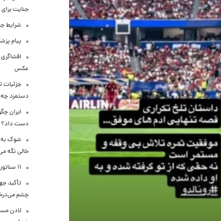
جنایت برای 
شرایط جد
پیام پزشک
افشاگری 
عکس
جزئیات تا
دستمزد چه ز
ایران چگو
دست داد؟
شوک به با
خالی نگه می‌
۱۱ سناتور آمریکا علیه ادامه جنگ با ایران وارد عمل شدند
تأکید جها
چشم می‌درخ