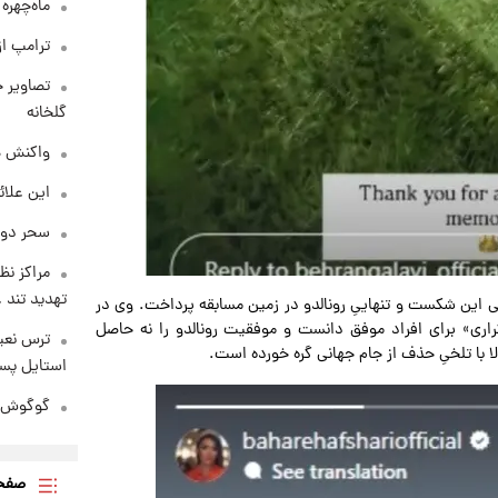
ماه‌چهره
ترامپ از
تصاویر ج
گلخانه
واکنش هم
این علائ
سحر دول
مراکز نظ
تهدید تند
شی این شکست و تنهاییِ رونالدو در زمین مسابقه پرداخت. وی در
راری» برای افراد موفق دانست و موفقیت رونالدو را نه حاصل
ترس نعیم
 با تلخیِ حذف از جام جهانی گره خورده است.
استایل پسر
گوگوش در
صفحه