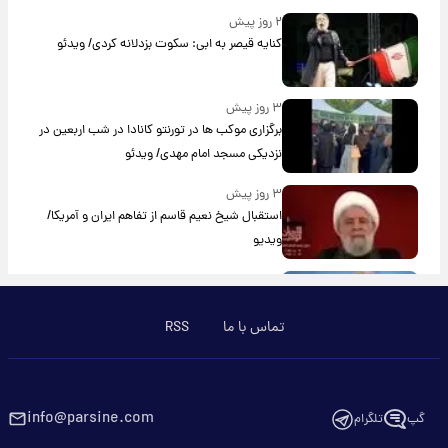
۲ روز پیش
کنایه قیصر به ابی: سکوت بزدلانه کردی/ ویدئو
۳ روز پیش
برگزاری موکب ها در تورنتو کانادا در شب اربعین در
نزدیکی مسجد امام مهدی/ ویدئو
۳ روز پیش
استقبال شیخ نعیم قاسم از تفاهم ایران و آمریکا/
ویدیو
۳ روز پیش
پزشکیان: استعفا نخواهم داد
تماس با ما
RSS
۳ روز پیش
گریه مجری زن صداوسیما به خاطر پولدار نبودن!/
ویدیو
info@parsine.com
گپ
تلگرام