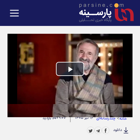
Play
Video
حجم ویدیو: 13.84M
|
مدت زمان ویدیو: 00:01:09
>
چندرسانه‌ای
۱۶ تیر ۱۴۰۵
۰۹:۰۷
خانه
34 بازدید
دانلود