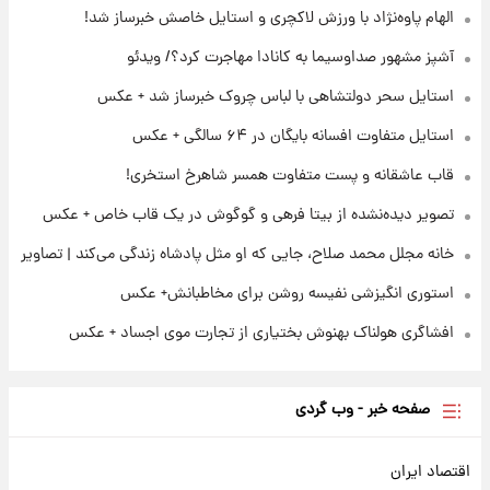
۲۱ ساعت پیش
الهام پاوه‌نژاد با ورزش لاکچری و استایل خاصش خبرساز شد!
تصاویر عمامه بستن به شیوه خاتمی/ویدیو
آشپز مشهور صداوسیما به کانادا مهاجرت کرد؟/ ویدئو
استایل سحر دولتشاهی با لباس چروک خبرساز شد + عکس
۲۳ ساعت پیش
افشای محل پناهگاه‌ رهبر شهید روی آنتن زنده
استایل متفاوت افسانه بایگان در ۶۴ سالگی + عکس
تلویزیون/ویدیو
قاب عاشقانه و پست متفاوت همسر شاهرخ استخری!
تصویر دیده‌نشده از بیتا فرهی و گوگوش در یک قاب خاص + عکس
خانه مجلل محمد صلاح، جایی که او مثل پادشاه زندگی می‌کند | تصاویر
استوری انگیزشی نفیسه روشن برای مخاطبانش+ عکس
افشاگری هولناک بهنوش بختیاری از تجارت موی اجساد + عکس
صفحه خبر - وب گردی
اقتصاد ایران