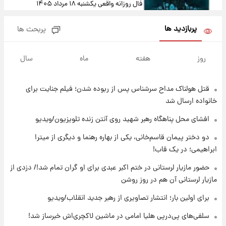
فال روزانه واقعی یکشنبه ۱۸ مرداد ۱۴۰۵
پربازدید ها
پربحث ها
۱۶ ساعت پیش
ارزش سهام عدالت برای امروز ۱۷ مرداد ۱۴۰۵ +
روز
هفته
ماه
سال
جدول
قتل هولناک مداح سرشناس پس از ربوده شدن؛ فیلم جنایت برای
۱۷ ساعت پیش
لیونل مسی عزادار شد! + جزئیات
خانواده ارسال شد
افشای محل پناهگاه‌ رهبر شهید روی آنتن زنده تلویزیون/ویدیو
۲۰ ساعت پیش
دو دختر پیمان قاسم‌خانی، یکی از بهاره رهنما و دیگری از میترا
لحظه برخورد رعد و برق به ساختمان مرکز تجارت
ابراهیمی؛ در یک قاب!
جهانی در آمریکا + فیلم
حضور مازیار لرستانی در ختم اکبر عبدی برای او گران تمام شد!/ دزدی از
مازیار لرستانی آن هم در روز روشن
۲۰ ساعت پیش
برای اولین بار؛ انتشار تصاویری از رهبر جدید
برای اولین بار؛ انتشار تصاویری از رهبر جدید انقلاب/ویدیو
انقلاب/ویدیو
سلفی‌های پی‌درپی هلیا امامی در ماشین لاکچری‌اش خبرساز شد!