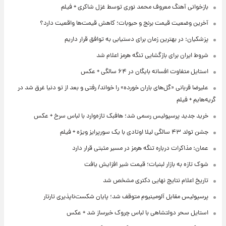
بازخوانی آهنگ معروف محمد نوری توسط غزل شاکری + فیلم
آخرین وضعیت قیمت برنج و حبوبات؛ کاهش قیمت‌ها واقعیت دارد؟
پزشکیان: در بهترین زمان برای دستیابی به توافق قرار داریم
شروط ایران برای بازگشایی تنگه هرمز اعلام شد
استایل متفاوت افسانه بایگان در ۶۴ سالگی + عکس
علیرضا قربانی «گل‌های باران خورده» را خواند/ رفتی و بعد از تو دنیا غرق شد در
گریه‌هایم + فیلم
خرید جدید پرسپولیس رسمی شد؛ هافبک تازه‌وارد با لباس سرخ + عکس
جشن تولد ۴۳ سالگی لیلا اوتادی با یک سورپرایز ویژه + فیلم
عمان: مذاکرات درباره تنگه هرمز در مسیر مثبتی قرار دارد
شوک تازه به بازار لبنیات؛ قیمت شیر افزایش یافت
تاریخ اعلام نتایج نهایی دکتری مشخص شد
پرسپولیس مقابل آلومینیوم متوقف شد؛ پایان شکست‌ناپذیری تارتار
استایل سحر دولتشاهی با لباس چروک خبرساز شد + عکس