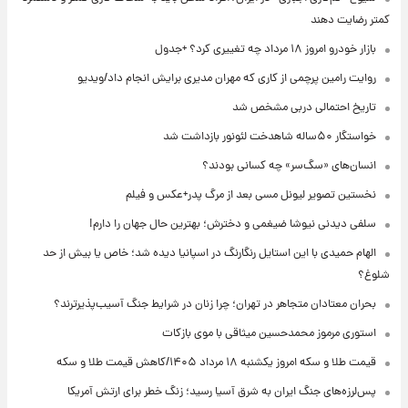
کمتر رضایت دهند
بازار خودرو امروز ۱۸ مرداد چه تغییری کرد؟ +جدول
روایت رامین پرچمی از کاری که مهران مدیری برایش انجام داد/ویدیو
تاریخ احتمالی دربی مشخص شد
خواستگار ۵۰ساله شاهدخت لئونور بازداشت شد
انسان‌های «سگ‌سر» چه کسانی بودند؟
نخستین تصویر لیونل مسی بعد از مرگ پدر+عکس و فیلم
سلفی دیدنی نیوشا ضیغمی و دخترش؛ بهترین حال جهان را دارم!
الهام حمیدی با این استایل رنگارنگ در اسپانیا دیده شد؛ خاص یا بیش از حد
شلوغ؟
بحران معتادان متجاهر در تهران؛ چرا زنان در شرایط جنگ آسیب‌پذیرترند؟
استوری مرموز محمدحسین میثاقی با موی بازکات
قیمت طلا و سکه امروز یکشنبه ۱۸ مرداد ۱۴۰۵/کاهش قیمت طلا و سکه
پس‌لرزه‌های جنگ ایران به شرق آسیا رسید؛ زنگ خطر برای ارتش آمریکا