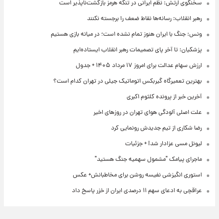
سخنگوی ارتش: نظم ایرانی در تنگه هرمز بازگشت‌ناپذیر است
رهبر انقلاب: رسانه‌ها نقاط ضعف را برجسته نکنند
ونس: جنگ با ایران هنوز تمام نشده است؛ در میانه بازی هستیم
پزشکیان: تا آخر پای تصمیمات رهبر انقلاب ایستاده‌ایم
ارزش سهام عدالت برای امروز ۱۷ مرداد ۱۴۰۵ + جدول
بهترین تعمیرگاه گیربکس اتوماتیک جیلی در تهران کدام است؟
آخرین خبر از پرونده کلثوم اکبری
علت اصلی آلودگی هوای تهران در روزهای اخیر
رضا شکاری از تیم جدیدش رونمایی کرد
لیونل مسی عزادار شد! + جزئیات
ماجرای پیامک "مشمول سهمیه جنگ هستید"
استوری انگیزشی نفیسه روشن برای مخاطبانش+ عکس
عراقچی به ادعای سهم ۱۱ درصدی ایران از خزر پاسخ داد