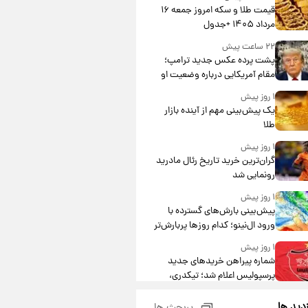
قیمت طلا و سکه امروز جمعه ۱۶
مرداد ۱۴۰۵ +جدول
۲۲ ساعت پیش
پشت پرده عکس جدید ترامپ؛
مقام آمریکایی درباره وضعیت او
چه گفت؟
۱ روز پیش
یک پیش‌بینی مهم از آینده بازار
طلا
۱ روز پیش
گران‌ترین خرید تاریخ رئال مادرید
رونمایی شد
۱ روز پیش
پیش‌بینی بارش‌های گسترده با
ورود ال‌نینو؛ کدام روزها پربارش‌تر
خواهند بود؟
۱ روز پیش
شماره پیراهن خریدهای جدید
پرسپولیس اعلام شد؛ تیکدری،
محبی و سرگیف با اعداد ویژه
۱ روز پیش
زدید ها