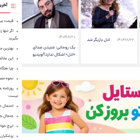
آخری
قیمت بیت‌کو
اگر تنها 
۱۴۰۴/۸/۲۰
بگیرید
ادل بازیگر شد
۱۴۰۴/۸/۲۲
یک روحانی: شنیدن صدای
بهترین م
«ادل» اشکال ندارد!/ویدیو
این علائ
چرا هنگام
نحوه مصرف
روزنامه ع
نیست
احتمال د
جنجال جد
ایرج خوا
پزشکیان: