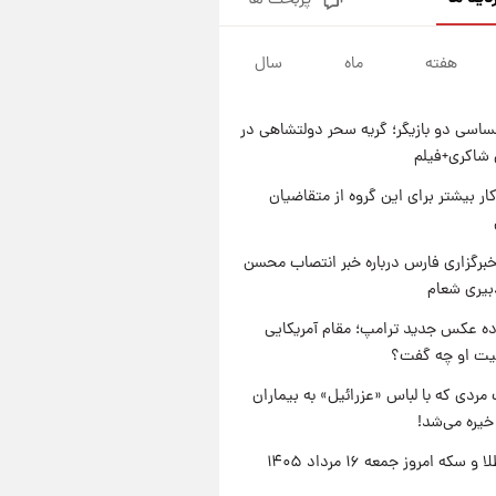
پربحث ها
جزئیات فعال‌سازی «کیف پول
ایران» اعلام شد+فیلم
هفته
ماه
سال
۱ روز پیش
تغییر تند قیمت محصولات
ایران‌خودرو و سایپا امروز پنجشنبه
اسی دو بازیگر؛ گریه سحر دولتشاهی در
۱۵ مرداد ۱۴۰۵ +جدول
۱ روز پیش
شاکری+فیلم
قیمت طلا و سکه امروز پنجشنبه
۱۵ مرداد ۱۴۰۵
کار بیشتر برای این گروه از متقاضیان
۱ روز پیش
شارژ جدید کالابرگ برای سه
برگزاری فارس درباره خبر انتصاب محسن
دهک؛ جزئیات اعلام شد
بیری شعام
ه عکس جدید ترامپ؛ مقام آمریکایی
عیت او چه گفت؟
مردی که با لباس «عزرائیل» به بیماران
خیره می‌شد!
قیمت طلا و سکه امروز جمعه ۱۶ مرداد ۱۴۰۵