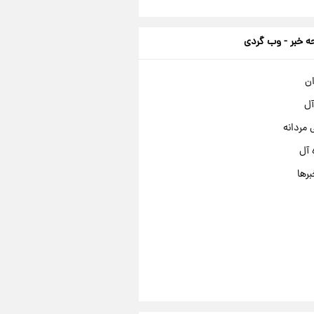
 خبر - وب گردی
ان
آل
مردانه
 آل
برها