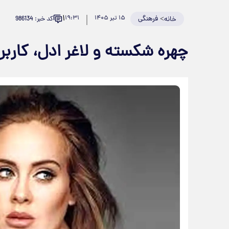
۱
>
فرهنگی
۱۵ تیر ۱۴۰۵
۱۹:۳۱
کد خبر: 986134
خانه
چهره شکسته و لاغر ادل، کاربر