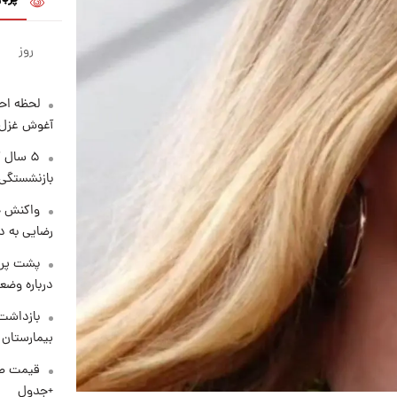
روز
لحظه احس
آغوش غزل 
۵ سال 
بازنشستگی
واکنش خ
رضایی به د
پشت پرد
درباره وض
بازداشت 
بیمارستان 
+جدول