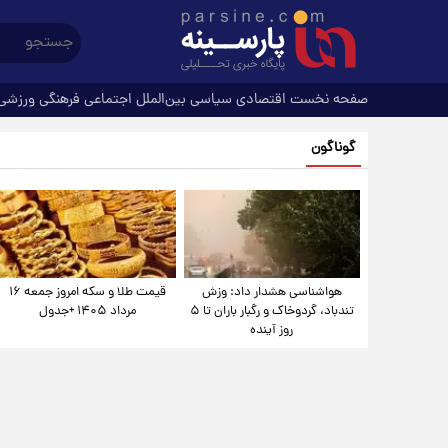
صفحه نخست
اقتصادی
سیاسی
بین‌الملل
اجتماعی
فرهنگی
ورزشی
گوناگون
هواشناسی هشدار داد: وزش
قیمت طلا و سکه امروز جمعه ۱۶
تندباد، گردوخاک و رگبار باران تا ۵
مرداد ۱۴۰۵ +جدول
روز آینده