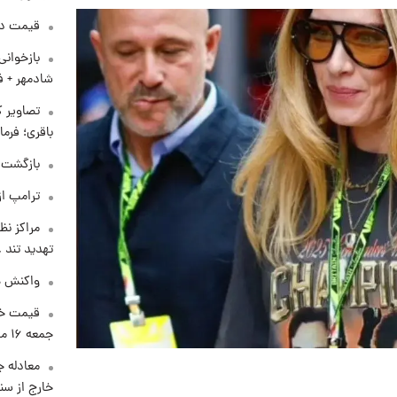
قیمت دلار د
بازخوان
شادمهر + ف
تصاویر ک
باقری؛ فرم
بازگشت م
ترامپ از
مراکز نظ
تهدید تند
واکنش هم
قیمت خو
جمعه ۱۶ مرداد منتشر شد
معادله ج
خارج از سن