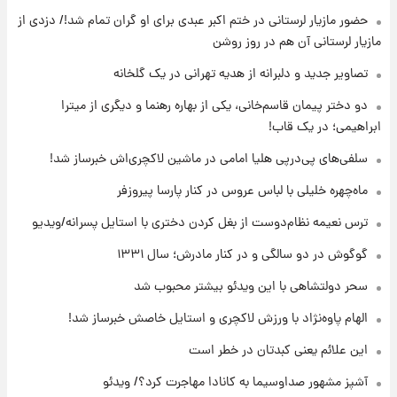
حضور مازیار لرستانی در ختم اکبر عبدی برای او گران تمام شد!/ دزدی از
۱۲ ساعت پیش
مازیار لرستانی آن هم در روز روشن
با قدرتمندترین و بادوام ترین تانک جهان آشنا
شوید+ فیلم
تصاویر جدید و دلبرانه از هدیه تهرانی در یک گلخانه
دو دختر پیمان قاسم‌خانی، یکی از بهاره رهنما و دیگری از میترا
۱۳ ساعت پیش
ابراهیمی؛ در یک قاب!
قیمت طلا ۱۸عیار امروز شنبه ۱۷ مرداد ۱۴۰۵
+جدول
سلفی‌های پی‌درپی هلیا امامی در ماشین لاکچری‌اش خبرساز شد!
ماه‌چهره خلیلی با لباس عروس در کنار پارسا پیروزفر
۱۳ ساعت پیش
قیمت محصولات ایران‌خودرو و سایپا امروز شنبه
ترس نعیمه نظام‌دوست از بغل کردن دختری با استایل پسرانه/ویدیو
۱۷ مرداد ۱۴۰۵
گوگوش در دو سالگی و در کنار مادرش؛ سال ۱۳۳۱
سحر دولتشاهی با این ویدئو بیشتر محبوب شد
الهام پاوه‌نژاد با ورزش لاکچری و استایل خاصش خبرساز شد!
این علائم یعنی کبدتان در خطر است
آشپز مشهور صداوسیما به کانادا مهاجرت کرد؟/ ویدئو