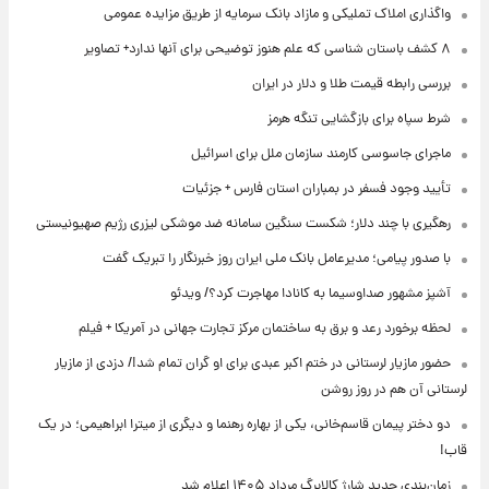
واگذاری املاک تملیکی و مازاد بانک سرمایه از طریق مزایده عمومی
۸ کشف باستان شناسی که علم هنوز توضیحی برای آنها ندارد+ تصاویر
بررسی رابطه قیمت طلا و دلار در ایران
شرط سپاه برای بازگشایی تنگه هرمز
ماجرای جاسوسی کارمند سازمان ملل برای اسرائیل
تأیید وجود فسفر در بمباران استان فارس + جزئیات
رهگیری با چند دلار؛ شکست سنگین سامانه ضد موشکی لیزری رژیم صهیونیستی
با صدور پیامی؛ مدیرعامل بانک ملی ایران روز خبرنگار را تبریک گفت
آشپز مشهور صداوسیما به کانادا مهاجرت کرد؟/ ویدئو
لحظه برخورد رعد و برق به ساختمان مرکز تجارت جهانی در آمریکا + فیلم
حضور مازیار لرستانی در ختم اکبر عبدی برای او گران تمام شد!/ دزدی از مازیار
لرستانی آن هم در روز روشن
دو دختر پیمان قاسم‌خانی، یکی از بهاره رهنما و دیگری از میترا ابراهیمی؛ در یک
قاب!
زمان‌بندی جدید شارژ کالابرگ مرداد ۱۴۰۵ اعلام شد