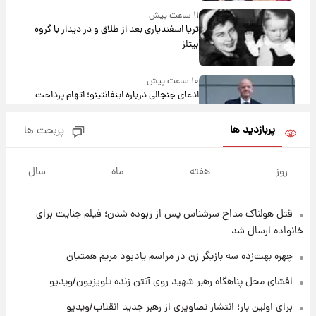
۱۱ ساعت پیش
ثریا اسفندیاری بعد از طلاق و در دیدار با گروه
بیتلز
۱۰ ساعت پیش
ادعای جنجالی درباره اینفانتینو؛ اتهام پرداخت
پول به معشوقه با درآمد یوفا
پربازدید ها
پربحث ها
۱۱ ساعت پیش
هشدار درباره کمبود یک ماده معدنی؛ خطر
روز
هفته
ماه
سال
آلزایمر و زوال عقل افزایش می‌یابد؟
قتل هولناک مداح سرشناس پس از ربوده شدن؛ فیلم جنایت برای
۱۱ ساعت پیش
انتقاد تند پیمان طالبی از مسئولان استقلال در
خانواده ارسال شد
پی رفتن رامین رضاییان+ عکس
چهره بهت‌زده سه بازیگر زن در مراسم یادبود مریم همتیان
۱۱ ساعت پیش
افشای محل پناهگاه‌ رهبر شهید روی آنتن زنده تلویزیون/ویدیو
قیمت گوشت گوساله و گوسفند امروز شنبه ۱۷
برای اولین بار؛ انتشار تصاویری از رهبر جدید انقلاب/ویدیو
مرداد ۱۴۰۵ +جدول