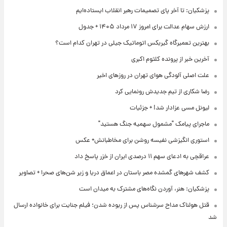
پزشکیان: تا آخر پای تصمیمات رهبر انقلاب ایستاده‌ایم
ارزش سهام عدالت برای امروز ۱۷ مرداد ۱۴۰۵ + جدول
بهترین تعمیرگاه گیربکس اتوماتیک جیلی در تهران کدام است؟
آخرین خبر از پرونده کلثوم اکبری
علت اصلی آلودگی هوای تهران در روزهای اخیر
رضا شکاری از تیم جدیدش رونمایی کرد
لیونل مسی عزادار شد! + جزئیات
ماجرای پیامک "مشمول سهمیه جنگ هستید"
استوری انگیزشی نفیسه روشن برای مخاطبانش+ عکس
عراقچی به ادعای سهم ۱۱ درصدی ایران از خزر پاسخ داد
کشف شهرهای گمشده مصر باستان در اعماق دریا و زیر شن‌های صحرا + تصاویر
پزشکیان: هنر، آوردن نگاه‌های مشترک به میدان است
قتل هولناک مداح سرشناس پس از ربوده شدن؛ فیلم جنایت برای خانواده ارسال
شد