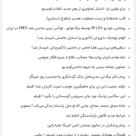
برای اولین بار؛ انتشار تصاویری از رهبر جدید انقلاب/ویدیو
قاب عاشقانه و پست متفاوت همسر شاهرخ استخری!
رونمایی خودرو IM LS۹ توسط نیکا موتور ، لوکس ترین شاسی بلند EREV در ایران
الهام پاوه‌نژاد با ورزش لاکچری و استایل خاصش خبرساز شد!
سلفی‌های پی‌درپی هلیا امامی در ماشین لاکچری‌اش خبرساز شد!
خط مقدم نابرابر روایت‌ها؛ مصائب دفاع از حریم افکار عمومی
تصاویر عمامه بستن به شیوه خاتمی/ویدیو
پیام دکتر بیگدلی، مدیرعامل بانک گردشگری به مناسبت روز خبرنگار
ترفند عجیب این زن برای ماهیگیری، موجب حیرت کاربران شد+ فیلم
این سکانس نزدیک بود جان سیروس گرجستانی را بگیرد + فیلم
خانه مجلل محمد صلاح، جایی که او مثل پادشاه زندگی می‌کند | تصاویر
شرایط جدید قانون بازنشستگی اعلام شد
پیام پزشکیان در سالروز بمباران اتمی آمریکا علیه ژاپن
افشاگری هولناک بهنوش بختیاری از تجارت موی اجساد + عکس