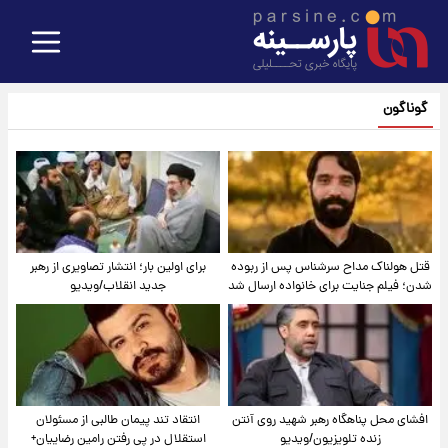
گوناگون
قتل هولناک مداح سرشناس پس از ربوده
برای اولین بار؛ انتشار تصاویری از رهبر
شدن؛ فیلم جنایت برای خانواده ارسال شد
جدید انقلاب/ویدیو
افشای محل پناهگاه‌ رهبر شهید روی آنتن
انتقاد تند پیمان طالبی از مسئولان
زنده تلویزیون/ویدیو
استقلال در پی رفتن رامین رضاییان+