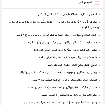
آخرین اخبار
استایل متفاوت افسانه بایگان در ۶۴ سالگی + عکس
علیرضا قربانی «گل‌های باران خورده» را خواند/ رفتی و بعد از تو دنیا غرق شد در
گریه‌هایم + فیلم
خرید جدید پرسپولیس رسمی شد؛ هافبک تازه‌وارد با لباس سرخ + عکس
جشن تولد ۴۳ سالگی لیلا اوتادی با یک سورپرایز ویژه + فیلم
عمان: مذاکرات درباره تنگه هرمز در مسیر مثبتی قرار دارد
شوک تازه به بازار لبنیات؛ قیمت شیر افزایش یافت
تاریخ اعلام نتایج نهایی دکتری مشخص شد
پرسپولیس مقابل آلومینیوم متوقف شد؛ پایان شکست‌ناپذیری تارتار
استایل سحر دولتشاهی با لباس چروک خبرساز شد + عکس
سخنگوی ارتش: نظم ایرانی در تنگه هرمز بازگشت‌ناپذیر است
رهبر انقلاب: رسانه‌ها نقاط ضعف را برجسته نکنند
ونس: جنگ با ایران هنوز تمام نشده است؛ در میانه بازی هستیم