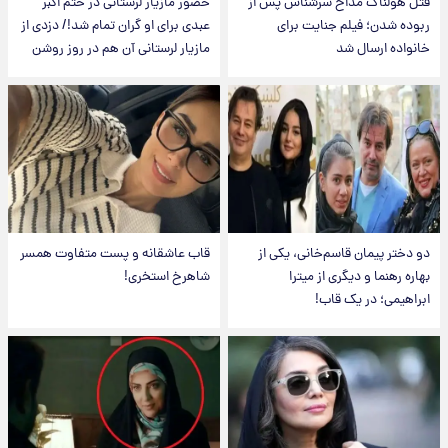
قتل هولناک مداح سرشناس پس از
حضور مازیار لرستانی در ختم اکبر
ربوده شدن؛ فیلم جنایت برای
عبدی برای او گران تمام شد!/ دزدی از
خانواده ارسال شد
مازیار لرستانی آن هم در روز روشن
دو دختر پیمان قاسم‌خانی، یکی از
قاب عاشقانه و پست متفاوت همسر
بهاره رهنما و دیگری از میترا
شاهرخ استخری!
ابراهیمی؛ در یک قاب!