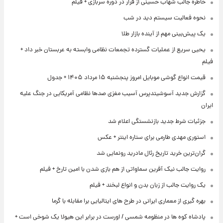
خاطره جالب شهاب حسینی از فرار در دوره سربازی + فیلم
نحوه فعالیت سیستم دید در شب
یک پیش‌بینی مهم از آینده بازار طلا
یحیی سریع از عملیات گسترده تجمعات نظامی وابسته به عربستان خبر داد +
فیلم
قیمت انواع گوشی موبایل امروز پنجشنبه ۱۵ مرداد ۱۴۰۵ + جدول
گزارش جدید آسوشیتدپرس آسیب مغزی صدها نظامی آمریکایی در جنگ علیه
ایران
جزئیات شرط جدید بازنشستگی اعلام شد
استوری مهدی طارمی برای ستاره اینتر + عکس
گران‌ترین خرید تاریخ رئال مادرید رونمایی شد
روایت جالب نیک آفرین سماواتی از هم بازی شدن با امین تارخ + فیلم
یک روایت جالب از زبان بدن و انواع لبخند + فیلم
بهره گیری از معماری ایرانی در طرح های ایتالیایی برا مقابله با گرما
پادشاه کوه ها در منظومه شمسی / اورست در برابر این هیولا یک شوخی است +