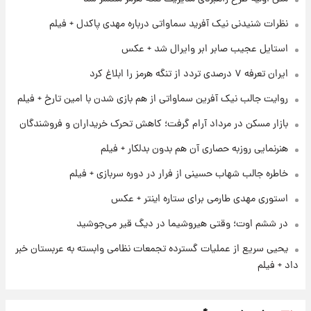
سیگنال‌های جدید برای بازار طلا؛ پیش‌بینی
قیمت سکه و طلا فردا
نظرات شنیدنی نیک آفرید سماواتی درباره مهدی پاکدل + فیلم
استایل عجیب صابر ابر وایرال شد + عکس
۱ روز پیش
ایران تعرفه ۷ درصدی تردد از تنگه هرمز را ابلاغ کرد
فال حافظ پنجشنبه ۱۵ مرداد ماه ۱۴۰۵
روایت جالب نیک آفرین سماواتی از هم بازی شدن با امین تارخ + فیلم
بازار مسکن در مرداد آرام گرفت؛ کاهش تحرک خریداران و فروشندگان
۱ روز پیش
فال قهوه روزانه پنجشنبه ۱۵ مرداد ماه ۱۴۰۵
هنرنمایی روزبه حصاری آن هم بدون بدلکار + فیلم
خاطره جالب شهاب حسینی از فرار در دوره سربازی + فیلم
استوری مهدی طارمی برای ستاره اینتر + عکس
در ششم اوت؛ وقتی هیروشیما در دیگ قیر می‌جوشید
یحیی سریع از عملیات گسترده تجمعات نظامی وابسته به عربستان خبر
داد + فیلم