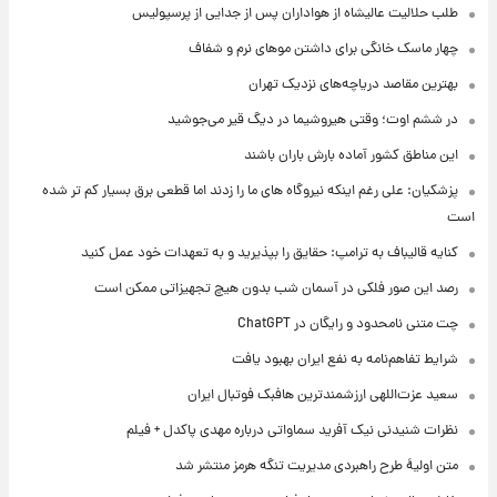
طلب حلالیت عالیشاه از هواداران پس از جدایی از پرسپولیس
چهار ماسک خانگی برای داشتن موهای نرم و شفاف
بهترین مقاصد دریاچه‌های نزدیک تهران
در ششم اوت؛ وقتی هیروشیما در دیگ قیر می‌جوشید
این مناطق کشور آماده بارش باران باشند
پزشکیان: علی رغم اینکه نیروگاه های ما را زدند اما قطعی برق بسیار کم تر شده
است
کنایه قالیباف به ترامپ: حقایق را بپذیرید و به تعهدات خود عمل کنید
رصد این صور فلکی در آسمان شب بدون هیچ تجهیزاتی ممکن است
چت متنی نامحدود و رایگان در ChatGPT
شرایط تفاهم‌نامه به نفع ایران بهبود یافت
سعید عزت‌اللهی ارزشمندترین هافبک فوتبال ایران
نظرات شنیدنی نیک آفرید سماواتی درباره مهدی پاکدل + فیلم
متن اولیۀ طرح راهبردی مدیریت تنگه هرمز منتشر شد