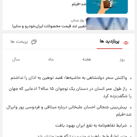
شد+فیلم
۱ روز پیش
تغییر تند قیمت محصولات ایران‌خودرو و سایپا
امروز پنجشنبه ۱۵ مرداد ۱۴۰۵ +جدول
پربازدید ها
پربحث ها
۱ روز پیش
قیمت طلا و سکه امروز پنجشنبه ۱۵ مرداد ۱۴۰۵
روز
هفته
ماه
سال
واکنش سحر دولتشاهی به حاشیه‌ها: قصد توهین به اذان را نداشتم
۱ روز پیش
شارژ جدید کالابرگ برای سه دهک؛ جزئیات اعلام
راز طول عمر انسان در دستان یک نوجوان ۱۵ ساله؟ ادعایی که جهان
شد
را شگفت‌زده کرد
۱ روز پیش
پیش‌بینی جنجالی احسان علیخانی درباره میثاقی و فردوسی پور وایرال
شرایط تازه فروش اقساطی سایپا اعلام شد؛
شد+فیلم
شاهین، کوییک، اطلس، سهند و ساینا با اقساط
بلندمدت + جدول
شرایط تفاهم‌نامه به نفع ایران بهبود یافت
۱ روز پیش
متن اولیۀ طرح راهبردی مدیریت تنگه هرمز منتشر شد