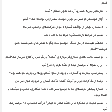
فیلم
هنرنمایی روزبه حصاری آن هم بدون بدلکار + فیلم
آوای موسیقی اوشین در تهران توسط سفیر ژاپن نواخته شد + فیلم
دادستان تهران از توقیف گسترده اموال شرکت‌های تراستی خبر داد
تغییر در شرایط بازنشستگی؛ شرط جدید اعلام شد
شاهکار طبیعت در دل سنگ؛ تومسونیت چگونه نقش‌های خیره‌کننده خلق
می‌کند؟+فیلم
توصیف جالب هادی حجازی‌فر درباره ی "سایه" بازیگر سریال کلاغ خبرساز شد+فیلم
ایران تعرفه ۷ درصدی تردد از تنگه هرمز را ابلاغ کرد
پیش‌بینی بارش‌های گسترده با ورود ال‌نینو؛ کدام روزها پربارش‌تر خواهند بود؟
ترکیه از مذاکرات ایران و آمریکا گفت؛ تأکید فیدان بر ضرورت مهار اسرائیل
شماره پیراهن خریدهای جدید پرسپولیس اعلام شد؛ تیکدری، محبی و سرگیف با
اعداد ویژه
تغییر مثبت در عملکرد مالی بانک صادرات ایران/ درآمد عملیاتی ۸۰ درصد رشد
کرد