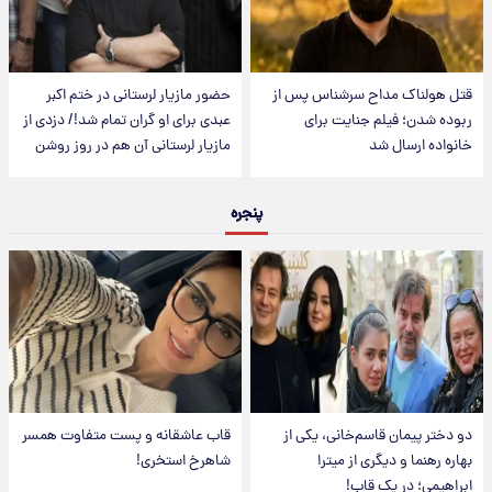
قتل هولناک مداح سرشناس پس از
حضور مازیار لرستانی در ختم اکبر
ربوده شدن؛ فیلم جنایت برای
عبدی برای او گران تمام شد!/ دزدی از
خانواده ارسال شد
مازیار لرستانی آن هم در روز روشن
پنجره
دو دختر پیمان قاسم‌خانی، یکی از
قاب عاشقانه و پست متفاوت همسر
بهاره رهنما و دیگری از میترا
شاهرخ استخری!
ابراهیمی؛ در یک قاب!