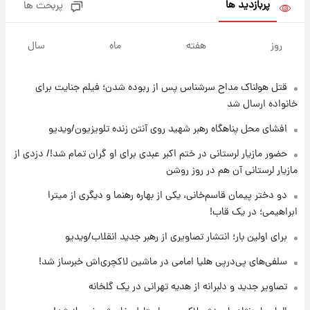
پربازدید ها
پربحث ها
۱۹ ساعت پیش
لحظه برخورد رعد و برق به ساختمان مرکز تجارت
روز
هفته
ماه
سال
جهانی در آمریکا + فیلم
قتل هولناک مداح سرشناس پس از ربوده شدن؛ فیلم جنایت برای
۱۹ ساعت پیش
برای اولین بار؛ انتشار تصاویری از رهبر جدید
خانواده ارسال شد
انقلاب/ویدیو
افشای محل پناهگاه‌ رهبر شهید روی آنتن زنده تلویزیون/ویدیو
۱۹ ساعت پیش
حضور مازیار لرستانی در ختم اکبر عبدی برای او گران تمام شد!/ دزدی از
تصاویر عمامه بستن به شیوه خاتمی/ویدیو
مازیار لرستانی آن هم در روز روشن
دو دختر پیمان قاسم‌خانی، یکی از بهاره رهنما و دیگری از میترا
ابراهیمی؛ در یک قاب!
۲۱ ساعت پیش
افشای محل پناهگاه‌ رهبر شهید روی آنتن زنده
برای اولین بار؛ انتشار تصاویری از رهبر جدید انقلاب/ویدیو
تلویزیون/ویدیو
سلفی‌های پی‌درپی هلیا امامی در ماشین لاکچری‌اش خبرساز شد!
۲۲ ساعت پیش
تصاویر جدید و دلبرانه از هدیه تهرانی در یک گلخانه
ثریا اسفندیاری بعد از طلاق و در دیدار با گروه
بیتلز