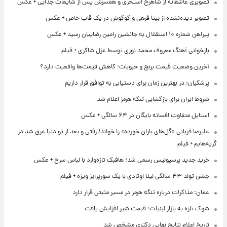
تصویری عاشقانه از شاهرخ استخری و همسرش پس از شایعات جدایی + عکس
تصویر دیده‌نشده از بیتا فرهی و گوگوش در یک قاب خاص + عکس
پیراهن شماره ۱۰ استقلال به جانشین رامین رضاییان رسید + عکس
بازخوانی آهنگ معروف محمد نوری توسط غزل شاکری + فیلم
آخرین وضعیت قیمت برنج و حبوبات؛ کاهش قیمت‌ها واقعیت دارد؟
پزشکیان: در بهترین زمان برای دستیابی به توافق قرار داریم
شروط ایران برای بازگشایی تنگه هرمز اعلام شد
استایل متفاوت افسانه بایگان در ۶۴ سالگی + عکس
علیرضا قربانی «گل‌های باران خورده» را خواند/ رفتی و بعد از تو دنیا غرق شد در
گریه‌هایم + فیلم
خرید جدید پرسپولیس رسمی شد؛ هافبک تازه‌وارد با لباس سرخ + عکس
جشن تولد ۴۳ سالگی لیلا اوتادی با یک سورپرایز ویژه + فیلم
عمان: مذاکرات درباره تنگه هرمز در مسیر مثبتی قرار دارد
شوک تازه به بازار لبنیات؛ قیمت شیر افزایش یافت
تاریخ اعلام نتایج نهایی دکتری مشخص شد