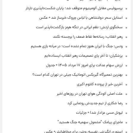
پرسپولیس مقابل آلومینیوم متوقف شد؛ پایان شکست‌ناپذیری تارتار
استایل سحر دولتشاهی با لباس چروک خبرساز شد + عکس
سخنگوی ارتش: نظم ایرانی در تنگه هرمز بازگشت‌ناپذیر است
رهبر انقلاب: رسانه‌ها نقاط ضعف را برجسته نکنند
ونس: جنگ با ایران هنوز تمام نشده است؛ در میانه بازی هستیم
پزشکیان: تا آخر پای تصمیمات رهبر انقلاب ایستاده‌ایم
ارزش سهام عدالت برای امروز ۱۷ مرداد ۱۴۰۵ + جدول
بهترین تعمیرگاه گیربکس اتوماتیک جیلی در تهران کدام است؟
آخرین خبر از پرونده کلثوم اکبری
علت اصلی آلودگی هوای تهران در روزهای اخیر
رضا شکاری از تیم جدیدش رونمایی کرد
لیونل مسی عزادار شد! + جزئیات
ماجرای پیامک "مشمول سهمیه جنگ هستید"
استوری انگیزشی نفیسه روشن برای مخاطبانش+ عکس