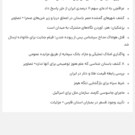
عراقچی به ادعای سهم ۱۱ درصدی ایران از خزر پاسخ داد
کشف شهرهای گمشده مصر باستان در اعماق دریا و زیر شن‌های صحرا + تصاویر
پزشکیان: هنر، آوردن نگاه‌های مشترک به میدان است
قتل هولناک مداح سرشناس پس از ربوده شدن؛ فیلم جنایت برای خانواده ارسال
شد
واگذاری املاک تملیکی و مازاد بانک سرمایه از طریق مزایده عمومی
۸ کشف باستان شناسی که علم هنوز توضیحی برای آنها ندارد+ تصاویر
بررسی رابطه قیمت طلا و دلار در ایران
شرط سپاه برای بازگشایی تنگه هرمز
ماجرای جاسوسی کارمند سازمان ملل برای اسرائیل
تأیید وجود فسفر در بمباران استان فارس + جزئیات