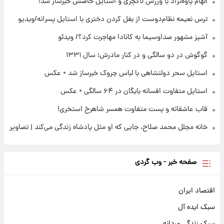
الهام پاوه‌نژاد با ورزش لاکچری و استایل خاصش خبرساز شد!
ترس نعیمه نظام‌دوست از بغل کردن دختری با استایل پسرانه/ویدیو
۲۲ ساعت پیش
ادعای جنجالی درباره اینفانتینو؛ اتهام پرداخت
آشپز مشهور صداوسیما به کانادا مهاجرت کرد؟/ ویدئو
پول به معشوقه با درآمد یوفا
گوگوش در دو سالگی و در کنار مادرش؛ سال ۱۳۳۱
استایل سحر دولتشاهی با لباس چروک خبرساز شد + عکس
استایل متفاوت افسانه بایگان در ۶۴ سالگی + عکس
قاب عاشقانه و پست متفاوت همسر شاهرخ استخری!
خانه مجلل محمد صلاح، جایی که او مثل پادشاه زندگی می‌کند | تصاویر
صفحه خبر - وب گردی
اقتصاد ایران
سبک ایده آل