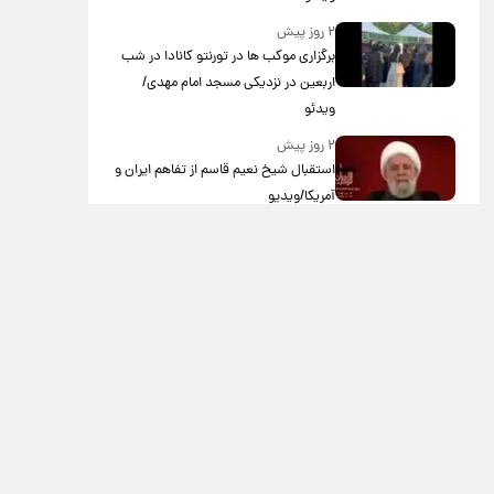
۲ روز پیش
برگزاری موکب ها در تورنتو کانادا در شب
اربعین در نزدیکی مسجد امام مهدی/
ویدئو
۲ روز پیش
استقبال شیخ نعیم قاسم از تفاهم ایران و
آمریکا/ویدیو
۲ روز پیش
پزشکیان: استعفا نخواهم داد
۳ روز پیش
گریه مجری زن صداوسیما به خاطر پولدار
نبودن!/ویدیو
۳ روز پیش
خاطره جالب حدیث میرامینی از سریال
ستایش/ویدیو
۳ روز پیش