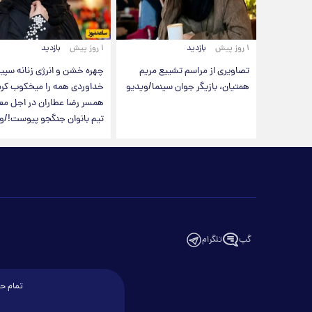
۱ روز پیش
بازدید
۱ روز پیش
بازدید
تصاویری از مراسم تشییع مریم
چهره خشن و انرژی زنانه سپی
همتیان، بازیگر جوان سینما/ویدیو
خداوردی همه را میخکوب کرد
همسر رضا عطاران در اجل معل
تیم بانوان جنگجو پیوست!/و
گپ
تلگرام
تمام حق