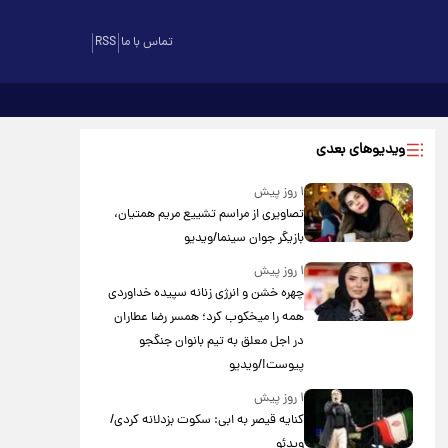
تماس با ما
RSS
ویدیوهای بعدی
۱ روز پیش
تصاویری از مراسم تشییع مریم همتیان،
بازیگر جوان سینما/ویدیو
۱ روز پیش
چهره خشن و انرژی زنانه سپیده خداوردی
همه را میخکوب کرد؛ همسر رضا عطاران
در اجل معلق به تیم بانوان جنگجو
پیوست!/ویدیو
۱ روز پیش
کنایه قیصر به ابی: سکوت بزدلانه کردی/
ویدئو