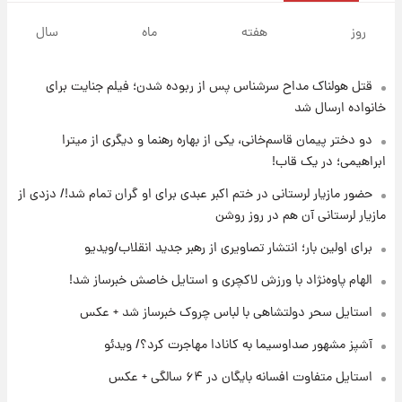
۱۲ ساعت پیش
فال روزانه واقعی یکشنبه ۱۸ مرداد ۱۴۰۵
روز
هفته
ماه
سال
قتل هولناک مداح سرشناس پس از ربوده شدن؛ فیلم جنایت برای
۱۹ ساعت پیش
ارزش سهام عدالت برای امروز ۱۷ مرداد ۱۴۰۵ +
خانواده ارسال شد
جدول
دو دختر پیمان قاسم‌خانی، یکی از بهاره رهنما و دیگری از میترا
ابراهیمی؛ در یک قاب!
۲۰ ساعت پیش
لیونل مسی عزادار شد! + جزئیات
حضور مازیار لرستانی در ختم اکبر عبدی برای او گران تمام شد!/ دزدی از
مازیار لرستانی آن هم در روز روشن
برای اولین بار؛ انتشار تصاویری از رهبر جدید انقلاب/ویدیو
۲۳ ساعت پیش
لحظه برخورد رعد و برق به ساختمان مرکز تجارت
الهام پاوه‌نژاد با ورزش لاکچری و استایل خاصش خبرساز شد!
جهانی در آمریکا + فیلم
استایل سحر دولتشاهی با لباس چروک خبرساز شد + عکس
۲۳ ساعت پیش
آشپز مشهور صداوسیما به کانادا مهاجرت کرد؟/ ویدئو
برای اولین بار؛ انتشار تصاویری از رهبر جدید
انقلاب/ویدیو
استایل متفاوت افسانه بایگان در ۶۴ سالگی + عکس