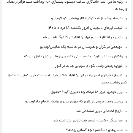
رتبه ها می آیند، ماندگاری ساخته میشود؛پیشتازی «به پرداخت ملت فراتر از اعداد
و رتبه ها
نفیسه روشن از «دخترش» انار رونمایی کرد!/ویدیو
قیمت ارزهای دیجیتال امروز یکشنبه ۱۸ مرداد ۱۴۰۵
بنزین در انتظار تصمیم نهایی؛ افزایش کالابرگ قطعی شد
دورهمی بازیگران و هنرمندان در حاشیه یک نمایش/ویدیو
واکنش معنادار ظریف به سیاستی که این روزها اسرائیل دنبال می کند
فوری: ربیعی رفت، نکونام سرمربی جدید تراکتور
شیوع «کم‌کاری اجباری» در ایران/ افراد شاغل باید به ساعات کاری کمتر و دستمزد
کمتر رضایت دهند
بازار خودرو امروز ۱۸ مرداد چه تغییری کرد؟ +جدول
روایت رامین پرچمی از کاری که مهران مدیری برایش انجام داد/ویدیو
تاریخ احتمالی دربی مشخص شد
خواستگار ۵۰ساله شاهدخت لئونور بازداشت شد
انسان‌های «سگ‌سر» چه کسانی بودند؟