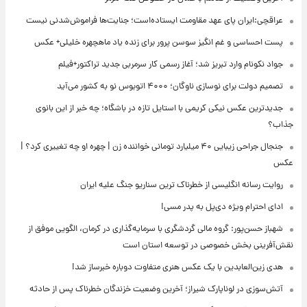
عراقچی:ایران پای عهد مقاومت ایستاده‌است؛ جنایت‌ها فراموش‌شدنی نیست
پست احساسی و غم انگیز سوسن پرور برای زنده یاد ماهچهره خلیلی+ عکس
جواد نکونام وارد تبریز شد؛ آغاز رسمی کار سرمربی جدید تراکتور+فیلم
تصمیم دولت برای نوسازی ناوگان؛ ۴۰۰۰ اتوبوس نو به کشور می‌آید
جدیدترین عکس نیکی کریمی با استایل تازه در باشگاه؛ چه خبر از این بانوی
جذاب؟
جنجال جراحی زیبایی ۴۰ میلیارد تومانی خواننده زن | چهره او چه تغییری کرد؟ |
عکس
روایت رسانه انگلیسی از خطرناک ترین سناریو جنگ علیه ایران
ادای احترام ویژه دی‌پل به پدر مسی!
شهباز حسن‌پور: گروه مالی گردشگری با سرمایه‌گذاری در کرمان، الگویی موفق از
نقش‌آفرینی بخش خصوصی در توسعه استان است
هدی زین‌العابدین با یک عکس هنری متفاوت دوباره خبرساز شد!
آتش‌سوزی در لوناپارک شیراز؛ آخرین وضعیت خزندگان خطرناک پس از حادثه