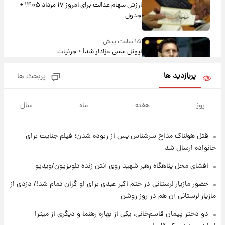
ارزش سهام عدالت برای امروز ۱۷ مرداد ۱۴۰۵ +
جدول
۱۵ ساعت پیش
لیونل مسی عزادار شد! + جزئیات
پربازدید ها
پربحث ها
۱۸ ساعت پیش
لحظه برخورد رعد و برق به ساختمان مرکز تجارت
روز
هفته
ماه
سال
جهانی در آمریکا + فیلم
قتل هولناک مداح سرشناس پس از ربوده شدن؛ فیلم جنایت برای
۱۸ ساعت پیش
برای اولین بار؛ انتشار تصاویری از رهبر جدید
خانواده ارسال شد
انقلاب/ویدیو
افشای محل پناهگاه‌ رهبر شهید روی آنتن زنده تلویزیون/ویدیو
۱۹ ساعت پیش
حضور مازیار لرستانی در ختم اکبر عبدی برای او گران تمام شد!/ دزدی از
تصاویر عمامه بستن به شیوه خاتمی/ویدیو
مازیار لرستانی آن هم در روز روشن
دو دختر پیمان قاسم‌خانی، یکی از بهاره رهنما و دیگری از میترا