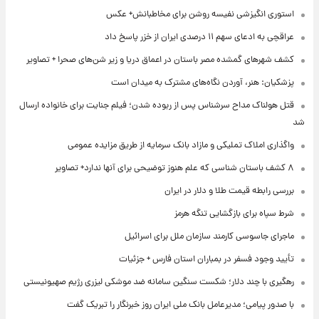
استوری انگیزشی نفیسه روشن برای مخاطبانش+ عکس
عراقچی به ادعای سهم ۱۱ درصدی ایران از خزر پاسخ داد
کشف شهرهای گمشده مصر باستان در اعماق دریا و زیر شن‌های صحرا + تصاویر
پزشکیان: هنر، آوردن نگاه‌های مشترک به میدان است
قتل هولناک مداح سرشناس پس از ربوده شدن؛ فیلم جنایت برای خانواده ارسال
شد
واگذاری املاک تملیکی و مازاد بانک سرمایه از طریق مزایده عمومی
۸ کشف باستان شناسی که علم هنوز توضیحی برای آنها ندارد+ تصاویر
بررسی رابطه قیمت طلا و دلار در ایران
شرط سپاه برای بازگشایی تنگه هرمز
ماجرای جاسوسی کارمند سازمان ملل برای اسرائیل
تأیید وجود فسفر در بمباران استان فارس + جزئیات
رهگیری با چند دلار؛ شکست سنگین سامانه ضد موشکی لیزری رژیم صهیونیستی
با صدور پیامی؛ مدیرعامل بانک ملی ایران روز خبرنگار را تبریک گفت