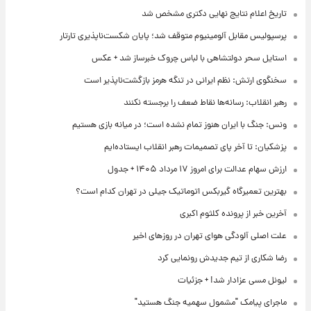
تاریخ اعلام نتایج نهایی دکتری مشخص شد
پرسپولیس مقابل آلومینیوم متوقف شد؛ پایان شکست‌ناپذیری تارتار
استایل سحر دولتشاهی با لباس چروک خبرساز شد + عکس
سخنگوی ارتش: نظم ایرانی در تنگه هرمز بازگشت‌ناپذیر است
رهبر انقلاب: رسانه‌ها نقاط ضعف را برجسته نکنند
ونس: جنگ با ایران هنوز تمام نشده است؛ در میانه بازی هستیم
پزشکیان: تا آخر پای تصمیمات رهبر انقلاب ایستاده‌ایم
ارزش سهام عدالت برای امروز ۱۷ مرداد ۱۴۰۵ + جدول
بهترین تعمیرگاه گیربکس اتوماتیک جیلی در تهران کدام است؟
آخرین خبر از پرونده کلثوم اکبری
علت اصلی آلودگی هوای تهران در روزهای اخیر
رضا شکاری از تیم جدیدش رونمایی کرد
لیونل مسی عزادار شد! + جزئیات
ماجرای پیامک "مشمول سهمیه جنگ هستید"