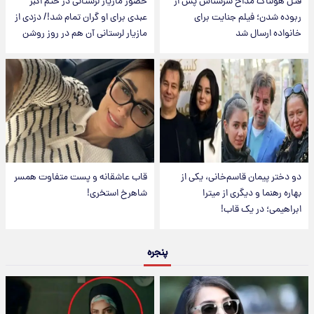
قتل هولناک مداح سرشناس پس از
حضور مازیار لرستانی در ختم اکبر
ربوده شدن؛ فیلم جنایت برای
عبدی برای او گران تمام شد!/ دزدی از
خانواده ارسال شد
مازیار لرستانی آن هم در روز روشن
دو دختر پیمان قاسم‌خانی، یکی از
قاب عاشقانه و پست متفاوت همسر
بهاره رهنما و دیگری از میترا
شاهرخ استخری!
ابراهیمی؛ در یک قاب!
پنجره