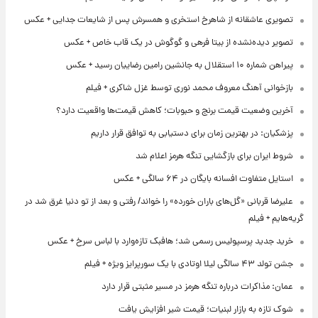
تصویری عاشقانه از شاهرخ استخری و همسرش پس از شایعات جدایی + عکس
تصویر دیده‌نشده از بیتا فرهی و گوگوش در یک قاب خاص + عکس
پیراهن شماره ۱۰ استقلال به جانشین رامین رضاییان رسید + عکس
بازخوانی آهنگ معروف محمد نوری توسط غزل شاکری + فیلم
آخرین وضعیت قیمت برنج و حبوبات؛ کاهش قیمت‌ها واقعیت دارد؟
پزشکیان: در بهترین زمان برای دستیابی به توافق قرار داریم
شروط ایران برای بازگشایی تنگه هرمز اعلام شد
استایل متفاوت افسانه بایگان در ۶۴ سالگی + عکس
علیرضا قربانی «گل‌های باران خورده» را خواند/ رفتی و بعد از تو دنیا غرق شد در
گریه‌هایم + فیلم
خرید جدید پرسپولیس رسمی شد؛ هافبک تازه‌وارد با لباس سرخ + عکس
جشن تولد ۴۳ سالگی لیلا اوتادی با یک سورپرایز ویژه + فیلم
عمان: مذاکرات درباره تنگه هرمز در مسیر مثبتی قرار دارد
شوک تازه به بازار لبنیات؛ قیمت شیر افزایش یافت