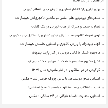
ابراهیمی؛ در یک قاب!
۲۱ ساعت پیش
افشای محل پناهگاه‌ رهبر شهید روی آنتن زنده
برای اولین بار؛ انتشار تصاویری از رهبر جدید انقلاب/ویدیو
تلویزیون/ویدیو
سلفی‌های پی‌درپی هلیا امامی در ماشین لاکچری‌اش خبرساز شد!
۲۲ ساعت پیش
تصاویر جدید و دلبرانه از هدیه تهرانی در یک گلخانه
ثریا اسفندیاری بعد از طلاق و در دیدار با گروه
بیتلز
ترس نعیمه نظام‌دوست از بغل کردن دختری با استایل پسرانه/ویدیو
الهام پاوه‌نژاد با ورزش لاکچری و استایل خاصش خبرساز شد!
۲۱ ساعت پیش
ادعای جنجالی درباره اینفانتینو؛ اتهام پرداخت
ماه‌چهره خلیلی با لباس عروس در کنار پارسا پیروزفر
پول به معشوقه با درآمد یوفا
آشپز مشهور صداوسیما به کانادا مهاجرت کرد؟/ ویدئو
گوگوش در دو سالگی و در کنار مادرش؛ سال ۱۳۳۱
استایل سحر دولتشاهی با لباس چروک خبرساز شد + عکس
قاب عاشقانه و پست متفاوت همسر شاهرخ استخری!
استایل متفاوت افسانه بایگان در ۶۴ سالگی + عکس