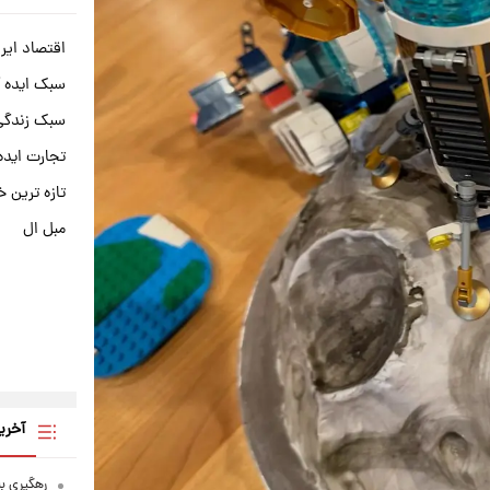
اقتصاد ایر
سبک ایده 
سبک زندگی 
تجارت ایده
تازه ترین خ
مبل ال
آخری
رهگیری ب