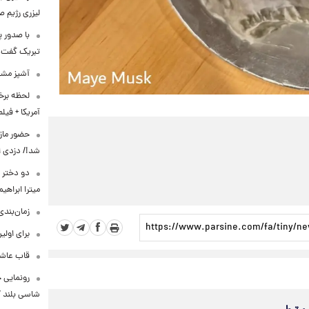
لیزری رژیم 
با صدور پ
تبریک گفت
آشپز مشهو
لحظه برخو
آمریکا + فیلم
حضور مازی
شد!/ دزدی از
دو دختر پ
میترا ابراهی
زمان‌بندی جد
برای اولی
قاب عاشق
شاسی بلند EREV در ایران