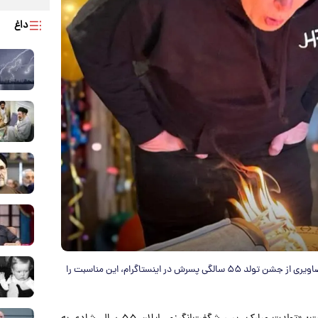
داغ
می ماسک، مادر ایلان ماسک، مالک تسلا و اسپیس‌اکس، با انتشار تصاویری از جشن تولد ۵۵ سالگی پسرش در اینستاگرام، این مناسبت را