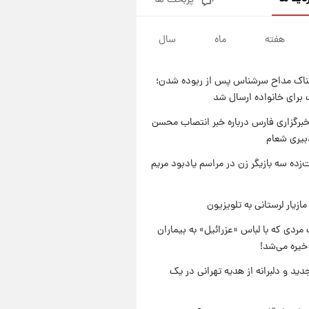
پربحث ها
قیمت محصولات ایران‌خودرو و
سایپا امروز شنبه ۱۷ مرداد ۱۴۰۵
هفته
ماه
سال
۱۹ ساعت پیش
یک پیش ‌بینی مهم برای قیمت
دلار، طلا و سکه شنبه ۱۷ مرداد
ناک مداح سرشناس پس از ربوده شدن؛
۱۴۰۵
۲۰ ساعت پیش
 برای خانواده ارسال شد
بازیکن به درد نخور استقلال با
مقصد اروپا این تیم را ترک کرد!
برگزاری فارس درباره خبر انتصاب محسن
بیری شعام
۱ روز پیش
تصاویر کمتر دیده‌شده از شهیدان
‌زده سه بازیگر زن در مراسم یادبود مریم
حاجی‌زاده و باقری؛ فرماندهان
شهید هوافضای ایران
ازیار لرستانی به تلویزیون
مردی که با لباس «عزرائیل» به بیماران
خیره می‌شد!
دید و دلبرانه از هدیه تهرانی در یک