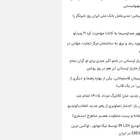
صهیونیستی
یامی؛ مدیرعامل بانک ملی ایران روز خبرنگار را
ر صداوسیما به کانادا مهاجرت کرد؟/ ویدئو
رد رعد و برق به ساختمان مرکز تجارت جهانی در
ار لرستانی در ختم اکبر عبدی برای او گران تمام
 مازیار لرستانی آن هم در روز روشن
یمان قاسم‌خانی، یکی از بهاره رهنما و دیگری از
می؛ در یک قاب!
ید شارژ کالابرگ مرداد ۱۴۰۵ اعلام شد
ن بار؛ انتشار تصاویری از رهبر جدید انقلاب/ویدیو
انه و پست متفاوت همسر شاهرخ استخری!
رونمایی خودرو IM LS۹ توسط نیکا موتور ، لوکس ترین