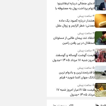
ادعای جنجالی درباره اینفانتینو؛
اتهام پرداخت پول به معشوقه با
درآمد یوفا
۴ ساعت پیش
هشدار درباره کمبود یک ماده
معدنی؛ خطر آلزایمر و زوال عقل
افزایش می‌یابد؟
۴ ساعت پیش
انتقاد تند پیمان طالبی از مسئولان
استقلال در پی رفتن رامین
رضاییان+ عکس
۴ ساعت پیش
قیمت گوشت گوساله و گوسفند
امروز شنبه ۱۷ مرداد ۱۴۰۵ +جدول
۵ ساعت پیش
با قدرتمندترین و بادوام ترین
تانک جهان آشنا شوید+ فیلم
۵ ساعت پیش
قیمت طلا ۱۸عیار امروز شنبه ۱۷
مرداد ۱۴۰۵ +جدول
۶ ساعت پیش
زدید ها