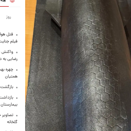
روز
قتل هول
فیلم جنایت
واکنش خ
رضایی به د
چهره بهت
همتیان
بازگشت م
بازداشت 
بیمارستان 
تصاویر ج
گلخانه