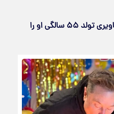
مادر ایلان ماسک با انتشار تصاویری تولد ۵۵ سالگی او را