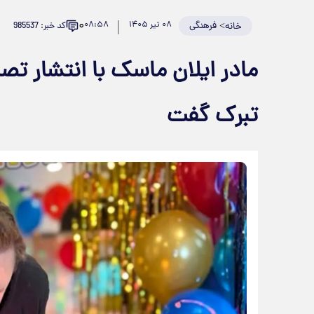
۰
>
فرهنگی
۰۸ تیر ۱۴۰۵
۰۸:۵۸
کد خبر: 985537
خانه
تبرک گفت