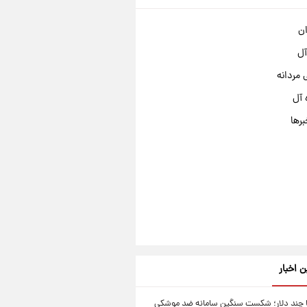
ان
آل
مردانه
 آل
برها
ن اخبار
ا چند دلار؛ شکست سنگین سامانه ضد موشکی