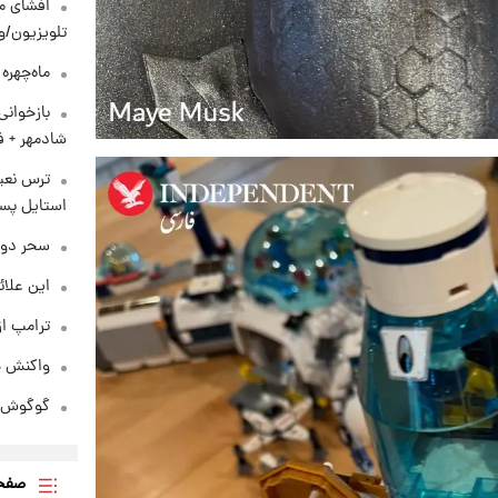
افشای مح
تلویزیون/و
ماه‌چهره
بازخوان
شادمهر + ف
ترس نعیم
استایل پسر
سحر دول
این علائ
ترامپ از
واکنش هم
گوگوش در
صفحه