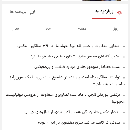
باعث شد یک اتفاق جالب رخ دهد.
پربازدید ها
پربحث ها
۱۴ ساعت پیش
قیمت طلا و سکه امروز دوشنبه ۱۹ مرداد ۱۴۰۵
روز
هفته
ماه
سال
استایل متفاوت و جسورانه تینا آخوندتبار در ۳۹ سالگی + عکس
۲۲ ساعت پیش
پیش‌ بینی قیمت دلار دوشنبه ۱۹ مرداد ۱۴۰۵
عکس‌ آتلیه‌ای همسر سابق اشکان خطیبی جلب‌توجه کرد
پست معنادار منوچهر هادی درباره خیانت و بی‌معرفتی
۱۹ ساعت پیش
تولد ۱۳ سالگی پناه استخری «دختر شاهرخ استخری» با یک سورپرایز
فال حافظ دوشنبه ۱۹ مرداد ماه ۱۴۰۵
خاص از طرف مادرش
مرتضی پورعلی‌گنجی داماد شد؛ تصاویری متفاوت از عروسی فوتبالیست
۲۰ ساعت پیش
محبوب!
فال قهوه روزانه دوشنبه ۱۹ مرداد ماه ۱۴۰۵
انتشار عکس خاطره‌انگیز همسر اکبر عبدی از سال‌های جوانی!
مدرکی که ثابت می‌کند بیژن مرتضوی در ایران بوده
۲۱ ساعت پیش