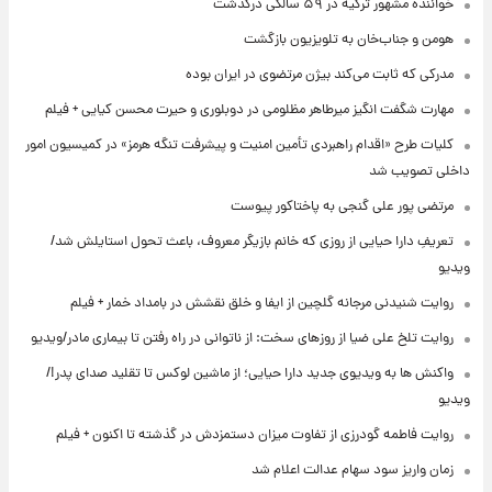
خواننده مشهور ترکیه در ۵۹ سالگی درگذشت
هومن و جناب‌خان به تلویزیون بازگشت
مدرکی که ثابت می‌کند بیژن مرتضوی در ایران بوده
مهارت شگفت انگیز میرطاهر مظلومی در دوبلوری و حیرت محسن کیایی + فیلم
کلیات طرح «اقدام راهبردی تأمین امنیت و پیشرفت تنگه هرمز» در کمیسیون امور
داخلی تصویب شد
مرتضی پور علی گنجی به پاختاکور پیوست
تعریفِ دارا حیایی از روزی که خانم بازیگر معروف، باعث تحول استایلش شد/
ویدیو
روایت شنیدنی مرجانه گلچین از ایفا و خلق نقشش در بامداد خمار + فیلم
روایت تلخ علی ضیا از روزهای سخت: از ناتوانی در راه رفتن تا بیماری مادر/ویدیو
واکنش ها به ویدیوی جدید دارا حیایی؛ از ماشین لوکس تا تقلید صدای پدر!/
ویدیو
روایت فاطمه گودرزی از تفاوت میزان دستمزدش در گذشته تا اکنون + فیلم
زمان واریز سود سهام عدالت اعلام شد