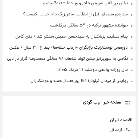
ترلان پروانه و شروین حاجی‌پور جدا شدند!/ویدیو
فال روزانه واقعی دوشنبه ۱۹ مرداد ۱۴۰۵
ستاره‌ی سینمای قبل از انقلاب، مادربزرگ دارا حیایی کیست؟
خواننده مشهور ترکیه در ۵۹ سالگی درگذشت
۱ روز پیش
محل کشف جسد حمیدرضا رجب‌زاده مشخص
پیام تسلیت پزشکیان به سیدحسن خمینی منتشر شد + متن کامل
شد
دورهمی نوستالژیک بازیگران «ارباب حلقه‌ها» بعد از ۲۳ سال + عکس
نگاهی به سورپرایز جشن تولد شاهانه 47 سالگی محمدرضا گلزار در دبی
فال روزانه واقعی دوشنبه ۱۹ مرداد ۱۴۰۵
روایتی از میدان نیلوفر؛ 163 روز بعد از حمله و موشکباران
صفحه خبر - وب گردی
اقتصاد ایران
سبک ایده آل