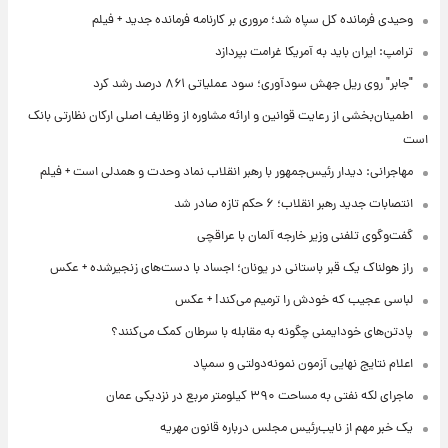
وحیدی فرمانده کل سپاه شد؛ مروری بر کارنامه فرمانده جدید + فیلم
ترامپ: ایران باید به آمریکا غرامت بپردازد
"جابر" روی ریل جهش سودآوری؛ سود عملیاتی ۸۶۱ درصد رشد کرد
اطمینان‌بخشی از رعایت قوانین و ارائه مشاوره از وظایف اصلی ارکان نظارتی بانک
است
مهاجرانی: دیدار رئیس‌جمهور با رهبر انقلاب نماد وحدت و همدلی است + فیلم
انتصابات جدید رهبر انقلاب؛ ۶ حکم تازه صادر شد
گفت‌وگوی تلفنی وزیر خارجه آلمان با عراقچی
راز هولناک یک قبر باستانی در یونان؛ اجساد با دست‌های زنجیرشده + عکس
لباسی عجیب که خودش را ترمیم می‌کند! + عکس
پادتن‌های خودایمنی چگونه به مقابله با سرطان کمک می‌کنند؟
اعلام نتایج نهایی آزمون نمونه‌دولتی و سمپاد
ماجرای لکه نفتی به مساحت ۳۹۰ کیلومتر مربع در نزدیکی عمان
یک خبر مهم از نایب‌رئیس مجلس درباره قانون مهریه