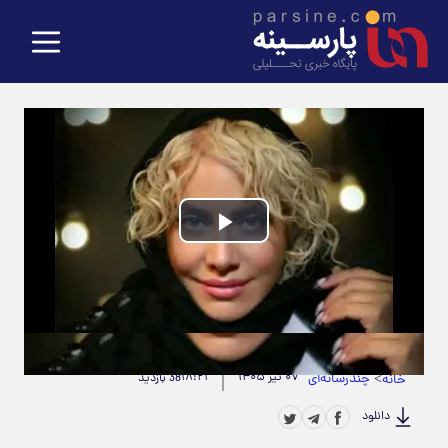
Play
Video
حجم ویدیو: 1.58M
|
مدت زمان ویدیو: 00:00:11
>
چندرسانه‌ای
۰۷ تیر ۱۴۰۵
۱۸:۲۱
خانه
38 بازدید
دانلود