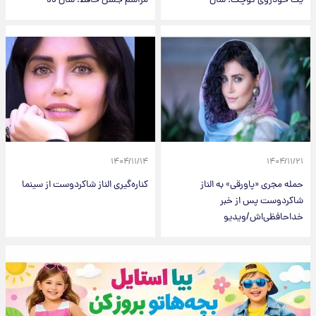
یک خودروی کوچک؛ سال
مراسم جشن حافظ؛ سال 99
۱۴۰۴/۱۱/۱۴
۱۴۰۴/۱۱/۲۱
حمله مجری «پاورقی» به الناز
کناره‌گیری الناز شاکردوست از سینما
شاکردوست پس از خبر
خداحافظی‌اش/ویدیو