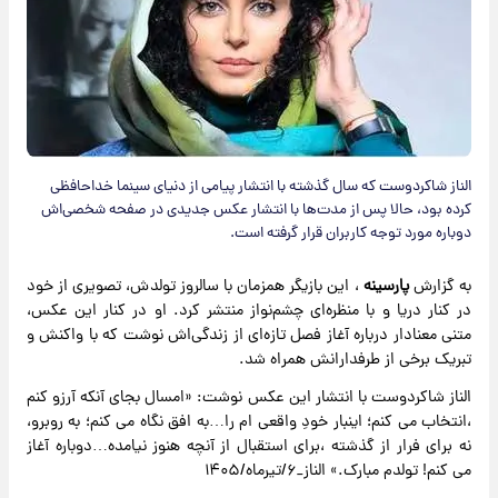
الناز شاکردوست که سال گذشته با انتشار پیامی از دنیای سینما خداحافظی
کرده بود، حالا پس از مدت‌ها با انتشار عکس جدیدی در صفحه شخصی‌اش
دوباره مورد توجه کاربران قرار گرفته است.
به گزارش
پارسینه
، این بازیگر همزمان با سالروز تولدش، تصویری از خود
در کنار دریا و با منظره‌ای چشم‌نواز منتشر کرد. او در کنار این عکس،
متنی معنادار درباره آغاز فصل تازه‌ای از زندگی‌اش نوشت که با واکنش و
تبریک برخی از طرفدارانش همراه شد.
الناز شاکردوست با انتشار این عکس نوشت: «امسال بجای آنکه آرزو کنم
،انتخاب می کنم؛ اینبار خودِ واقعی ام را…به افق نگاه می کنم؛ به روبرو،
نه برای فرار از گذشته ،برای استقبال از آنچه هنوز نیامده…دوباره آغاز
می کنم! تولدم مبارک.» الناز_۶/تیرماه/۱۴۰۵