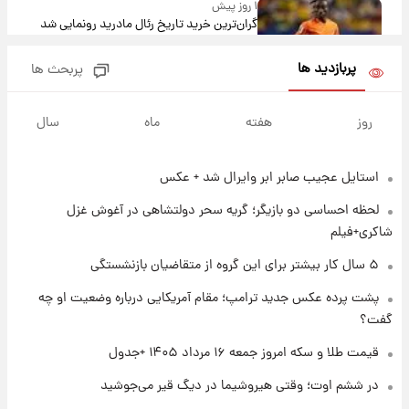
۱ روز پیش
گران‌ترین خرید تاریخ رئال مادرید رونمایی شد
پربازدید ها
پربحث ها
۱ روز پیش
پیش‌بینی بارش‌های گسترده با ورود ال‌نینو؛ کدام
روز
هفته
ماه
سال
روزها پربارش‌تر خواهند بود؟
استایل عجیب صابر ابر وایرال شد + عکس
۱ روز پیش
شماره پیراهن خریدهای جدید پرسپولیس اعلام
لحظه احساسی دو بازیگر؛ گریه سحر دولتشاهی در آغوش غزل
شد؛ تیکدری، محبی و سرگیف با اعداد ویژه
شاکری+فیلم
۱ روز پیش
۵ سال کار بیشتر برای این گروه از متقاضیان بازنشستگی
جزئیات فعال‌سازی «کیف پول ایران» اعلام
پشت پرده عکس جدید ترامپ؛ مقام آمریکایی درباره وضعیت او چه
شد+فیلم
گفت؟
۱ روز پیش
قیمت طلا و سکه امروز جمعه ۱۶ مرداد ۱۴۰۵ +جدول
تغییر تند قیمت محصولات ایران‌خودرو و سایپا
امروز پنجشنبه ۱۵ مرداد ۱۴۰۵ +جدول
در ششم اوت؛ وقتی هیروشیما در دیگ قیر می‌جوشید