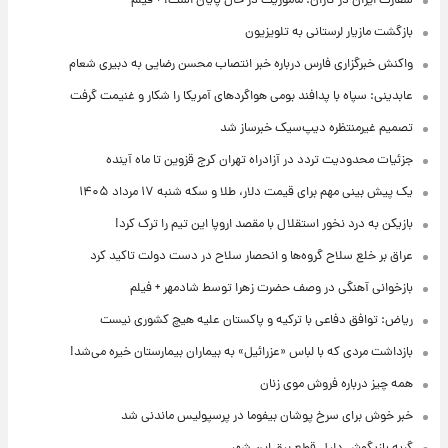
سفارت ایران در کازان: ماموریت در حال پایان است! + فیلم
بازگشت مازیار لرستانی به تلویزیون
واکنش خبرگزاری فارس درباره خبر انتصاب محسن رضایی به دبیری شعام
عابدینی: سپاه با پدافند بومی هواگردهای آمریکا را شکار و غنیمت گرفت
تصمیم غیرمنتظره دیپ‌سیک خبرساز شد
جزئیات محدودیت تردد در آزادراه تهران کرج قزوین تا ماه آینده
یک پیش ‌بینی مهم برای قیمت دلار، طلا و سکه شنبه ۱۷ مرداد ۱۴۰۵
بازیکن به درد نخور استقلال با مقصد اروپا این تیم را ترک کرد!
عراق بر خلع سلاح گروه‌ها و انحصار سلاح در دست دولت تاکید کرد
بازخوانی آهنگی در وصف حضرت زهرا توسط شادمهر + فیلم
ریاض: توافق دفاعی با ترکیه و پاکستان علیه هیچ کشوری نیست
بازداشت مردی که با لباس «عزرائیل» به بیماران بیمارستان خیره می‌شد!
همه چیز درباره فروش موی زنان
خبر خوش برای سرخ پوشان بیفوما در پرسپولیس ماندنی شد