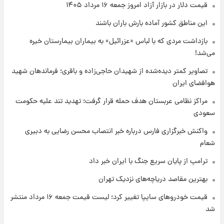
قیمت دلار در بازار آزاد امروز جمعه ۱۶ مرداد ۱۴۰۵
۱ روز پیش
این مناطق کشور آماده بارش باران باشند
قیمت طلا و سکه امروز پنجشنبه ۱۵ مرداد ۱۴۰۵
بازداشت مردی که با لباس «عزرائیل» به بیماران بیمارستان خیره
می‌شد!
۱ روز پیش
شارژ جدید کالابرگ برای سه دهک؛ جزئیات اعلام
تصاویر کمتر دیده‌شده از شهیدان حاجی‌زاده و باقری؛ فرماندهان شهید
شد
هوافضای ایران
مراکز نظامی عربستان هدف حمله قرار گرفت؛ تهدید تند علیه حکومت
سعودی
واکنش خبرگزاری فارس درباره خبر انتصاب محسن رضایی به دبیری
شعام
ترامپ از پایان سریع جنگ با ایران خبر داد
بهترین مقاصد دریاچه‌های نزدیک تهران
قیمت خودروهای سایپا تغییر کرد؛ لیست قیمت جمعه ۱۶ مرداد منتشر
شد