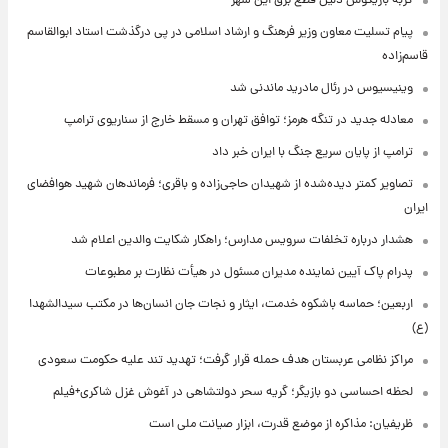
گربه بازیگوش دلیل قطع برق این شهر
پیام تسلیت معاون وزیر فرهنگ و ارشاد اسلامی در پی درگذشت استاد ابوالقاسم
قاسم‌زاده
وینیسیوس در رئال مادرید ماندنی شد
معادله جدید در تنگه هرمز؛ توافق تهران و مسقط خارج از سناریوی ترامپ
ترامپ از پایان سریع جنگ با ایران خبر داد
تصاویر کمتر دیده‌شده از شهیدان حاجی‌زاده و باقری؛ فرماندهان شهید هوافضای
ایران
هشدار درباره تخلفات سرویس مدارس؛ راهکار شکایت والدین اعلام شد
پدرام پاک آیین نماینده مدیران مسئول در هیأت نظارت بر مطبوعات
اربعین؛ حماسه باشکوه خدمت، ایثار و نجات جان انسان‌ها در مکتب سیدالشهدا
(ع)
مراکز نظامی عربستان هدف حمله قرار گرفت؛ تهدید تند علیه حکومت سعودی
لحظه احساسی دو بازیگر؛ گریه سحر دولتشاهی در آغوش غزل شاکری+فیلم
ظریفیان: مذاکره از موضع قدرت، ابزار صیانت ملی است