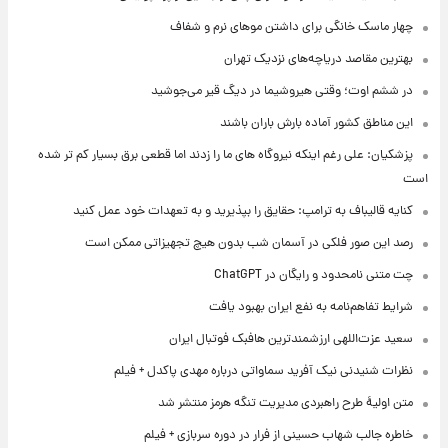
چهار ماسک خانگی برای داشتن موهای نرم و شفاف
بهترین مقاصد دریاچه‌های نزدیک تهران
در ششم اوت؛ وقتی هیروشیما در دیگ قیر می‌جوشید
این مناطق کشور آماده بارش باران باشند
پزشکیان: علی رغم اینکه نیروگاه های ما را زدند اما قطعی برق بسیار کم تر شده
است
کنایه قالیباف به ترامپ: حقایق را بپذیرید و به تعهدات خود عمل کنید
رصد این صور فلکی در آسمان شب بدون هیچ تجهیزاتی ممکن است
چت متنی نامحدود و رایگان در ChatGPT
شرایط تفاهم‌نامه به نفع ایران بهبود یافت
سعید عزت‌اللهی ارزشمندترین هافبک فوتبال ایران
نظرات شنیدنی نیک آفرید سماواتی درباره مهدی پاکدل + فیلم
متن اولیۀ طرح راهبردی مدیریت تنگه هرمز منتشر شد
خاطره جالب شهاب حسینی از فرار در دوره سربازی + فیلم