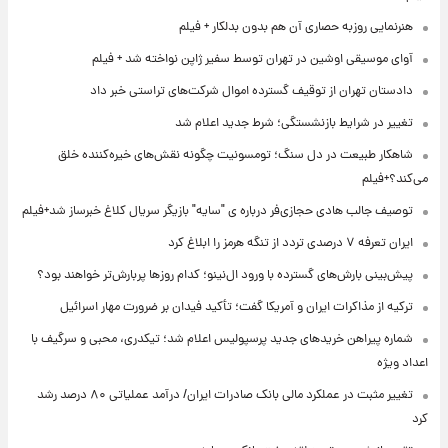
هنرنمایی روزبه حصاری آن هم بدون بدلکار + فیلم
آوای موسیقی اوشین در تهران توسط سفیر ژاپن نواخته شد + فیلم
دادستان تهران از توقیف گسترده اموال شرکت‌های تراستی خبر داد
تغییر در شرایط بازنشستگی؛ شرط جدید اعلام شد
شاهکار طبیعت در دل سنگ؛ تومسونیت چگونه نقش‌های خیره‌کننده خلق
می‌کند؟+فیلم
توصیف جالب هادی حجازی‌فر درباره ی "سایه" بازیگر سریال کلاغ خبرساز شد+فیلم
ایران تعرفه ۷ درصدی تردد از تنگه هرمز را ابلاغ کرد
پیش‌بینی بارش‌های گسترده با ورود ال‌نینو؛ کدام روزها پربارش‌تر خواهند بود؟
ترکیه از مذاکرات ایران و آمریکا گفت؛ تأکید فیدان بر ضرورت مهار اسرائیل
شماره پیراهن خریدهای جدید پرسپولیس اعلام شد؛ تیکدری، محبی و سرگیف با
اعداد ویژه
تغییر مثبت در عملکرد مالی بانک صادرات ایران/ درآمد عملیاتی ۸۰ درصد رشد
کرد