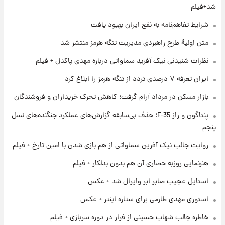
سیگنال‌های جدید برای بازار طلا؛ پیش‌بینی
شد+فیلم
قیمت سکه و طلا فردا
شرایط تفاهم‌نامه به نفع ایران بهبود یافت
۱ روز پیش
متن اولیۀ طرح راهبردی مدیریت تنگه هرمز منتشر شد
فال حافظ پنجشنبه ۱۵ مرداد ماه ۱۴۰۵
نظرات شنیدنی نیک آفرید سماواتی درباره مهدی پاکدل + فیلم
ایران تعرفه ۷ درصدی تردد از تنگه هرمز را ابلاغ کرد
۱ روز پیش
بازار مسکن در مرداد آرام گرفت؛ کاهش تحرک خریداران و فروشندگان
فال قهوه روزانه پنجشنبه ۱۵ مرداد ماه ۱۴۰۵
پنتاگون و راز F-35؛ حذف بی‌سابقه گزارش‌های عملکرد جنگنده‌های نسل
پنجم
۱ روز پیش
فال روزانه واقعی پنجشنبه ۱۵ مرداد ۱۴۰۵
روایت جالب نیک آفرین سماواتی از هم بازی شدن با امین تارخ + فیلم
هنرنمایی روزبه حصاری آن هم بدون بدلکار + فیلم
استایل عجیب صابر ابر وایرال شد + عکس
استوری مهدی طارمی برای ستاره اینتر + عکس
خاطره جالب شهاب حسینی از فرار در دوره سربازی + فیلم