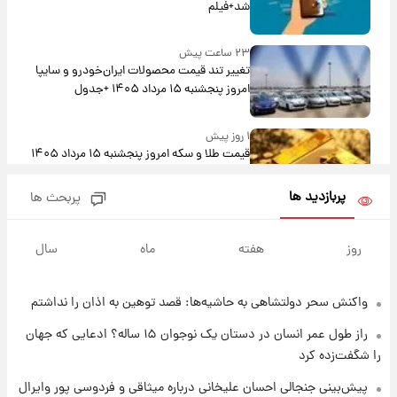
شد+فیلم
۲۳ ساعت پیش
تغییر تند قیمت محصولات ایران‌خودرو و سایپا
امروز پنجشنبه ۱۵ مرداد ۱۴۰۵ +جدول
۱ روز پیش
قیمت طلا و سکه امروز پنجشنبه ۱۵ مرداد ۱۴۰۵
پربازدید ها
پربحث ها
۱ روز پیش
شارژ جدید کالابرگ برای سه دهک؛ جزئیات اعلام
روز
هفته
ماه
سال
شد
واکنش سحر دولتشاهی به حاشیه‌ها: قصد توهین به اذان را نداشتم
۱ روز پیش
شرایط تازه فروش اقساطی سایپا اعلام شد؛
راز طول عمر انسان در دستان یک نوجوان ۱۵ ساله؟ ادعایی که جهان
شاهین، کوییک، اطلس، سهند و ساینا با اقساط
را شگفت‌زده کرد
بلندمدت + جدول
۱ روز پیش
پیش‌بینی جنجالی احسان علیخانی درباره میثاقی و فردوسی پور وایرال