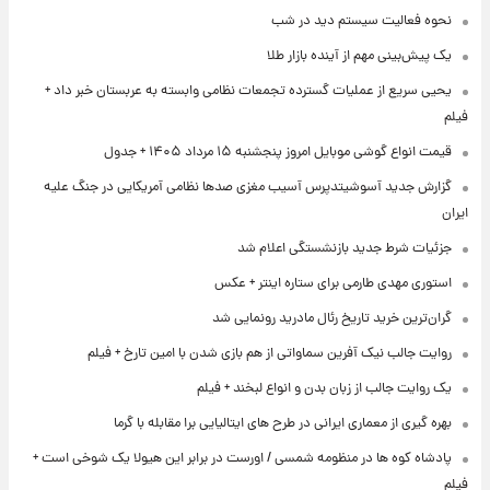
نحوه فعالیت سیستم دید در شب
یک پیش‌بینی مهم از آینده بازار طلا
یحیی سریع از عملیات گسترده تجمعات نظامی وابسته به عربستان خبر داد +
فیلم
قیمت انواع گوشی موبایل امروز پنجشنبه ۱۵ مرداد ۱۴۰۵ + جدول
گزارش جدید آسوشیتدپرس آسیب مغزی صدها نظامی آمریکایی در جنگ علیه
ایران
جزئیات شرط جدید بازنشستگی اعلام شد
استوری مهدی طارمی برای ستاره اینتر + عکس
گران‌ترین خرید تاریخ رئال مادرید رونمایی شد
روایت جالب نیک آفرین سماواتی از هم بازی شدن با امین تارخ + فیلم
یک روایت جالب از زبان بدن و انواع لبخند + فیلم
بهره گیری از معماری ایرانی در طرح های ایتالیایی برا مقابله با گرما
پادشاه کوه ها در منظومه شمسی / اورست در برابر این هیولا یک شوخی است +
فیلم