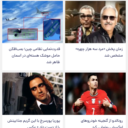
زمان پخش «مرد سه هزار چهره»
قدرت‌نمایی نظامی چین؛ بمب‌افکن
مشخص شد
حامل موشک هسته‌ای در آسمان
ظاهر شد
رونالدو از گنجینه خودروهای
پوریا پورسرخ با این گریم جذابیتش
لوکسش رونمایی کرد
را از دست داد + عکس