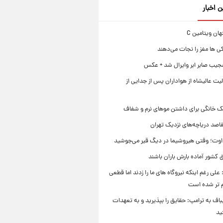
ن اخبار
ی ها مغز را نجات می‌دهند
جیب صابر ابر وایرال شد + عکس
ت عالیشاه از هواداران پس از جدایی از
ک خانگی برای داشتن موهای نرم و شفاف
قاصد دریاچه‌های نزدیک تهران
وت؛ وقتی هیروشیما در دیگ قیر می‌جوشید
 کشور آماده بارش باران باشند
علی رغم اینکه نیروگاه های ما را زدند اما قطعی
م تر شده است
یباف به ترامپ: حقایق را بپذیرید و به تعهدات
ید