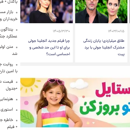
پاکدل + فی
بازار مس
خریداران و
۱۴۰۵/۳/۳۰
۱۴۰۳/۱۰/۱۵
عملکرد جنگ
طلاق میلیاردی؛ پایان زندگی
چرا فیلم جدید آنجلینا جولی
متن اولی
مشترک آنجلینا جولی با برد
برای او تا این حد شخصی و
شد
پیت
احساسی است؟
روایت ج
با امین تار
+جدول
هنرنمایی
استوری م
خاطره جا
+ فیلم