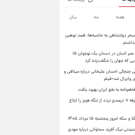
پربحث ها
فال قهوه روزانه پنجشنبه ۱۵ مرداد
ماه ۱۴۰۵
هفته
ماه
سال
۱ روز پیش
فال روزانه واقعی پنجشنبه ۱۵
مرداد ۱۴۰۵
حر دولتشاهی به حاشیه‌ها: قصد توهین
۱ روز پیش
نداشتم
ارزش سهام عدالت برای امروز
چهارشنبه ۱۴ مرداد + جدول
راز طول عمر انسان در دستان یک نوجوان ۱۵
یی که جهان را شگفت‌زده کرد
۱ روز پیش
آغاز طرح جدید فروش مشارکت در
 جنجالی احسان علیخانی درباره میثاقی و
تولید سایپا؛ نام خودرو، مبلغ پیش
 وایرال شد+فیلم
پرداخت و زمان تحویل | سود
مشارکت چند درصد است؟
اهم‌نامه به نفع ایران بهبود یافت
ایران تعرفه ۷ درصدی تردد از تنگه هرمز را ابلاغ
سکه امروز پنجشنبه ۱۵ مرداد ۱۴۰۵
یدنی نیک آفرید سماواتی درباره مهدی