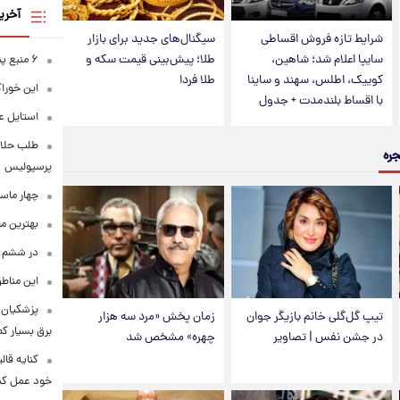
آخری
شرایط تازه فروش اقساطی
سیگنال‌های جدید برای بازار
سایپا اعلام شد؛ شاهین،
طلا؛ پیش‌بینی قیمت سکه و
۶ منبع پنهان ویتامین C
کوییک، اطلس، سهند و ساینا
طلا فردا
این خوراک
با اقساط بلندمدت + جدول
استایل ع
طلب حلالی
جره
پرسپولیس
چهار ماس
بهترین م
در ششم ا
این مناطق
پزشکیان: 
تیپ گل‌گلی خانم بازیگر جوان
زمان پخش «مرد سه هزار
برق بسیار ک
در جشن نفس | تصاویر
چهره» مشخص شد
کنایه قال
خود عمل کن