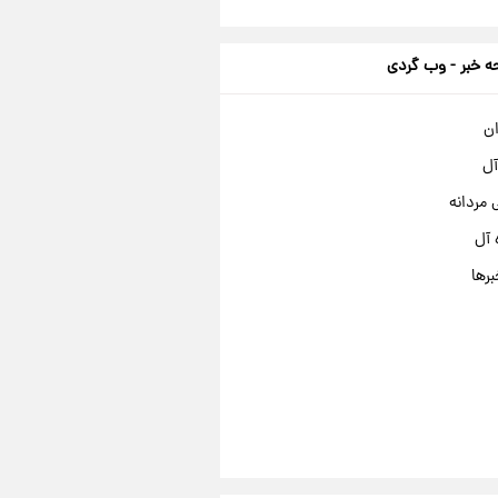
 خبر - وب گردی
ان
آل
مردانه
 آل
برها