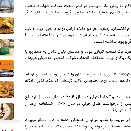
اکثر تا پایان ماه سپتامبر در لندن تحت سوگند شهادت دهند.
ضار «یوری شفلر»، مالک استولی گروپ، نیز در جلسه‌ای دیگر
م تاکستان، رضایت هر دو مالک الزامی بوده یا خیر. پیت تأکید
ک بدون موافقت دیگری حق فروش سهم خود را نداشته است. اما
هرگز وجود نداشته است.
صرفا یک تصمیم تجاری بوده و هدفش پایان دادن به همکاری با
، وکلای پیت معتقدند انتخاب شرکت استولی به‌عنوان خریدار،
رده‌اند که یوری شفلر از منتقدان ولادیمیر پوتین است و ارتباط
کننده است. آن‌ها همچنین تأکید کرده‌اند که حکم اخیر دادگاه
این پرونده سال‌ها پس از جدایی پرتنش این زوج ادامه دارد. برد پیت و آنجلینا جولی در سال ۲۰۱۴ در شاتو میراوال ازدواج
کردند و این ملک ارزش نمادین زیادی برای هر دو داشت. پس از درخواست طلاق جولی در سال ۲۰۱۶، اختلافات آن‌ها از
 گسترش یافت.
ی شد، اما دعوای حقوقی مربوط به شاتو میراوال همچنان ادامه دارد و انتظار می‌رود
در سال ۲۰۲۷ برگزار شود. هر دو طرف همچنان بر مواضع خود پافشاری می‌کنند؛ پیت این حکم را
پربا