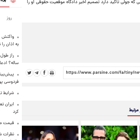
 که جولی تأکید دارد تصمیم اخیر دادگاه موقعیت حقوقی او را
روز
واکنش س
به اذان را 
ساله؟ ادعا
پیش‌بینی
فردوسی پور
شرایط تف
 مرتبط
کرد
قیمت طلا و 
نظرات شن