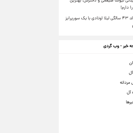
دنی نیوشا ضیغمی و دخترش؛ بهترین
 دارم!
جشن تولد ۴۳ سالگی لیلا اوتادی با یک سورپرایز
 خبر - وب گردی
ان
آل
مردانه
 آل
برها