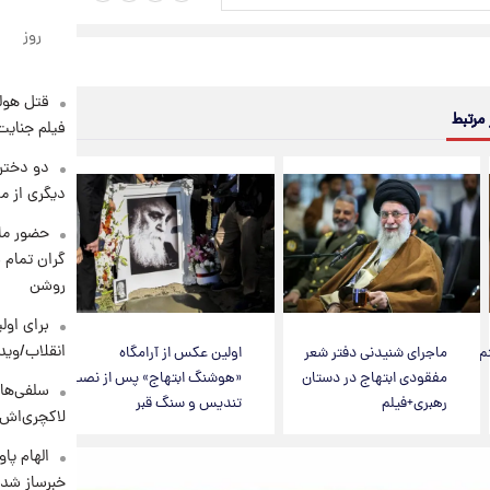
روز
قتل هول
 مرتبط
فیلم جنایت
دو دختر 
دیگری از م
حضور ماز
گران تمام ش
روشن
برای اولی
انقلاب/وید
م
ماجرای شنیدنی دفتر شعر
اولین عکس از آرامگاه
مفقودی ابتهاج در دستان
«هوشنگ ابتهاج» پس از نصب
سلفی‌های
رهبری+فیلم
تندیس و سنگ قبر
لاکچری‌اش 
الهام پا
خبرساز شد!