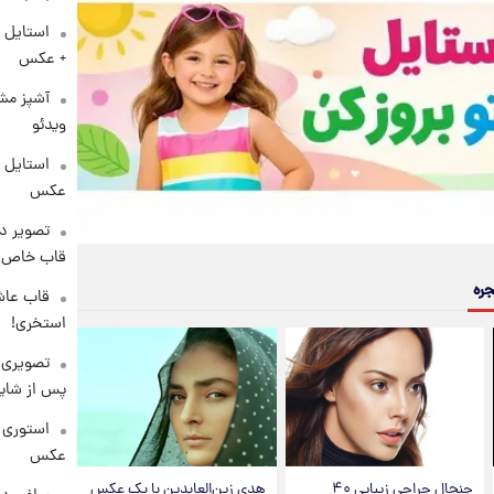
استایل 
+ عکس
آشپز مشه
ویدئو
عکس
تصویر دی
قاب خاص 
جره
قاب عاش
استخری!
تصویری 
پس از شای
استوری 
عکس
جنجال جراحی زیبایی ۴۰
هدی زین‌العابدین با یک عکس