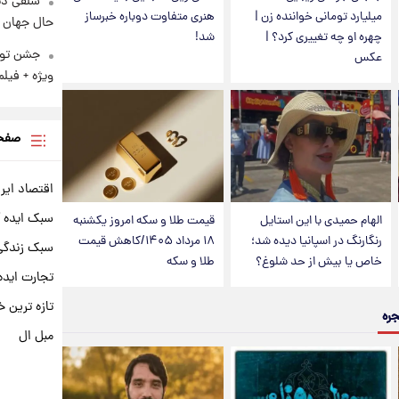
سلفی دی
میلیارد تومانی خواننده زن |
هنری متفاوت دوباره خبرساز
حال جهان را
چهره او چه تغییری کرد؟ |
شد!
عکس
ویژه + فیلم
صفحه
اقتصاد ایر
سبک ایده 
الهام حمیدی با این استایل
قیمت طلا و سکه امروز یکشنبه
رنگارنگ در اسپانیا دیده شد؛
۱۸ مرداد ۱۴۰۵/کاهش قیمت
سبک زندگی 
خاص یا بیش از حد شلوغ؟
طلا و سکه
تجارت ایده
تازه ترین خ
جره
مبل ال