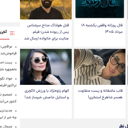
فال روزانه واقعی یکشنبه ۱۸
قتل هولناک مداح سرشناس
مرداد ۱۴۰۵
پس از ربوده شدن؛ فیلم
آخری
جنایت برای خانواده ارسال شد
عراقچی:ا
فراموش‌شد
پست احسا
ماهچهره خل
جواد نکون
تراکتور+فیلم
قاب عاشقانه و پست متفاوت
الهام پاوه‌نژاد با ورزش لاکچری
همسر شاهرخ استخری!
و استایل خاصش خبرساز شد!
کشور می‌آید
جدیدترین
چه خبر از ا
ل نظر