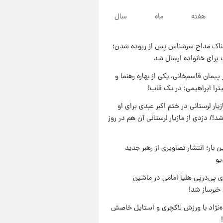
۲۲ ساعت پیش
هفته
ماه
سال
لحظه برخورد رعد و برق به
ساختمان مرکز تجارت جهانی در
آمریکا + فیلم
ناک مداح سرشناس پس از ربوده شدن؛
۲۳ ساعت پیش
 برای خانواده ارسال شد
برای اولین بار؛ انتشار تصاویری از
رهبر جدید انقلاب/ویدیو
پیمان قاسم‌خانی، یکی از بهاره رهنما و
یترا ابراهیمی؛ در یک قاب!
۲۳ ساعت پیش
تصاویر عمامه بستن به شیوه
یار لرستانی در ختم اکبر عبدی برای او
خاتمی/ویدیو
د!/ دزدی از مازیار لرستانی آن هم در روز
ن بار؛ انتشار تصاویری از رهبر جدید
یو
 پی‌درپی هلیا امامی در ماشین
خبرساز شد!
وه‌نژاد با ورزش لاکچری و استایل خاصش