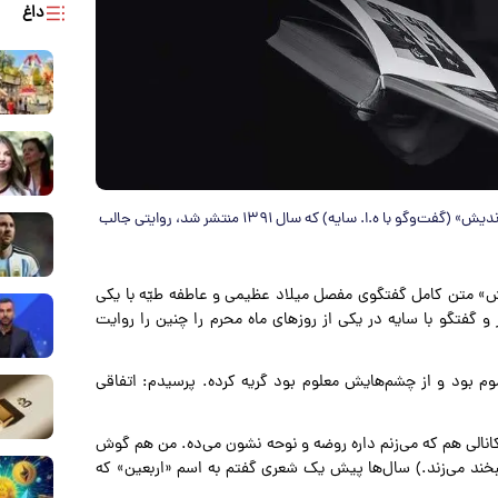
داغ
زنده‌یاد هوشنگ ابتهاج ملقب به سایه در بخشی از کتاب «پیر پرنیان‌اندیش» (گفت‌وگو با ه.ا. سایه) که سال ۱۳۹۱ منتشر شد، روایتی جالب
ندیش» متن کامل گفتگوی مفصل میلاد عظیمی و عاطفه طیّه با یکی
و گفتگو با سایه در یکی از روزهای ماه محرم را چنین را روایت
وم بود و از چشم‌هایش معلوم بود گریه کرده. پرسیدم: اتفاقی
انالی هم که می‌زنم داره روضه و نوحه نشون می‌ده. من هم گوش
 (لبخند می‌زند.) سال‌ها پیش یک شعری گفتم به اسم «اربعین» که