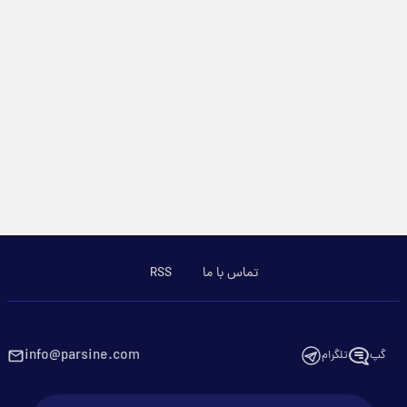
تماس با ما
RSS
info@parsine.com
گپ
تلگرام