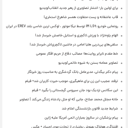
برای اولین بار؛ انتشار تصاویری از رهبر جدید انقلاب/ویدیو
قاب عاشقانه و پست متفاوت همسر شاهرخ استخری!
رونمایی خودرو IM LS۹ توسط نیکا موتور ، لوکس ترین شاسی بلند EREV در ایران
الهام پاوه‌نژاد با ورزش لاکچری و استایل خاصش خبرساز شد!
سلفی‌های پی‌درپی هلیا امامی در ماشین لاکچری‌اش خبرساز شد!
خط مقدم نابرابر روایت‌ها؛ مصائب دفاع از حریم افکار عمومی
تصاویر عمامه بستن به شیوه خاتمی/ویدیو
پیام دکتر بیگدلی، مدیرعامل بانک گردشگری به مناسبت روز خبرنگار
ترفند عجیب این زن برای ماهیگیری، موجب حیرت کاربران شد+ فیلم
این سکانس نزدیک بود جان سیروس گرجستانی را بگیرد + فیلم
خانه مجلل محمد صلاح، جایی که او مثل پادشاه زندگی می‌کند | تصاویر
شرایط جدید قانون بازنشستگی اعلام شد
پیام پزشکیان در سالروز بمباران اتمی آمریکا علیه ژاپن
افشاگری هولناک بهنوش بختیاری از تجارت موی اجساد + عکس