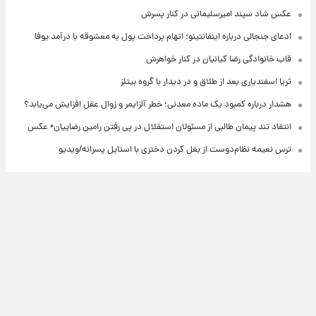
عکس شاد سپند امیرسلیمانی در کنار پسرش
ادعای جنجالی درباره اینفانتینو؛ اتهام پرداخت پول به معشوقه با درآمد یوفا
قاب خانوادگی رضا کیانیان در کنار خواهرش
ثریا اسفندیاری بعد از طلاق و در دیدار با گروه بیتلز
هشدار درباره کمبود یک ماده معدنی؛ خطر آلزایمر و زوال عقل افزایش می‌یابد؟
انتقاد تند پیمان طالبی از مسئولان استقلال در پی رفتن رامین رضاییان+ عکس
ترس نعیمه نظام‌دوست از بغل کردن دختری با استایل پسرانه/ویدیو