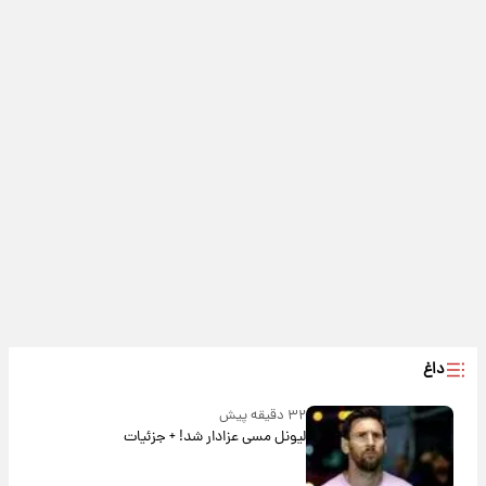
داغ
۳۲ دقیقه پیش
لیونل مسی عزادار شد! + جزئیات