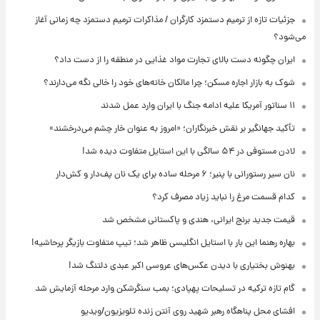
جزئیات تازه از ترمیم دستمزد کارگران / مذاکرات ترمیم دستمزد چه زمانی آغاز
می‌شود؟
ایران چگونه دست بالای تجارت مواد غذایی در منطقه را از دست داد؟
شوک به بازار اجاره مسکن؛ چرا مالکان خانه‌های خود را خالی نگه می‌دارند؟
۱۱ سناتور آمریکا علیه ادامه جنگ با ایران وارد عمل شدند
تأکید جهانگیر بر نقش خبرنگاران؛ «امروز به عنوان خار چشم می‌درخشند»
لادن مستوفی در ۵۴ سالگی با این استایل متفاوت دیده شد!
نان سیر رستورانی با پنیر؛ ۶ مرحله ساده برای یک نان پف‌دار و کش‌دار
کدام قسمت مرغ را نباید زیاد مصرف کرد؟
قیمت جدید برنج ایرانی، هندی و پاکستانی مشخص شد
بهاره رهنما این بار با استایل انگلیسی ظاهر شد؛ تیپ متفاوت بازیگر پرحاشیه!
بهنوش بختیاری با دیدن عکس‌های عروسی اکبر عبدی دلتنگ شد!
گام تازه ترکیه در تسلیحات پهپادی؛ بمب سنگرشکن وارد مرحله آزمایش شد
افشای محل پناهگاه‌ رهبر شهید روی آنتن زنده تلویزیون/ویدیو