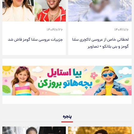
۱۴۰۴/۶/۲۶
۱۴۰۴/۷/۶
لحظاتی خاص از عروسی لاکچری سلنا
جزییات عروسی سلنا گومز فاش شد
گومز و بنی بلانکو + تصاویر
پنجره