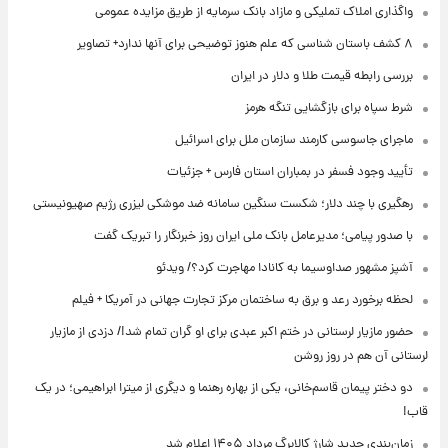
واگذاری املاک تملیکی و مازاد بانک سرمایه از طریق مزایده عمومی
۸ کشف باستان شناسی که علم هنوز توضیحی برای آنها ندارد+ تصاویر
بررسی رابطه قیمت طلا و دلار در ایران
شرط سپاه برای بازگشایی تنگه هرمز
ماجرای جاسوسی کارمند سازمان ملل برای اسرائیل
تأیید وجود فسفر در بمباران استان فارس + جزئیات
رهگیری با چند دلار؛ شکست سنگین سامانه ضد موشکی لیزری رژیم صهیونیستی
با صدور پیامی؛ مدیرعامل بانک ملی ایران روز خبرنگار را تبریک گفت
آشپز مشهور صداوسیما به کانادا مهاجرت کرد؟/ ویدئو
لحظه برخورد رعد و برق به ساختمان مرکز تجارت جهانی در آمریکا + فیلم
حضور مازیار لرستانی در ختم اکبر عبدی برای او گران تمام شد!/ دزدی از مازیار
لرستانی آن هم در روز روشن
دو دختر پیمان قاسم‌خانی، یکی از بهاره رهنما و دیگری از میترا ابراهیمی؛ در یک
قاب!
زمان‌بندی جدید شارژ کالابرگ مرداد ۱۴۰۵ اعلام شد