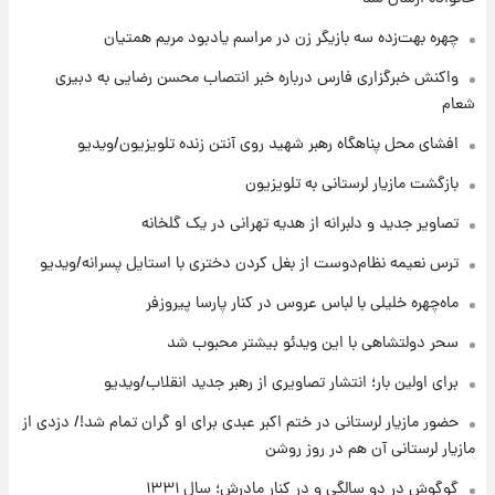
شوید+ فیلم
چهره بهت‌زده سه بازیگر زن در مراسم یادبود مریم همتیان
۸ ساعت پیش
واکنش خبرگزاری فارس درباره خبر انتصاب محسن رضایی به دبیری
قیمت طلا ۱۸عیار امروز شنبه ۱۷ مرداد ۱۴۰۵
شعام
+جدول
افشای محل پناهگاه‌ رهبر شهید روی آنتن زنده تلویزیون/ویدیو
۹ ساعت پیش
بازگشت مازیار لرستانی به تلویزیون
قیمت محصولات ایران‌خودرو و سایپا امروز شنبه
۱۷ مرداد ۱۴۰۵
تصاویر جدید و دلبرانه از هدیه تهرانی در یک گلخانه
ترس نعیمه نظام‌دوست از بغل کردن دختری با استایل پسرانه/ویدیو
۲۲ ساعت پیش
ماه‌چهره خلیلی با لباس عروس در کنار پارسا پیروزفر
یک پیش ‌بینی مهم برای قیمت دلار، طلا و سکه
شنبه ۱۷ مرداد ۱۴۰۵
سحر دولتشاهی با این ویدئو بیشتر محبوب شد
برای اولین بار؛ انتشار تصاویری از رهبر جدید انقلاب/ویدیو
۲۳ ساعت پیش
بازیکن به درد نخور استقلال با مقصد اروپا این
حضور مازیار لرستانی در ختم اکبر عبدی برای او گران تمام شد!/ دزدی از
تیم را ترک کرد!
مازیار لرستانی آن هم در روز روشن
گوگوش در دو سالگی و در کنار مادرش؛ سال ۱۳۳۱