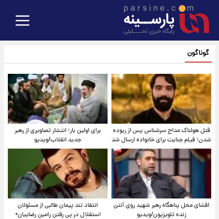
گوناگون
قتل هولناک مداح سرشناس پس از ربوده
برای اولین بار؛ انتشار تصاویری از رهبر
شدن؛ فیلم جنایت برای خانواده ارسال شد
جدید انقلاب/ویدیو
افشای محل پناهگاه‌ رهبر شهید روی آنتن
انتقاد تند پیمان طالبی از مسئولان
زنده تلویزیون/ویدیو
استقلال در پی رفتن رامین رضاییان+