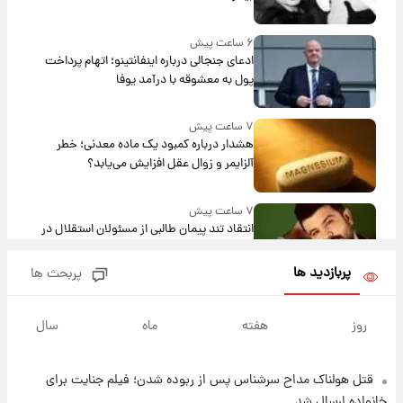
۶ ساعت پیش
ادعای جنجالی درباره اینفانتینو؛ اتهام پرداخت
پول به معشوقه با درآمد یوفا
۷ ساعت پیش
هشدار درباره کمبود یک ماده معدنی؛ خطر
آلزایمر و زوال عقل افزایش می‌یابد؟
۷ ساعت پیش
انتقاد تند پیمان طالبی از مسئولان استقلال در
پی رفتن رامین رضاییان+ عکس
پربازدید ها
پربحث ها
۷ ساعت پیش
قیمت گوشت گوساله و گوسفند امروز شنبه ۱۷
روز
هفته
ماه
سال
مرداد ۱۴۰۵ +جدول
قتل هولناک مداح سرشناس پس از ربوده شدن؛ فیلم جنایت برای
۸ ساعت پیش
با قدرتمندترین و بادوام ترین تانک جهان آشنا
خانواده ارسال شد