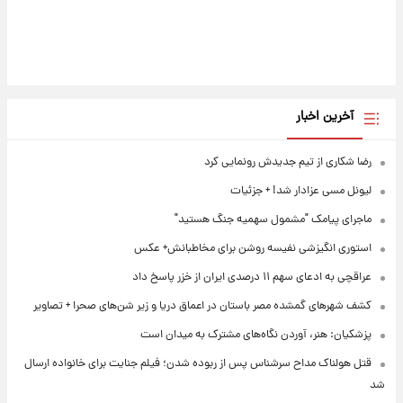
آخرین اخبار
رضا شکاری از تیم جدیدش رونمایی کرد
لیونل مسی عزادار شد! + جزئیات
ماجرای پیامک "مشمول سهمیه جنگ هستید"
استوری انگیزشی نفیسه روشن برای مخاطبانش+ عکس
عراقچی به ادعای سهم ۱۱ درصدی ایران از خزر پاسخ داد
کشف شهرهای گمشده مصر باستان در اعماق دریا و زیر شن‌های صحرا + تصاویر
پزشکیان: هنر، آوردن نگاه‌های مشترک به میدان است
قتل هولناک مداح سرشناس پس از ربوده شدن؛ فیلم جنایت برای خانواده ارسال
شد