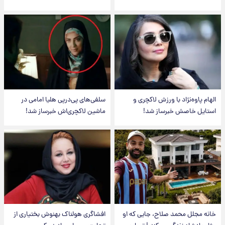
الهام پاوه‌نژاد با ورزش لاکچری و
سلفی‌های پی‌درپی هلیا امامی در
استایل خاصش خبرساز شد!
ماشین لاکچری‌اش خبرساز شد!
خانه مجلل محمد صلاح، جایی که او
افشاگری هولناک بهنوش بختیاری از