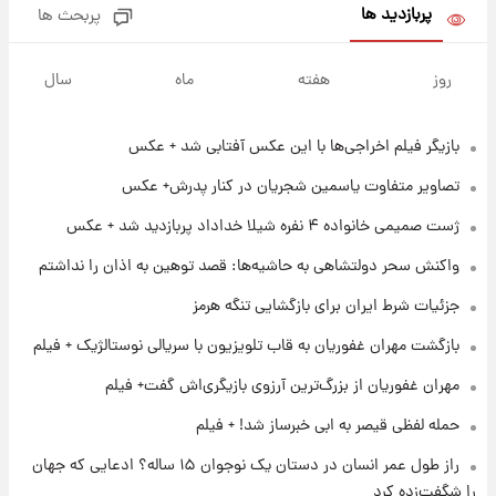
بلندمدت + جدول
پربازدید ها
پربحث ها
۱ روز پیش
سیگنال‌های جدید برای بازار طلا؛ پیش‌بینی
روز
هفته
ماه
سال
قیمت سکه و طلا فردا
بازیگر فیلم اخراجی‌ها با این عکس آفتابی شد + عکس
۱۷ ساعت پیش
فال حافظ پنجشنبه ۱۵ مرداد ماه ۱۴۰۵
تصاویر متفاوت یاسمین شجریان در کنار پدرش+ عکس
ژست صمیمی خانواده ۴ نفره شیلا خداداد پربازدید شد + عکس
۱۸ ساعت پیش
واکنش سحر دولتشاهی به حاشیه‌ها: قصد توهین به اذان را نداشتم
فال قهوه روزانه پنجشنبه ۱۵ مرداد ماه ۱۴۰۵
جزئیات شرط ایران برای بازگشایی تنگه هرمز
بازگشت مهران غفوریان به قاب تلویزیون با سریالی نوستالژیک + فیلم
۱۹ ساعت پیش
فال روزانه واقعی پنجشنبه ۱۵ مرداد ۱۴۰۵
مهران غفوریان از بزرگ‌ترین آرزوی بازیگری‌اش گفت+ فیلم
حمله لفظی قیصر به ابی خبرساز شد! + فیلم
۱ روز پیش
راز طول عمر انسان در دستان یک نوجوان ۱۵ ساله؟ ادعایی که جهان
ارزش سهام عدالت برای امروز چهارشنبه ۱۴ مرداد
را شگفت‌زده کرد