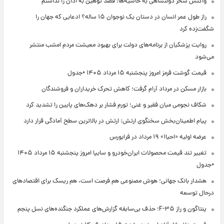
واکنش سحر دولتشاهی به حاشیه‌ها: قصد توهین به اذان را نداشتم
راز طول عمر انسان در دستان یک نوجوان ۱۵ ساله؟ ادعایی که جهان را
شگفت‌زده کرد
روایت پزشکیان از برنامه‌های دولت برای بهبود معیشت مردم امشب منتشر
می‌شود
قیمت گوشت قرمز امروز پنجشنبه ۱۵ مرداد ۱۴۰۵ +جدول
بازار مسکن در مرداد آرام گرفت؛ کاهش تحرک خریداران و فروشندگان
شکاف نجومی میان فقیر و غنی؛ تورم فشار بر دهک‌های پایین را تشدید کرد
پیام اطمینان‌بخش سخنگوی ارتش: ارتش در بالاترین سطح آمادگی قرار دارد
عرضه اولیه «احیا۱» ۱۹ مرداد در فرابورس
تغییر تند قیمت محصولات ایران‌خودرو و سایپا امروز پنجشنبه ۱۵ مرداد ۱۴۰۵
+جدول
هشدار بانک جهانی؛ هوش مصنوعی هم فرصت است، هم ریسک برای اقتصادهای
درحال توسعه
پنتاگون و راز F-۳۵؛ حذف بی‌سابقه گزارش‌های عملکرد جنگنده‌های نسل پنجم