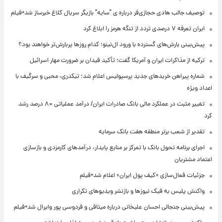
توصیف جالب هادی حجازی‌فر درباره ی "سایه" بازیگر سریال کلاغ خبرساز شد+فیلم
ایران تعرفه ۷ درصدی تردد از تنگه هرمز را ابلاغ کرد
پیش‌بینی بارش‌های گسترده با ورود ال‌نینو؛ کدام روزها پربارش‌تر خواهند بود؟
ترکیه از مذاکرات ایران و آمریکا گفت؛ تأکید فیدان بر ضرورت مهار اسرائیل
شماره پیراهن خریدهای جدید پرسپولیس اعلام شد؛ تیکدری، محبی و سرگیف با
اعداد ویژه
تغییر مثبت در عملکرد مالی بانک صادرات ایران/ درآمد عملیاتی ۸۰ درصد رشد
کرد
تقدیر از شعب برتر منطقه هفت بانک سرمایه
اجرای برنامه تحول بانک با تمرکز بر منابع پایدار، درآمدهای کارمزدی و بازسازی
اعتماد مشتریان
جزئیات فعال‌سازی «کیف پول ایران» اعلام شد+فیلم
واکنش پلیس به فیک نیوزها و بازنشر ویدیوهای تکراری
پیش‌بینی جنجالی احسان علیخانی درباره میثاقی و فردوسی پور وایرال شد+فیلم