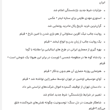
ایران
جزئیات شرط جدید بازنشستگی اعلام شد
استوری مهدی طارمی برای ستاره اینتر + عکس
گران‌ترین خرید تاریخ رئال مادرید رونمایی شد
روایت جالب نیک آفرین سماواتی از هم بازی شدن با امین تارخ + فیلم
یک روایت جالب از زبان بدن و انواع لبخند + فیلم
بهره گیری از معماری ایرانی در طرح های ایتالیایی برا مقابله با گرما
پادشاه کوه ها در منظومه شمسی / اورست در برابر این هیولا یک شوخی است +
فیلم
هنرنمایی روزبه حصاری آن هم بدون بدلکار + فیلم
آوای موسیقی اوشین در تهران توسط سفیر ژاپن نواخته شد + فیلم
دادستان تهران از توقیف گسترده اموال شرکت‌های تراستی خبر داد
تغییر در شرایط بازنشستگی؛ شرط جدید اعلام شد
شاهکار طبیعت در دل سنگ؛ تومسونیت چگونه نقش‌های خیره‌کننده خلق
می‌کند؟+فیلم