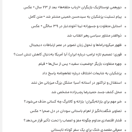
دورهمی نوستالژیک بازیگران «ارباب حلقه‌ها» بعد از ۲۳ سال + عکس
پیام تسلیت پزشکیان به سیدحسن خمینی منتشر شد + متن کامل
استایل متفاوت و جسورانه تینا آخوندتبار در ۳۹ سالگی + عکس
ذوالقدر مشاور سیاسی رهبر انقلاب شد
ظهور میکرودراماها و تحول زبان تصویر در عصر ارتباطات دیجیتال
فوری؛ تصمیم تازه ترامپ درباره ایران/ آیا آمریکا به‌دنبال کاهش تنش است؟
چهره متفاوت بازیگر «وضعیت سفید» پس از سال‌ها + فیلم
پزشکیان به شایعات اختلاف درباره تفاهم‌نامه پاسخ داد
استقلال و تراکتور در آستانه آسیا؛ مشکل بزرگ میزبانی حل نشد
محل کشف جسد حمیدرضا رجب‌زاده مشخص شد
خبر مهم برای یارانه‌بگیران؛ یارانه و کالابرگ چه کسانی حذف می‌شود؟
تصاویر شگفت‌انگیز از اهرام باستانی سودان در دل صحرا + عکس
فشار اقتصادی مداوم چگونه مغز و اعصاب را تحت تأثیر قرار می‌دهد؟
معرفی مقصدی خنک برای یک سفر کوتاه تابستانی