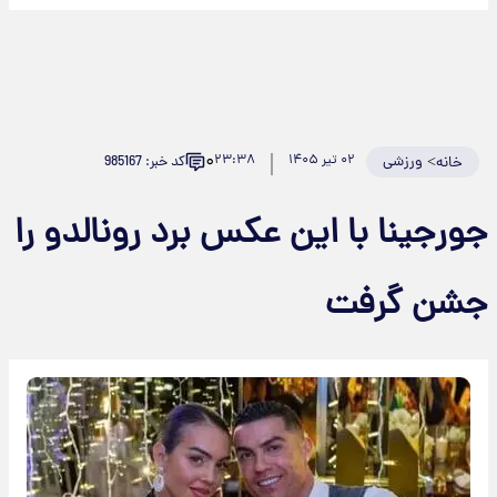
۰
>
ورزشی
۰۲ تیر ۱۴۰۵
۲۳:۳۸
کد خبر: 985167
خانه
ورجینا با این عکس برد رونالدو را
شن گرفت