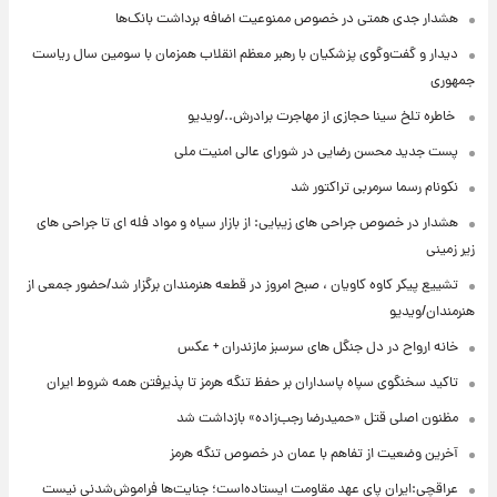
هشدار جدی همتی در خصوص ممنوعیت اضافه ‌برداشت بانک‌ها
دیدار و گفت‌وگوی پزشکیان با رهبر معظم انقلاب همزمان با سومین سال ریاست
جمهوری
⁨ خاطره تلخ سینا حجازی از مهاجرت برادرش../ویدیو
پست جدید محسن رضایی در شورای عالی امنیت ملی
نکونام رسما سرمربی تراکتور شد
هشدار در خصوص جراحی های زیبایی: از بازار سیاه و مواد فله ای تا جراحی های
زیر زمینی
تشییع پیکر کاوه کاویان ، صبح امروز در قطعه هنرمندان برگزار شد/حضور جمعی از
هنرمندان/ویدیو
خانه ارواح در دل جنگل های سرسبز مازندران + عکس
تاکید سخنگوی سپاه پاسداران بر حفظ تنگه هرمز تا پذیرفتن همه شروط ایران
مظنون اصلی قتل «حمیدرضا رجب‌زاده» بازداشت شد
آخرین وضعیت از تفاهم با عمان در خصوص تنگه هرمز
عراقچی:ایران پای عهد مقاومت ایستاده‌است؛ جنایت‌ها فراموش‌شدنی نیست