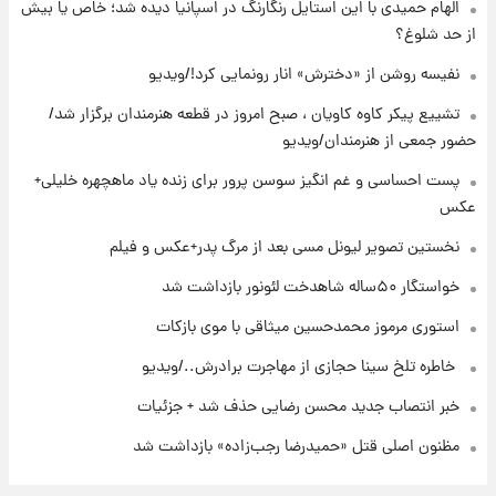
ملی
الهام حمیدی با این استایل رنگارنگ در اسپانیا دیده شد؛ خاص یا بیش
از حد شلوغ؟
۲۱ ساعت پیش
نفیسه روشن از «دخترش» انار رونمایی کرد!/ویدیو
آتش‌سوزی در لوناپارک شیراز؛ آخرین وضعیت
خزندگان خطرناک پس از حادثه
تشییع پیکر کاوه کاویان ، صبح امروز در قطعه هنرمندان برگزار شد/
حضور جمعی از هنرمندان/ویدیو
۲۳ ساعت پیش
پست احساسی و غم انگیز سوسن پرور برای زنده یاد ماهچهره خلیلی+
خواستگار ۵۰ساله شاهدخت لئونور بازداشت شد
عکس
نخستین تصویر لیونل مسی بعد از مرگ پدر+عکس و فیلم
خواستگار ۵۰ساله شاهدخت لئونور بازداشت شد
استوری مرموز محمدحسین میثاقی با موی بازکات
⁨ خاطره تلخ سینا حجازی از مهاجرت برادرش../ویدیو
خبر انتصاب جدید محسن رضایی حذف شد + جزئیات
مظنون اصلی قتل «حمیدرضا رجب‌زاده» بازداشت شد