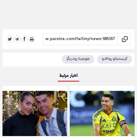
کریستیانو رونالدو
جورجینا رودریگز
اخبار مرتبط