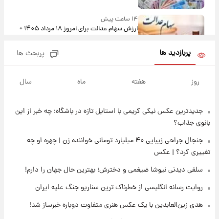
۱۴ ساعت پیش
ارزش سهام عدالت برای امروز ۱۸ مرداد ۱۴۰۵ +
جدول
پربازدید ها
پربحث ها
۱۳ ساعت پیش
تصاویر شگفت‌انگیز از اهرام باستانی سودان در
روز
هفته
ماه
سال
دل صحرا + عکس
جدیدترین عکس نیکی کریمی با استایل تازه در باشگاه؛ چه خبر از این
۱۶ ساعت پیش
زمان برگزاری دربی ۱۰۷ اعلام شد؟
بانوی جذاب؟
جنجال جراحی زیبایی ۴۰ میلیارد تومانی خواننده زن | چهره او چه
تغییری کرد؟ | عکس
۱۶ ساعت پیش
خبر انتصاب جدید محسن رضایی حذف شد +
سلفی دیدنی نیوشا ضیغمی و دخترش؛ بهترین حال جهان را دارم!
جزئیات
روایت رسانه انگلیسی از خطرناک ترین سناریو جنگ علیه ایران
۱۸ ساعت پیش
هدی زین‌العابدین با یک عکس هنری متفاوت دوباره خبرساز شد!
پست جدید محسن رضایی در شورای عالی امنیت