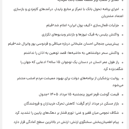
تقدیر از شعب برتر منطقه هفت بانک سرمایه
اجرای برنامه تحول بانک با تمرکز بر منابع پایدار، درآمدهای کارمزدی و بازسازی
اعتماد مشتریان
جزئیات فعال‌سازی «کیف پول ایران» اعلام شد+فیلم
واکنش پلیس به فیک نیوزها و بازنشر ویدیوهای تکراری
پیش‌بینی جنجالی احسان علیخانی درباره میثاقی و فردوسی پور وایرال شد+فیلم
واکنش سحر دولتشاهی به حاشیه‌ها: قصد توهین به اذان را نداشتم
راز طول عمر انسان در دستان یک نوجوان ۱۵ ساله؟ ادعایی که جهان را
شگفت‌زده کرد
روایت پزشکیان از برنامه‌های دولت برای بهبود معیشت مردم امشب منتشر
می‌شود
قیمت گوشت قرمز امروز پنجشنبه ۱۵ مرداد ۱۴۰۵ +جدول
بازار مسکن در مرداد آرام گرفت؛ کاهش تحرک خریداران و فروشندگان
شکاف نجومی میان فقیر و غنی؛ تورم فشار بر دهک‌های پایین را تشدید کرد
پیام اطمینان‌بخش سخنگوی ارتش: ارتش در بالاترین سطح آمادگی قرار دارد