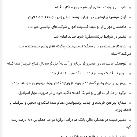
هنرنمایی روزبه حصاری آن هم بدون بدلکار + فیلم
آوای موسیقی اوشین در تهران توسط سفیر ژاپن نواخته شد + فیلم
دادستان تهران از توقیف گسترده اموال شرکت‌های تراستی خبر داد
تغییر در شرایط بازنشستگی؛ شرط جدید اعلام شد
شاهکار طبیعت در دل سنگ؛ تومسونیت چگونه نقش‌های خیره‌کننده خلق
می‌کند؟+فیلم
توصیف جالب هادی حجازی‌فر درباره ی "سایه" بازیگر سریال کلاغ خبرساز شد+فیلم
ایران تعرفه ۷ درصدی تردد از تنگه هرمز را ابلاغ کرد
پیش‌بینی بارش‌های گسترده با ورود ال‌نینو؛ کدام روزها پربارش‌تر خواهند بود؟
ترکیه از مذاکرات ایران و آمریکا گفت؛ تأکید فیدان بر ضرورت مهار اسرائیل
شماره پیراهن خریدهای جدید پرسپولیس اعلام شد؛ تیکدری، محبی و سرگیف با
اعداد ویژه
تغییر مثبت در عملکرد مالی بانک صادرات ایران/ درآمد عملیاتی ۸۰ درصد رشد
کرد