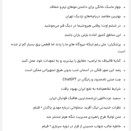
چهار ماسک خانگی برای داشتن موهای نرم و شفاف
بهترین مقاصد دریاچه‌های نزدیک تهران
در ششم اوت؛ وقتی هیروشیما در دیگ قیر می‌جوشید
این مناطق کشور آماده بارش باران باشند
پزشکیان: علی رغم اینکه نیروگاه های ما را زدند اما قطعی برق بسیار کم تر شده
است
کنایه قالیباف به ترامپ: حقایق را بپذیرید و به تعهدات خود عمل کنید
رصد این صور فلکی در آسمان شب بدون هیچ تجهیزاتی ممکن است
چت متنی نامحدود و رایگان در ChatGPT
شرایط تفاهم‌نامه به نفع ایران بهبود یافت
سعید عزت‌اللهی ارزشمندترین هافبک فوتبال ایران
نظرات شنیدنی نیک آفرید سماواتی درباره مهدی پاکدل + فیلم
متن اولیۀ طرح راهبردی مدیریت تنگه هرمز منتشر شد
خاطره جالب شهاب حسینی از فرار در دوره سربازی + فیلم