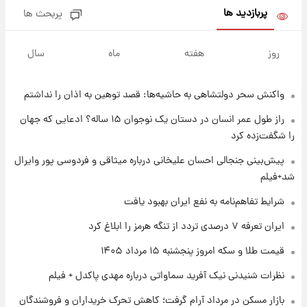
بلندمدت + جدول
پربازدید ها
پربحث ها
۱ روز پیش
سیگنال‌های جدید برای بازار طلا؛ پیش‌بینی
روز
هفته
ماه
سال
قیمت سکه و طلا فردا
واکنش سحر دولتشاهی به حاشیه‌ها: قصد توهین به اذان را نداشتم
۱ روز پیش
فال حافظ پنجشنبه ۱۵ مرداد ماه ۱۴۰۵
راز طول عمر انسان در دستان یک نوجوان ۱۵ ساله؟ ادعایی که جهان
را شگفت‌زده کرد
۱ روز پیش
پیش‌بینی جنجالی احسان علیخانی درباره میثاقی و فردوسی پور وایرال
فال قهوه روزانه پنجشنبه ۱۵ مرداد ماه ۱۴۰۵
شد+فیلم
شرایط تفاهم‌نامه به نفع ایران بهبود یافت
۱ روز پیش
ایران تعرفه ۷ درصدی تردد از تنگه هرمز را ابلاغ کرد
فال روزانه واقعی پنجشنبه ۱۵ مرداد ۱۴۰۵
قیمت طلا و سکه امروز پنجشنبه ۱۵ مرداد ۱۴۰۵
نظرات شنیدنی نیک آفرید سماواتی درباره مهدی پاکدل + فیلم
۱ روز پیش
بازار مسکن در مرداد آرام گرفت؛ کاهش تحرک خریداران و فروشندگان
ارزش سهام عدالت برای امروز چهارشنبه ۱۴ مرداد