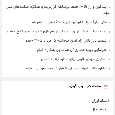
+ جدول
پنتاگون و راز F-35؛ حذف بی‌سابقه گزارش‌های عملکرد جنگنده‌های نسل
پنجم
۱ روز پیش
آغاز طرح جدید فروش مشارکت در تولید سایپا؛
متن اولیۀ طرح راهبردی مدیریت تنگه هرمز منتشر شد
نام خودرو، مبلغ پیش پرداخت و زمان تحویل |
روایت جالب نیک آفرین سماواتی از هم بازی شدن با امین تارخ + فیلم
سود مشارکت چند درصد است؟
قیمت دلار بازار آزاد امروز پنجشنبه ۱۵ مرداد ۱۴۰۵ +جدول
هنرنمایی روزبه حصاری آن هم بدون بدلکار + فیلم
استوری مهدی طارمی برای ستاره اینتر + عکس
خاطره جالب شهاب حسینی از فرار در دوره سربازی + فیلم
صفحه خبر - وب گردی
اقتصاد ایران
سبک ایده آل