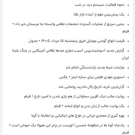
نحوه فعالیت سیستم دید در شب
یک پیش‌بینی مهم از آینده بازار طلا
یحیی سریع از عملیات گسترده تجمعات نظامی وابسته به عربستان خبر داد +
فیلم
قیمت انواع گوشی موبایل امروز پنجشنبه ۱۵ مرداد ۱۴۰۵ + جدول
گزارش جدید آسوشیتدپرس آسیب مغزی صدها نظامی آمریکایی در جنگ علیه
ایران
جزئیات شرط جدید بازنشستگی اعلام شد
استوری مهدی طارمی برای ستاره اینتر + عکس
گران‌ترین خرید تاریخ رئال مادرید رونمایی شد
روایت جالب نیک آفرین سماواتی از هم بازی شدن با امین تارخ + فیلم
یک روایت جالب از زبان بدن و انواع لبخند + فیلم
بهره گیری از معماری ایرانی در طرح های ایتالیایی برا مقابله با گرما
پادشاه کوه ها در منظومه شمسی / اورست در برابر این هیولا یک شوخی است +
فیلم