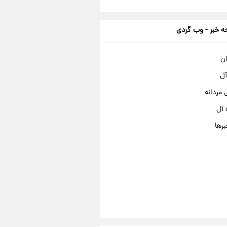
 خبر - وب گردی
ان
آل
مردانه
 آل
برها