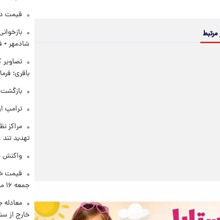
قیمت دلار د
بازخوان
 مرتبط
شادمهر + ف
تصاویر ک
باقری؛ فرم
بازگشت م
ترامپ از
مراکز نظ
تهدید تند
واکنش هم
قیمت خو
جمعه ۱۶ مرداد منتشر شد
معادله ج
خارج از سن