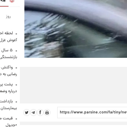
روز
لحظه احس
آغوش غزل 
۵ سال 
بازنشستگی
واکنش خ
رضایی به د
پشت پرد
درباره وض
بازداشت 
بیمارستان 
+جدول