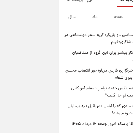
پربحث ها
جزئیات فعال‌سازی «کیف پول
ایران» اعلام شد+فیلم
هفته
ماه
سال
۱ روز پیش
تغییر تند قیمت محصولات
ایران‌خودرو و سایپا امروز پنجشنبه
اسی دو بازیگر؛ گریه سحر دولتشاهی در
۱۵ مرداد ۱۴۰۵ +جدول
۱ روز پیش
شاکری+فیلم
قیمت طلا و سکه امروز پنجشنبه
۱۵ مرداد ۱۴۰۵
کار بیشتر برای این گروه از متقاضیان
۱ روز پیش
شارژ جدید کالابرگ برای سه
برگزاری فارس درباره خبر انتصاب محسن
دهک؛ جزئیات اعلام شد
بیری شعام
ه عکس جدید ترامپ؛ مقام آمریکایی
عیت او چه گفت؟
مردی که با لباس «عزرائیل» به بیماران
خیره می‌شد!
قیمت طلا و سکه امروز جمعه ۱۶ مرداد ۱۴۰۵