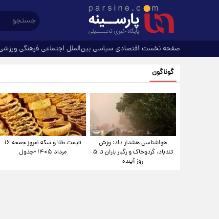
صفحه نخست
اقتصادی
سیاسی
بین‌الملل
اجتماعی
فرهنگی
ورزشی
گوناگون
هواشناسی هشدار داد: وزش
قیمت طلا و سکه امروز جمعه ۱۶
تندباد، گردوخاک و رگبار باران تا ۵
مرداد ۱۴۰۵ +جدول
روز آینده