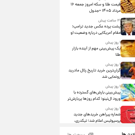
قیمت طلا و سکه امروز جمعه ۱۶
مرداد ۱۴۰۵ +جدول
۲۱ ساعت پیش
پشت پرده عکس جدید ترامپ؛
مقام آمریکایی درباره وضعیت او
چه گفت؟
۱ روز پیش
یک پیش‌بینی مهم از آینده بازار
طلا
۱ روز پیش
گران‌ترین خرید تاریخ رئال مادرید
رونمایی شد
۱ روز پیش
پیش‌بینی بارش‌های گسترده با
ورود ال‌نینو؛ کدام روزها پربارش‌تر
خواهند بود؟
۱ روز پیش
شماره پیراهن خریدهای جدید
پرسپولیس اعلام شد؛ تیکدری،
محبی و سرگیف با اعداد ویژه
۱ روز پیش
زدید ها