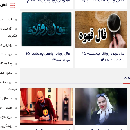
محبی و سرگیف با اعداد ویژه
فردوسی پور وایرال شد+فیلم
آخری
قیمت بیت‌کو
اگر تنها 
بگیرید
بهترین م
فال قهوه روزانه پنجشنبه ۱۵
فال روزانه واقعی پنجشنبه ۱۵
این علائ
مرداد ماه ۱۴۰۵
مرداد ۱۴۰۵
چرا هنگام
نحوه مصرف
جره
روزنامه ع
نیست
احتمال د
جنجال جد
ایرج خوا
پزشکیان: