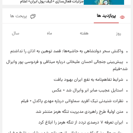
جزئیات فعال‌سازی «کیف پول ایران» اعلام
شد+فیلم
پربازدید ها
پربحث ها
۱ روز پیش
تغییر تند قیمت محصولات ایران‌خودرو و سایپا
روز
هفته
ماه
سال
امروز پنجشنبه ۱۵ مرداد ۱۴۰۵ +جدول
واکنش سحر دولتشاهی به حاشیه‌ها: قصد توهین به اذان را نداشتم
۱ روز پیش
قیمت طلا و سکه امروز پنجشنبه ۱۵ مرداد ۱۴۰۵
پیش‌بینی جنجالی احسان علیخانی درباره میثاقی و فردوسی پور وایرال
شد+فیلم
۱ روز پیش
شرایط تفاهم‌نامه به نفع ایران بهبود یافت
شارژ جدید کالابرگ برای سه دهک؛ جزئیات اعلام
استایل عجیب صابر ابر وایرال شد + عکس
شد
نظرات شنیدنی نیک آفرید سماواتی درباره مهدی پاکدل + فیلم
۱ روز پیش
متن اولیۀ طرح راهبردی مدیریت تنگه هرمز منتشر شد
شرایط تازه فروش اقساطی سایپا اعلام شد؛
شاهین، کوییک، اطلس، سهند و ساینا با اقساط
ایران تعرفه ۷ درصدی تردد از تنگه هرمز را ابلاغ کرد
بلندمدت + جدول