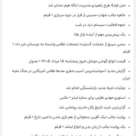
متن اولیۀ طرح راهبردی مدیریت تنگه هرمز منتشر شد
خاطره جالب شهاب حسینی از فرار در دوره سربازی + فیلم
نحوه فعالیت سیستم دید در شب
یک پیش‌بینی مهم از آینده بازار طلا
یحیی سریع از عملیات گسترده تجمعات نظامی وابسته به عربستان خبر داد +
فیلم
قیمت انواع گوشی موبایل امروز پنجشنبه ۱۵ مرداد ۱۴۰۵ + جدول
گزارش جدید آسوشیتدپرس آسیب مغزی صدها نظامی آمریکایی در جنگ علیه
ایران
جزئیات شرط جدید بازنشستگی اعلام شد
استوری مهدی طارمی برای ستاره اینتر + عکس
گران‌ترین خرید تاریخ رئال مادرید رونمایی شد
روایت جالب نیک آفرین سماواتی از هم بازی شدن با امین تارخ + فیلم
یک روایت جالب از زبان بدن و انواع لبخند + فیلم