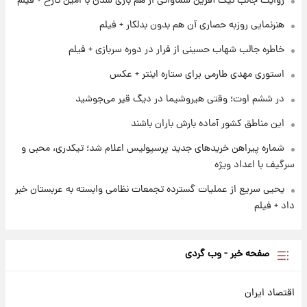
روایت جالب نیک آفرین سماواتی از هم بازی شدن با امین تارخ + فیلم
۱ روز پیش
سیگنال‌های جدید برای بازار طلا؛ پیش‌بینی
هنرنمایی روزبه حصاری آن هم بدون بدلکار + فیلم
قیمت سکه و طلا فردا
خاطره جالب شهاب حسینی از فرار در دوره سربازی + فیلم
۱ روز پیش
استوری مهدی طارمی برای ستاره اینتر + عکس
فال حافظ پنجشنبه ۱۵ مرداد ماه ۱۴۰۵
در ششم اوت؛ وقتی هیروشیما در دیگ قیر می‌جوشید
این مناطق کشور آماده بارش باران باشند
شماره پیراهن خریدهای جدید پرسپولیس اعلام شد؛ تیکدری، محبی و
سرگیف با اعداد ویژه
یحیی سریع از عملیات گسترده تجمعات نظامی وابسته به عربستان خبر
داد + فیلم
صفحه خبر - وب گردی
اقتصاد ایران