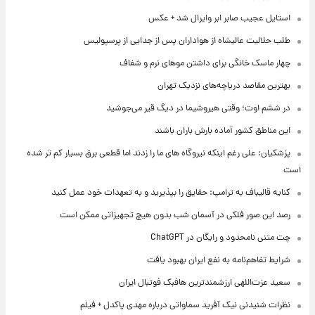
استایل عجیب صابر ابر وایرال شد + عکس
طلب حلالیت عالیشاه از هواداران پس از جدایی از پرسپولیس
چهار ماسک خانگی برای داشتن موهای نرم و شفاف
بهترین مقاصد دریاچه‌های نزدیک تهران
در ششم اوت؛ وقتی هیروشیما در دیگ قیر می‌جوشید
این مناطق کشور آماده بارش باران باشند
پزشکیان: علی رغم اینکه نیروگاه های ما را زدند اما قطعی برق بسیار کم تر شده
است
کنایه قالیباف به ترامپ: حقایق را بپذیرید و به تعهدات خود عمل کنید
رصد این صور فلکی در آسمان شب بدون هیچ تجهیزاتی ممکن است
چت متنی نامحدود و رایگان در ChatGPT
شرایط تفاهم‌نامه به نفع ایران بهبود یافت
سعید عزت‌اللهی ارزشمندترین هافبک فوتبال ایران
نظرات شنیدنی نیک آفرید سماواتی درباره مهدی پاکدل + فیلم