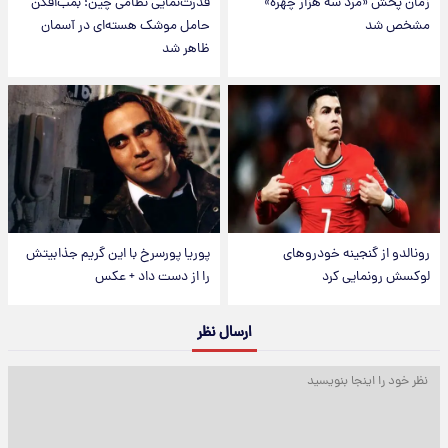
زمان پخش «مرد سه هزار چهره»
قدرت‌نمایی نظامی چین؛ بمب‌افکن
مشخص شد
حامل موشک هسته‌ای در آسمان
ظاهر شد
رونالدو از گنجینه خودروهای
پوریا پورسرخ با این گریم جذابیتش
لوکسش رونمایی کرد
را از دست داد + عکس
ارسال نظر