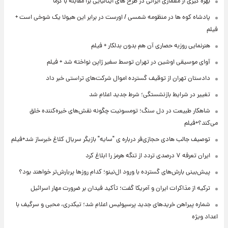
بهره گیری از معماری ایرانی در طرح های ایتالیایی برا مقابله با گرما
پادشاه کوه ها در منظومه شمسی / اورست در برابر این هیولا یک شوخی است +
فیلم
هنرنمایی روزبه حصاری آن هم بدون بدلکار + فیلم
آوای موسیقی اوشین در تهران توسط سفیر ژاپن نواخته شد + فیلم
دادستان تهران از توقیف گسترده اموال شرکت‌های تراستی خبر داد
تغییر در شرایط بازنشستگی؛ شرط جدید اعلام شد
شاهکار طبیعت در دل سنگ؛ تومسونیت چگونه نقش‌های خیره‌کننده خلق
می‌کند؟+فیلم
توصیف جالب هادی حجازی‌فر درباره ی "سایه" بازیگر سریال کلاغ خبرساز شد+فیلم
ایران تعرفه ۷ درصدی تردد از تنگه هرمز را ابلاغ کرد
پیش‌بینی بارش‌های گسترده با ورود ال‌نینو؛ کدام روزها پربارش‌تر خواهند بود؟
ترکیه از مذاکرات ایران و آمریکا گفت؛ تأکید فیدان بر ضرورت مهار اسرائیل
شماره پیراهن خریدهای جدید پرسپولیس اعلام شد؛ تیکدری، محبی و سرگیف با
اعداد ویژه