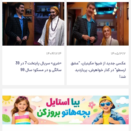
۱۴۰۴/۱۲/۴
۱۴۰۵/۳/۲
عکسی جدید از شیوا مکینیان، "عشق
«شری» سریال پایتخت 7 در 39
ارسطو" در کنار خواهرش، پربازدید
سالگی و در مسکو؛ سال 99
شد!