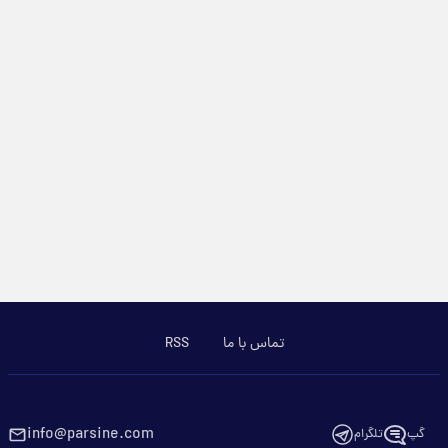
تماس با ما
RSS
info@parsine.com
گپ
تلگرام