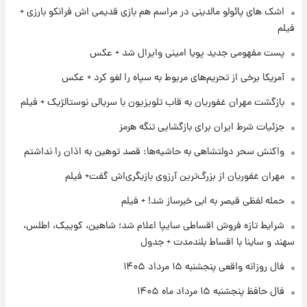
+ جدول
اشک های پائولو مالدینی در مراسم هم بازی قدیمی اش فرانکو بارزی +
فیلم
۱ روز پیش
پست مفهومی جدید پویا امینی وایرال شد + عکس
آغاز طرح جدید فروش مشارکت در تولید سایپا؛
نام خودرو، مبلغ پیش پرداخت و زمان تحویل |
آمریکا برخی از تحریم‌های مربوط به سپاه را لغو کرد + عکس
سود مشارکت چند درصد است؟
بازگشت مهران غفوریان به قاب تلویزیون با سریالی نوستالژیک + فیلم
۱ روز پیش
زمان پخش «مرد سه هزار چهره» مشخص شد
جزئیات شرط ایران برای بازگشایی تنگه هرمز
واکنش سحر دولتشاهی به حاشیه‌ها: قصد توهین به اذان را نداشتم
۱ روز پیش
مهران غفوریان از بزرگ‌ترین آرزوی بازیگری‌اش گفت+ فیلم
کار استقلال و رامین رضاییان رسما تمام شد +
عکس / خداحافظی صمیمانه آبی ها با رامین!
حمله لفظی قیصر به ابی خبرساز شد! + فیلم
شرایط تازه فروش اقساطی سایپا اعلام شد؛ شاهین، کوییک، اطلس،
سهند و ساینا با اقساط بلندمدت + جدول
فال روزانه واقعی پنجشنبه ۱۵ مرداد ۱۴۰۵
فال حافظ پنجشنبه ۱۵ مرداد ماه ۱۴۰۵