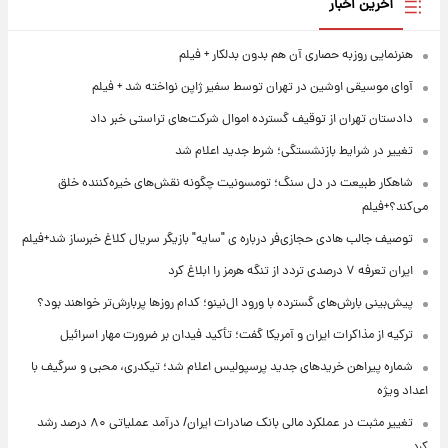
آخرین اخبار
هنرنمایی روزبه حصاری آن هم بدون بدلکار + فیلم
آوای موسیقی اوشین در تهران توسط سفیر ژاپن نواخته شد + فیلم
دادستان تهران از توقیف گسترده اموال شرکت‌های تراستی خبر داد
تغییر در شرایط بازنشستگی؛ شرط جدید اعلام شد
شاهکار طبیعت در دل سنگ؛ تومسونیت چگونه نقش‌های خیره‌کننده خلق
می‌کند؟+فیلم
توصیف جالب هادی حجازی‌فر درباره ی "سایه" بازیگر سریال کلاغ خبرساز شد+فیلم
ایران تعرفه ۷ درصدی تردد از تنگه هرمز را ابلاغ کرد
پیش‌بینی بارش‌های گسترده با ورود ال‌نینو؛ کدام روزها پربارش‌تر خواهند بود؟
ترکیه از مذاکرات ایران و آمریکا گفت؛ تأکید فیدان بر ضرورت مهار اسرائیل
شماره پیراهن خریدهای جدید پرسپولیس اعلام شد؛ تیکدری، محبی و سرگیف با
اعداد ویژه
تغییر مثبت در عملکرد مالی بانک صادرات ایران/ درآمد عملیاتی ۸۰ درصد رشد
کرد