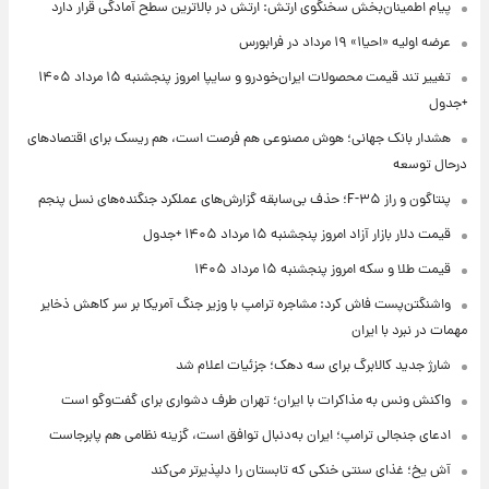
پیام اطمینان‌بخش سخنگوی ارتش: ارتش در بالاترین سطح آمادگی قرار دارد
عرضه اولیه «احیا۱» ۱۹ مرداد در فرابورس
تغییر تند قیمت محصولات ایران‌خودرو و سایپا امروز پنجشنبه ۱۵ مرداد ۱۴۰۵
+جدول
هشدار بانک جهانی؛ هوش مصنوعی هم فرصت است، هم ریسک برای اقتصادهای
درحال توسعه
پنتاگون و راز F-۳۵؛ حذف بی‌سابقه گزارش‌های عملکرد جنگنده‌های نسل پنجم
قیمت دلار بازار آزاد امروز پنجشنبه ۱۵ مرداد ۱۴۰۵ +جدول
قیمت طلا و سکه امروز پنجشنبه ۱۵ مرداد ۱۴۰۵
واشنگتن‌پست فاش کرد: مشاجره ترامپ با وزیر جنگ آمریکا بر سر کاهش ذخایر
مهمات در نبرد با ایران
شارژ جدید کالابرگ برای سه دهک؛ جزئیات اعلام شد
واکنش ونس به مذاکرات با ایران؛ تهران طرف دشواری برای گفت‌وگو است
ادعای جنجالی ترامپ؛ ایران به‌دنبال توافق است، گزینه نظامی هم پابرجاست
آش یخ؛ غذای سنتی خنکی که تابستان را دلپذیرتر می‌کند