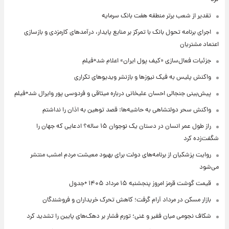
تقدیر از شعب برتر منطقه هفت بانک سرمایه
اجرای برنامه تحول بانک با تمرکز بر منابع پایدار، درآمدهای کارمزدی و بازسازی
اعتماد مشتریان
جزئیات فعال‌سازی «کیف پول ایران» اعلام شد+فیلم
واکنش پلیس به فیک نیوزها و بازنشر ویدیوهای تکراری
پیش‌بینی جنجالی احسان علیخانی درباره میثاقی و فردوسی پور وایرال شد+فیلم
واکنش سحر دولتشاهی به حاشیه‌ها: قصد توهین به اذان را نداشتم
راز طول عمر انسان در دستان یک نوجوان ۱۵ ساله؟ ادعایی که جهان را
شگفت‌زده کرد
روایت پزشکیان از برنامه‌های دولت برای بهبود معیشت مردم امشب منتشر
می‌شود
قیمت گوشت قرمز امروز پنجشنبه ۱۵ مرداد ۱۴۰۵ +جدول
بازار مسکن در مرداد آرام گرفت؛ کاهش تحرک خریداران و فروشندگان
شکاف نجومی میان فقیر و غنی؛ تورم فشار بر دهک‌های پایین را تشدید کرد